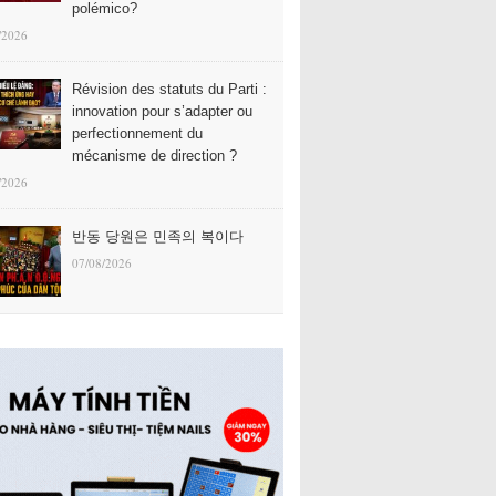
polémico?
/2026
Révision des statuts du Parti :
innovation pour s’adapter ou
perfectionnement du
mécanisme de direction ?
/2026
반동 당원은 민족의 복이다
07/08/2026