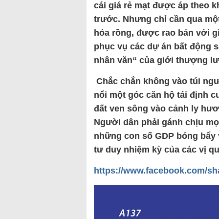
cái giá rẻ mạt được áp theo
trước. Nhưng chỉ cần qua một
hóa rồng, được rao bán với g
phục vụ các dự án bất động s
nhân văn“ của giới thượng lư
Chắc chắn không vào túi ngư
nổi một góc căn hộ tái định 
đất ven sông vào cảnh ly hư
Người dân phải gánh chịu mọi
những con số GDP bóng bẩy v
tư duy nhiệm kỳ của các vị q
https://www.facebook.com/sh