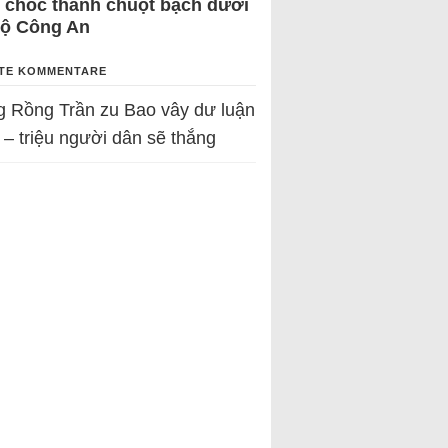
 chốc thành chuột bạch dưới
Bộ Công An
TE KOMMENTARE
g Rồng Trần
zu
Bao vây dư luận
 – triệu người dân sẽ thắng