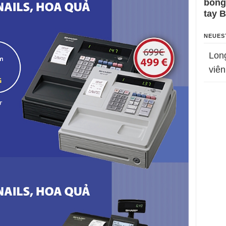
bỗng
tay 
NEUES
Lon
viên