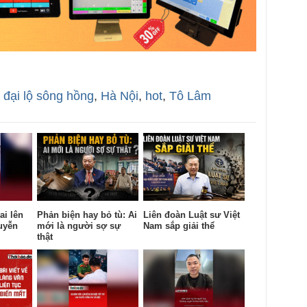
 đại lộ sông hồng
,
Hà Nội
,
hot
,
Tô Lâm
ai lên
Phản biện hay bỏ tù: Ai
Liên đoàn Luật sư Việt
uyễn
mới là người sợ sự
Nam sắp giải thể
thật