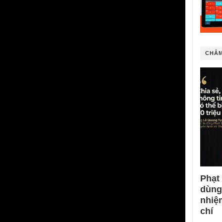
CHÂM
Phạt
dùng
nhiệ
chí