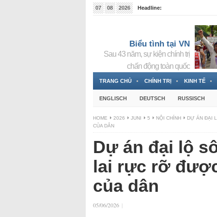
07
08
2026
Headline:
Tin bà Nguyễn Thị Thanh Nhàn đang ẩn náu tại Đức
Biểu tình tại VN
Sau 43 năm, sự kiện chính trị
chấn động toàn quốc
TRANG CHỦ
CHÍNH TRỊ
KINH TẾ
ENGLISCH
DEUTSCH
RUSSISCH
HOME
2026
JUNI
5
NỘI CHÍNH
DỰ ÁN ĐẠI 
CỦA DÂN
Dự án đại lộ 
lai rực rỡ được
của dân
05/06/2026
|