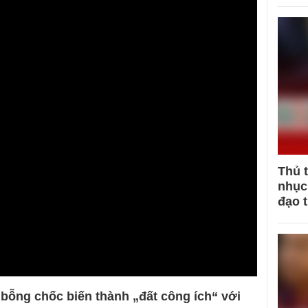
Thủ 
nhục 
đạo 
ó bỗng chốc biến thành „đất công ích“ với