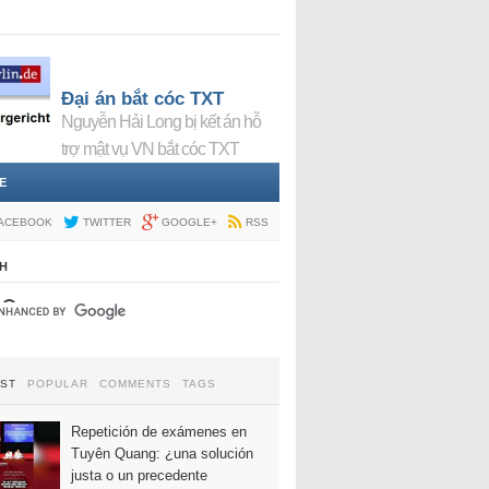
Đại án bắt cóc TXT
Nguyễn Hải Long bị kết án hỗ
trợ mật vụ VN bắt cóc TXT
E
ACEBOOK
TWITTER
GOOGLE+
RSS
H
EST
POPULAR
COMMENTS
TAGS
Repetición de exámenes en
Tuyên Quang: ¿una solución
justa o un precedente