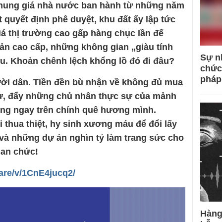
 khung giá nhà nước ban hành từ những năm
 quyết định phê duyệt, khu đất ấy lập tức
iá thị trường cao gấp hàng chục lần để
ản cao cấp, những không gian „giàu tính
Sự n
u. Khoản chênh lệch khổng lồ đó đi đâu?
chức
pháp
ời dân. Tiền đền bù nhận về không đủ mua
cư, đẩy những chủ nhân thực sự của mảnh
ơng ngay trên chính quê hương mình.
 thua thiệt, hy sinh xương máu để đổi lấy
à những dự án nghìn tỷ làm trang sức cho
uan chức!
are/v/1CnE4jucq2/
Hàng