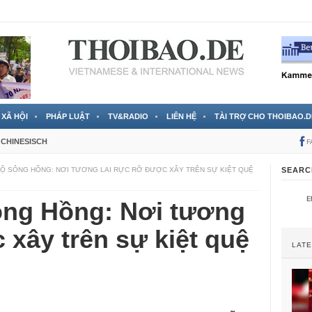
 đã được chính thức xác nhận
3 Jahren ago
XÃ HỘI
PHÁP LUẬT
TV&RADIO
LIÊN HỆ
TÀI TRỢ CHO THOIBAO.D
CHINESISCH
F
LỘ SÔNG HỒNG: NƠI TƯƠNG LAI RỰC RỠ ĐƯỢC XÂY TRÊN SỰ KIỆT QUỆ
SEARC
sông Hồng: Nơi tương
 xây trên sự kiệt quệ
LAT