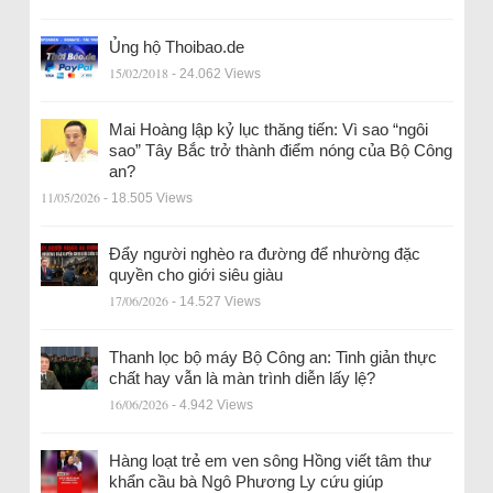
Ủng hộ Thoibao.de
15/02/2018
- 24.062 Views
Mai Hoàng lập kỷ lục thăng tiến: Vì sao “ngôi
sao” Tây Bắc trở thành điểm nóng của Bộ Công
an?
11/05/2026
- 18.505 Views
Đẩy người nghèo ra đường để nhường đặc
quyền cho giới siêu giàu
17/06/2026
- 14.527 Views
Thanh lọc bộ máy Bộ Công an: Tinh giản thực
chất hay vẫn là màn trình diễn lấy lệ?
16/06/2026
- 4.942 Views
Hàng loạt trẻ em ven sông Hồng viết tâm thư
khẩn cầu bà Ngô Phương Ly cứu giúp