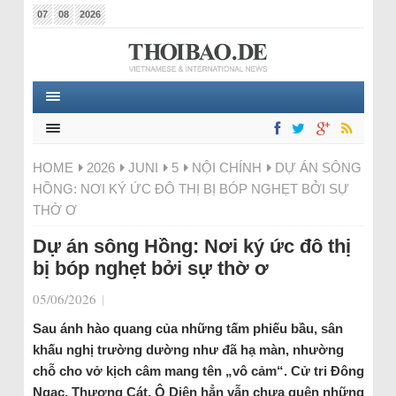
07
08
2026
HOME
2026
JUNI
5
NỘI CHÍNH
DỰ ÁN SÔNG
HỒNG: NƠI KÝ ỨC ĐÔ THỊ BỊ BÓP NGHẸT BỞI SỰ
THỜ Ơ
Dự án sông Hồng: Nơi ký ức đô thị
bị bóp nghẹt bởi sự thờ ơ
05/06/2026
|
Sau ánh hào quang của những tấm phiếu bầu, sân
khấu nghị trường dường như đã hạ màn, nhường
chỗ cho vở kịch câm mang tên „vô cảm“. Cử tri Đông
Ngạc, Thượng Cát, Ô Diên hẳn vẫn chưa quên những