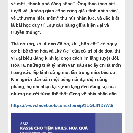
về một „thành phố đáng sống“. Ông thao thao bất
tuyệt về „không gian công cộng giàu tính nhân văn“,
về „thương hiệu mềm“ thu hút nhân lực, và đặc biệt
là bài học duy trì „sự cân bằng giữa hiện đại và
truyền thống“.
Thế nhưng, khi dự án đổ bộ, khi „hồn cốt“ có nguy
cơ bị bê tông hóa và „ký ức“ của cử tri bị đe dọa, thì
vị đại biểu đáng kính lại chọn cách im lặng tuyệt đối.
Hóa ra, những triết lý nhân văn sâu sắc ấy chỉ là món
trang sức lấp lánh dùng một lần trong mùa bầu cử.
Khi người dân cần một tiếng nói đại diện sòng
phẳng, họ chỉ nhận lại sự im lặng đến đáng sợ của
những người từng thề thốt đứng về phía nhân dân.
https://www.facebook.com/share/p/1EGLfNBrW6/