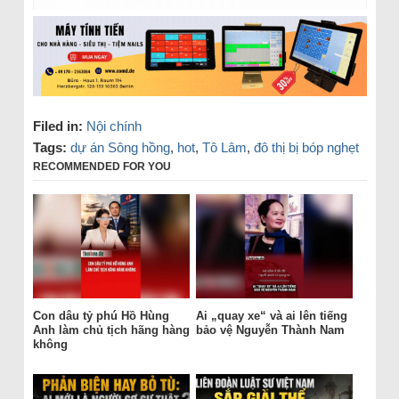
Filed in:
Nội chính
Tags:
dự án Sông hồng
,
hot
,
Tô Lâm
,
đô thị bị bóp nghẹt
RECOMMENDED FOR YOU
Con dâu tỷ phú Hồ Hùng
Ai „quay xe“ và ai lên tiếng
Anh làm chủ tịch hãng hàng
bảo vệ Nguyễn Thành Nam
không