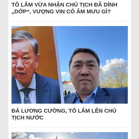
TÔ LÂM VỪA NHẬN CHỦ TỊCH ĐÃ DÍNH
„DỚP“, VƯỢNG VIN CÓ ÂM MƯU GÌ?
ĐÁ LƯƠNG CƯỜNG, TÔ LÂM LÊN CHỦ
TỊCH NƯỚC