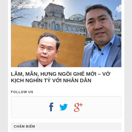
LÂM, MẪN, HƯNG NGỒI GHẾ MỚI – VỞ
KỊCH NGHÌN TỶ VỚI NHÂN DÂN
FOLLOW US
CHÂM BIẾM