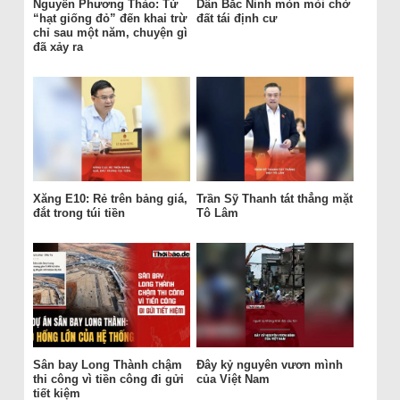
Nguyễn Phương Thảo: Từ
Dân Bắc Ninh mòn mỏi chờ
“hạt giống đỏ” đến khai trừ
đất tái định cư
chỉ sau một năm, chuyện gì
đã xảy ra
Xăng E10: Rẻ trên bảng giá,
Trần Sỹ Thanh tát thẳng mặt
đắt trong túi tiền
Tô Lâm
Sân bay Long Thành chậm
Đây kỷ nguyên vươn mình
thi công vì tiền công đi gửi
của Việt Nam
tiết kiệm