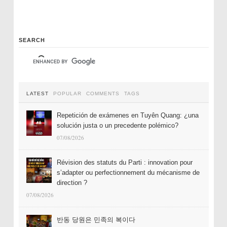
SEARCH
LATEST
POPULAR
COMMENTS
TAGS
Repetición de exámenes en Tuyên Quang: ¿una
solución justa o un precedente polémico?
07/08/2026
Révision des statuts du Parti : innovation pour
s’adapter ou perfectionnement du mécanisme de
direction ?
07/08/2026
반동 당원은 민족의 복이다