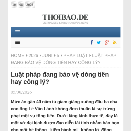
10
08
2026
HOME
2026
JUNI
5
PHÁP LUẬT
LUẬT PHÁP
ĐANG BẢO VỆ DÒNG TIỀN HAY CÔNG LÝ?
Luật pháp đang bảo vệ dòng tiền
hay công lý?
05/06/2026
|
Mức án gần 40 năm tù giam giáng xuống đầu ba cha
con ông Lê Văn Lành không đơn thuần là sự trừng
phạt một vụ tống tiền. Dưới lăng kính thực tế, đây là
một vở đại kịch được đạo diễn tài tình nhằm bảo bọc
cho một hệ thống „kiếm bánh mì“ khổng lồ, đồng