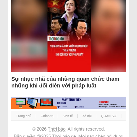
Sự nhục nhã của những quan chức tham
nhũng khi đối diện với pháp luật
Trang chủ
Chính trị
Kinh tế
Xã hội
QUÂN SỰ
© 2026
Thời báo
. All rights reserved.
Bản quyền @2025 Thời báo.de. Mọi sao chép nội dung