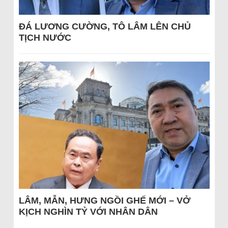
ĐÁ LƯƠNG CƯỜNG, TÔ LÂM LÊN CHỦ
TỊCH NƯỚC
LÂM, MẪN, HƯNG NGỒI GHẾ MỚI – VỞ
KỊCH NGHÌN TỶ VỚI NHÂN DÂN