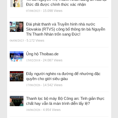
Đức đã được chính thức xác nhận
07/08/2023
- 15.098 Views
Đài phát thanh và Truyền hình nhà nước
Slovakia (RTVS) công bố thông tin bà Nguyễn
Thị Thanh Nhàn trốn sang Đức!
06/08/2023
- 5.172 Views
Ủng hộ Thoibao.de
15/02/2018
- 24.087 Views
Đẩy người nghèo ra đường để nhường đặc
quyền cho giới siêu giàu
17/06/2026
- 14.542 Views
Thanh lọc bộ máy Bộ Công an: Tinh giản thực
chất hay vẫn là màn trình diễn lấy lệ?
16/06/2026
- 4.954 Views