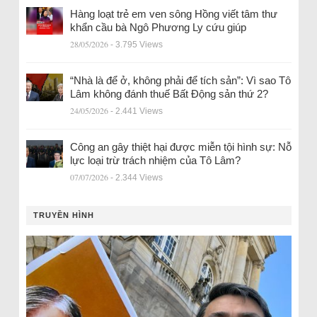
Hàng loạt trẻ em ven sông Hồng viết tâm thư
khẩn cầu bà Ngô Phương Ly cứu giúp
28/05/2026
- 3.795 Views
“Nhà là để ở, không phải để tích sản”: Vì sao Tô
Lâm không đánh thuế Bất Động sản thứ 2?
24/05/2026
- 2.441 Views
Công an gây thiệt hại được miễn tội hình sự: Nỗ
lực loại trừ trách nhiệm của Tô Lâm?
07/07/2026
- 2.344 Views
TRUYỀN HÌNH