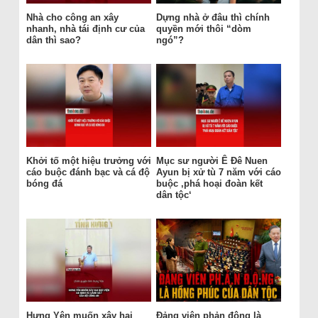
Nhà cho công an xây
Dựng nhà ở đâu thì chính
nhanh, nhà tái định cư của
quyền mới thôi “dòm
dân thì sao?
ngó”?
Khởi tố một hiệu trưởng với
Mục sư người Ê Đê Nuen
cáo buộc đánh bạc và cá độ
Ayun bị xử tù 7 năm với cáo
bóng đá
buộc ‚phá hoại đoàn kết
dân tộc‘
Hưng Yên muốn xây hai
Đảng viên phản động là