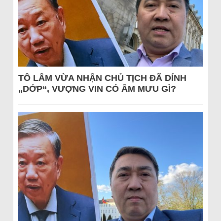
TÔ LÂM VỪA NHẬN CHỦ TỊCH ĐÃ DÍNH
„DỚP“, VƯỢNG VIN CÓ ÂM MƯU GÌ?