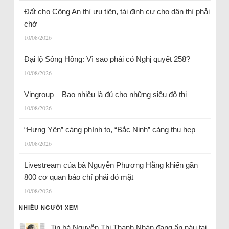
Đất cho Công An thì ưu tiên, tái định cư cho dân thì phải
chờ
10/08/2026
Đại lộ Sông Hồng: Vì sao phải có Nghị quyết 258?
10/08/2026
Vingroup – Bao nhiêu là đủ cho những siêu đô thị
10/08/2026
“Hưng Yên” càng phình to, “Bắc Ninh” càng thu hẹp
10/08/2026
Livestream của bà Nguyễn Phương Hằng khiến gần
800 cơ quan báo chí phải đỏ mặt
10/08/2026
NHIỀU NGƯỜI XEM
Tin bà Nguyễn Thị Thanh Nhàn đang ẩn náu tại