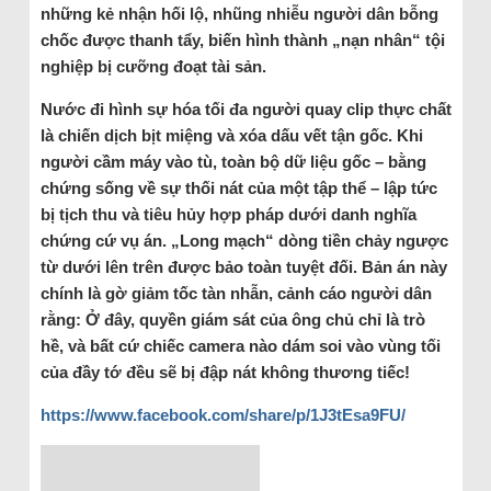
những kẻ nhận hối lộ, nhũng nhiễu người dân bỗng
chốc được thanh tẩy, biến hình thành „nạn nhân“ tội
nghiệp bị cưỡng đoạt tài sản.
Nước đi hình sự hóa tối đa người quay clip thực chất
là chiến dịch bịt miệng và xóa dấu vết tận gốc. Khi
người cầm máy vào tù, toàn bộ dữ liệu gốc – bằng
chứng sống về sự thối nát của một tập thể – lập tức
bị tịch thu và tiêu hủy hợp pháp dưới danh nghĩa
chứng cứ vụ án. „Long mạch“ dòng tiền chảy ngược
từ dưới lên trên được bảo toàn tuyệt đối. Bản án này
chính là gờ giảm tốc tàn nhẫn, cảnh cáo người dân
rằng: Ở đây, quyền giám sát của ông chủ chỉ là trò
hề, và bất cứ chiếc camera nào dám soi vào vùng tối
của đầy tớ đều sẽ bị đập nát không thương tiếc!
https://www.facebook.com/share/p/1J3tEsa9FU/