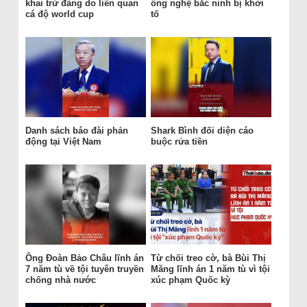
khai trừ đảng do liên quan
ông nghệ bắc ninh bị khởi
cá độ world cup
tố
Danh sách báo đài phản
Shark Bình đối diện cáo
động tại Việt Nam
buộc rửa tiền
Ông Đoàn Bảo Châu lĩnh án
Từ chối treo cờ, bà Bùi Thị
7 năm tù về tội tuyên truyền
Măng lĩnh án 1 năm tù vì tội
chống nhà nước
xúc phạm Quốc kỳ