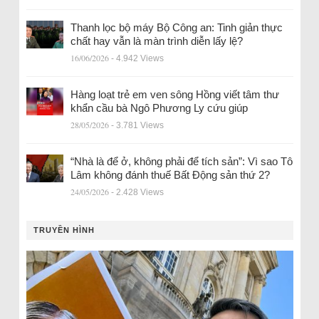
Thanh lọc bộ máy Bộ Công an: Tinh giản thực
chất hay vẫn là màn trình diễn lấy lệ?
16/06/2026
- 4.942 Views
Hàng loạt trẻ em ven sông Hồng viết tâm thư
khẩn cầu bà Ngô Phương Ly cứu giúp
28/05/2026
- 3.781 Views
“Nhà là để ở, không phải để tích sản”: Vì sao Tô
Lâm không đánh thuế Bất Động sản thứ 2?
24/05/2026
- 2.428 Views
TRUYỀN HÌNH