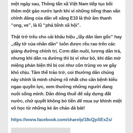
một ngày sau, Thông tấn xã Việt Nam tiếp tục bồi
thêm một gáo nước lạnh khi ví những tiếng than vãn
chính đáng của dân về xăng E10 là thứ âm thanh
“ong, ve”, là lũ “phá bĩnh xã hội”.
Thật trớ trêu cho cái khẩu hiệu „lấy dân làm gốc“ hay
„đầy tớ của nhân dân“ luôn được rêu rao trên các
giảng đường chính trị. Cơm dân nuôi, lương dân trả,
nhưng khi dân ra đường thì bị ví như bò, khi dân mở
miệng phản biện thì bị coi như côn trùng vo ve gây
khó chịu. Tâm thế tráo trở, coi thường dân chúng
này chính là minh chứng rõ nhất cho căn bệnh kiêu
ngạo quyền lực, xem thường những người đang
nuôi sống mình. Dân đóng thuế để xây dựng đất
nước, chứ quyết không bỏ tiền để mua sự khinh miệt
vô học từ những kẻ ăn cháo đá bát!
https://www.facebook.com/share/p/18cQpSExZs/