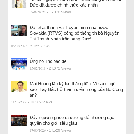
Đức đã được chính thức xác nhận
07/08/2023
- 15.070 Views
Đài phát thanh và Truyền hình nhà nước
Slovakia (RTVS) công bố thông tin bà Nguyễn
Thị Thanh Nhàn trốn sang Đức!
06/08/2023
- 5.165 Views
Ủng hộ Thoibao.de
15/02/2018
- 24.071 Views
Mai Hoàng lập kỷ lục thăng tiến: Vì sao “ngôi
sao” Tây Bắc trở thành điểm nóng của Bộ Công
an?
11/05/2026
- 18.509 Views
Đẩy người nghèo ra đường để nhường đặc
quyền cho giới siêu giàu
17/06/2026
- 14.529 Views