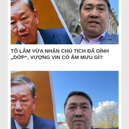
TÔ LÂM VỪA NHẬN CHỦ TỊCH ĐÃ DÍNH
„DỚP“, VƯỢNG VIN CÓ ÂM MƯU GÌ?