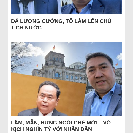
ĐÁ LƯƠNG CƯỜNG, TÔ LÂM LÊN CHỦ
TỊCH NƯỚC
LÂM, MẪN, HƯNG NGỒI GHẾ MỚI – VỞ
KỊCH NGHÌN TỶ VỚI NHÂN DÂN