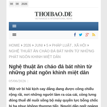
08
08
2026
HOME
2026
JUNI
5
PHÁP LUẬT
,
XÃ HỘI
NGHỆ THUẬT ĂN CHÁO ĐÁ BÁT NHÌN TỪ NHỮNG
PHÁT NGÔN KHINH MIỆT DÂN
Nghệ thuật ăn cháo đá bát nhìn từ
những phát ngôn khinh miệt dân
05/06/2026
|
Một vở bi hài kịch cay đắng đang được công chiếu
rộng rãi, nơi những người làm ra của cải, còng lưng
đóng thuế để nuôi sống bộ máy quyền lực bỗng chốc
bị hạ nhục không thương tiếc. Người dân ngỡ ngàng