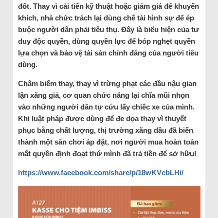
đốt. Thay vì cải tiến kỹ thuật hoặc giảm giá để khuyến
khích, nhà chức trách lại dùng chế tài hình sự để ép
buộc người dân phải tiêu thụ. Đây là biểu hiện của tư
duy độc quyền, dùng quyền lực để bóp nghẹt quyền
lựa chọn và bảo vệ tài sản chính đáng của người tiêu
dùng.
Châm biếm thay, thay vì trừng phạt các đầu nậu gian
lận xăng giả, cơ quan chức năng lại chĩa mũi nhọn
vào những người dân tự cứu lấy chiếc xe của mình.
Khi luật pháp được dùng để đe dọa thay vì thuyết
phục bằng chất lượng, thị trường xăng dầu đã biến
thành một sân chơi áp đặt, nơi người mua hoàn toàn
mất quyền định đoạt thứ mình đã trả tiền để sở hữu!
https://www.facebook.com/share/p/18wKVcbLHi/