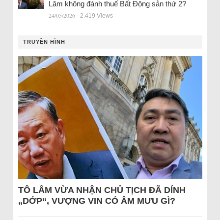
Lâm không đánh thuế Bất Động sản thứ 2?
24/05/2026
- 2.419 Views
TRUYỀN HÌNH
TÔ LÂM VỪA NHẬN CHỦ TỊCH ĐÃ DÍNH
„DỚP“, VƯỢNG VIN CÓ ÂM MƯU GÌ?