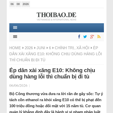
06
08
2026
HOME
2026
JUNI
6
CHÍNH TRỊ
,
XÃ HỘI
ÉP
DÂN XÀI XĂNG E10: KHÔNG CHỊU DÙNG HÀNG LỖI
THÌ CHUẨN BỊ ĐI TÙ
Ép dân xài xăng E10: Không chịu
dùng hàng lỗi thì chuẩn bị đi tù
06/06/2026
|
Bộ Công thương vừa đưa ra lời răn đe gây sốc: Tự ý
tách cồn ethanol ra khỏi xăng E10 có thể bị phạt đến
100 triệu đồng hoặc đối mặt với 15 năm tù. Cơ quan
quản lý khẳng định đây là hành vi vi phạm pháp luật