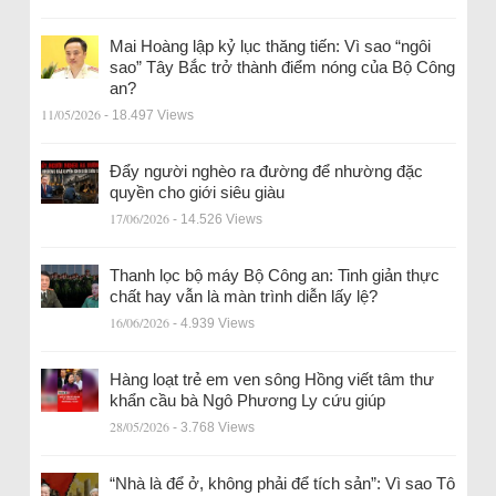
Mai Hoàng lập kỷ lục thăng tiến: Vì sao “ngôi
sao” Tây Bắc trở thành điểm nóng của Bộ Công
an?
11/05/2026
- 18.497 Views
Đẩy người nghèo ra đường để nhường đặc
quyền cho giới siêu giàu
17/06/2026
- 14.526 Views
Thanh lọc bộ máy Bộ Công an: Tinh giản thực
chất hay vẫn là màn trình diễn lấy lệ?
16/06/2026
- 4.939 Views
Hàng loạt trẻ em ven sông Hồng viết tâm thư
khẩn cầu bà Ngô Phương Ly cứu giúp
28/05/2026
- 3.768 Views
“Nhà là để ở, không phải để tích sản”: Vì sao Tô