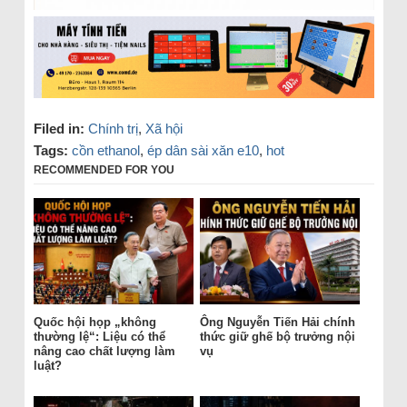
Filed in:
Chính trị
,
Xã hội
Tags:
cồn ethanol
,
ép dân sài xăn e10
,
hot
RECOMMENDED FOR YOU
Quốc hội họp „không
Ông Nguyễn Tiến Hải chính
thường lệ“: Liệu có thể
thức giữ ghế bộ trưởng nội
nâng cao chất lượng làm
vụ
luật?