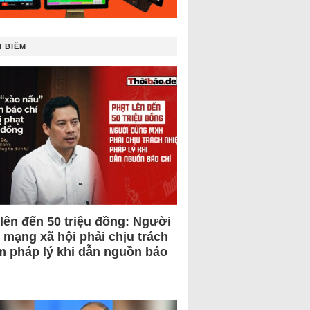
 BIẾM
 lên đến 50 triệu đồng: Người
 mạng xã hội phải chịu trách
m pháp lý khi dẫn nguồn báo