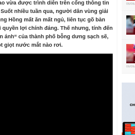
ao vừa được trình diễn trên cổng thông tin
08/08
 Suốt nhiều tuần qua, người dân vùng giải
ông Hồng mất ăn mất ngủ, liên tục gõ bàn
i quyền lợi chính đáng. Thế nhưng, tính đến
ản ánh“ của thành phố bỗng dưng sạch sẽ,
t giọt nước mắt nào rơi.
08/08