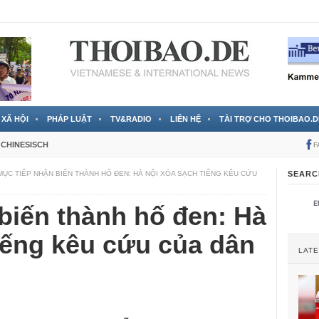
 đã được chính thức xác nhận
3 Jahren ago
XÃ HỘI
PHÁP LUẬT
TV&RADIO
LIÊN HỆ
TÀI TRỢ CHO THOIBAO.D
CHINESISCH
F
MỤC TIẾP NHẬN BIẾN THÀNH HỐ ĐEN: HÀ NỘI XÓA SẠCH TIẾNG KÊU CỨU
SEARC
biến thành hố đen: Hà
iếng kêu cứu của dân
LAT