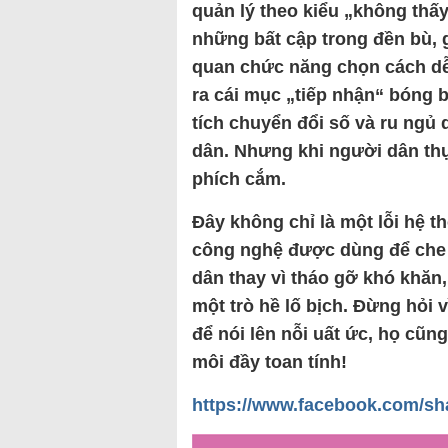
quản lý theo kiểu „không thấy
những bất cập trong đền bù, 
quan chức năng chọn cách dễ 
ra cái mục „tiếp nhận“ bóng b
tích chuyển đổi số và ru ngủ
dân. Nhưng khi người dân thực
phích cắm.
Đây không chỉ là một lỗi hệ t
công nghệ được dùng để che đ
dân thay vì tháo gỡ khó khăn, 
một trò hề lố bịch. Đừng hỏi v
để nói lên nỗi uất ức, họ cũn
môi đầy toan tính!
https://www.facebook.com/sh