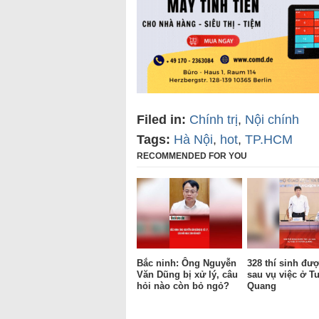
Filed in:
Chính trị
,
Nội chính
Tags:
Hà Nội
,
hot
,
TP.HCM
RECOMMENDED FOR YOU
Bắc ninh: Ông Nguyễn
328 thí sinh được
Văn Dũng bị xử lý, câu
sau vụ việc ở T
hỏi nào còn bỏ ngỏ?
Quang