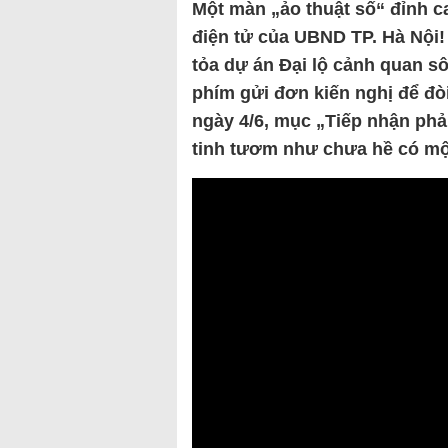
Một màn „ảo thuật số“ đỉnh c
điện tử của UBND TP. Hà Nội!
tỏa dự án Đại lộ cảnh quan s
phím gửi đơn kiến nghị để đò
ngày 4/6, mục „Tiếp nhận ph
tinh tươm như chưa hề có mộ