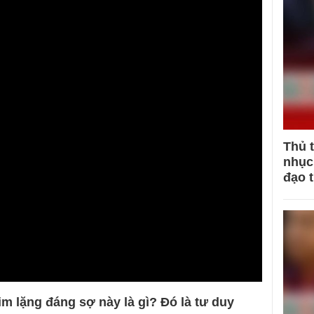
Thủ 
nhục 
đạo 
 im lặng đáng sợ này là gì? Đó là tư duy