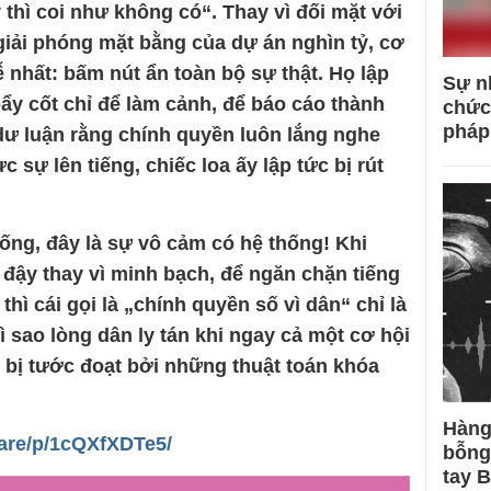
 thì coi như không có“. Thay vì đối mặt với
giải phóng mặt bằng của dự án nghìn tỷ, cơ
nhất: bấm nút ẩn toàn bộ sự thật. Họ lập
Sự n
ẩy cốt chỉ để làm cảnh, để báo cáo thành
chức
pháp
 dư luận rằng chính quyền luôn lắng nghe
 sự lên tiếng, chiếc loa ấy lập tức bị rút
hống, đây là sự vô cảm có hệ thống! Khi
ậy thay vì minh bạch, để ngăn chặn tiếng
thì cái gọi là „chính quyền số vì dân“ chỉ là
ì sao lòng dân ly tán khi ngay cả một cơ hội
g bị tước đoạt bởi những thuật toán khóa
Hàng
are/p/1cQXfXDTe5/
bỗng
tay 