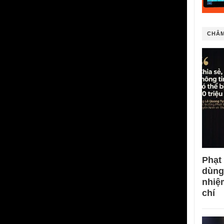
CHÂM
Phạt
dùng
nhiệ
chí