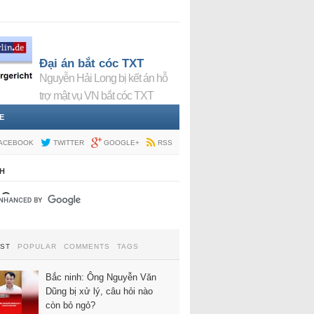
Đại án bắt cóc TXT
Nguyễn Hải Long bị kết án hỗ
trợ mật vụ VN bắt cóc TXT
E
ACEBOOK
TWITTER
GOOGLE+
RSS
H
EST
POPULAR
COMMENTS
TAGS
Bắc ninh: Ông Nguyễn Văn
Dũng bị xử lý, câu hỏi nào
còn bỏ ngỏ?