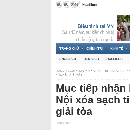
08
08
2026
Headline:
Tin bà Nguyễn Thị Thanh Nhàn đang ẩn náu tại Đức
Biểu tình tại VN
Sau 43 năm, sự kiện chính trị
chấn động toàn quốc
TRANG CHỦ
CHÍNH TRỊ
KINH TẾ
ENGLISCH
DEUTSCH
RUSSISCH
HOME
2026
JUNI
6
CHÍNH TRỊ
,
NỘI CHÍNH
CỦA DÂN GIẢI TỎA
Mục tiếp nhận 
Nội xóa sạch t
giải tỏa
06/06/2026
|