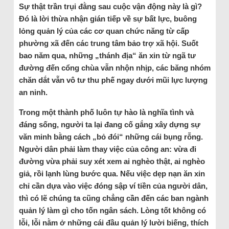
Sự thật trần trụi đằng sau cuộc vận động này là gì?
Đó là lời thừa nhận gián tiếp về sự bất lực, buông
lỏng quản lý của các cơ quan chức năng từ cấp
phường xã đến các trung tâm bảo trợ xã hội. Suốt
bao năm qua, những „thánh địa“ ăn xin từ ngã tư
đường đến cổng chùa vẫn nhộn nhịp, các băng nhóm
chăn dắt vẫn vô tư thu phế ngay dưới mũi lực lượng
an ninh.
Trong một thành phố luôn tự hào là nghĩa tình và
đáng sống, người ta lại đang cố gắng xây dựng sự
văn minh bằng cách „bỏ đói“ những cái bụng rỗng.
Người dân phải làm thay việc của công an: vừa đi
đường vừa phải suy xét xem ai nghèo thật, ai nghèo
giả, rồi lạnh lùng bước qua. Nếu việc dẹp nạn ăn xin
chỉ cần dựa vào việc đóng sập ví tiền của người dân,
thì có lẽ chúng ta cũng chẳng cần đến các ban ngành
quản lý làm gì cho tốn ngân sách. Lòng tốt không có
lỗi, lỗi nằm ở những cái đầu quản lý lười biếng, thích