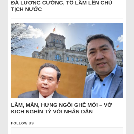
ĐÁ LƯƠNG CƯỜNG, TÔ LÂM LÊN CHỦ
TỊCH NƯỚC
LÂM, MẪN, HƯNG NGỒI GHẾ MỚI – VỞ
KỊCH NGHÌN TỶ VỚI NHÂN DÂN
FOLLOW US