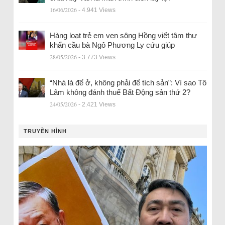
16/06/2026
- 4.941 Views
Hàng loạt trẻ em ven sông Hồng viết tâm thư
khẩn cầu bà Ngô Phương Ly cứu giúp
28/05/2026
- 3.773 Views
“Nhà là để ở, không phải để tích sản”: Vì sao Tô
Lâm không đánh thuế Bất Động sản thứ 2?
24/05/2026
- 2.421 Views
TRUYỀN HÌNH