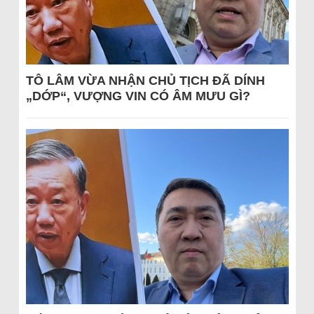
TÔ LÂM VỪA NHẬN CHỦ TỊCH ĐÃ DÍNH
„DỚP“, VƯỢNG VIN CÓ ÂM MƯU GÌ?