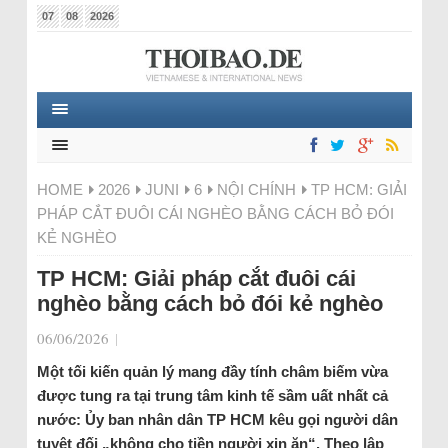
07
08
2026
HOME
2026
JUNI
6
NỘI CHÍNH
TP HCM: GIẢI
PHÁP CẮT ĐUÔI CÁI NGHÈO BẰNG CÁCH BỎ ĐÓI
KẺ NGHÈO
TP HCM: Giải pháp cắt đuôi cái
nghèo bằng cách bỏ đói kẻ nghèo
06/06/2026
|
Một tối kiến quản lý mang đầy tính châm biếm vừa
được tung ra tại trung tâm kinh tế sầm uất nhất cả
nước: Ủy ban nhân dân TP HCM kêu gọi người dân
tuyệt đối „không cho tiền người xin ăn“. Theo lập