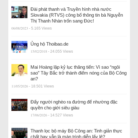
Đài phát thanh và Truyền hình nhà nước
Slovakia (RTVS) công bố thông tin bà Nguyễn
Thị Thanh Nhàn trốn sang Đức!
06/08/2023
- 5.165 Views
Ủng hộ Thoibao.de
15/02/2018
- 24.055 Views
Mai Hoàng lập kỷ lục thăng tiến: Vì sao “ngôi
sao” Tây Bắc trở thành điểm nóng của Bộ Công
an?
11/05/2026
- 18.501 Views
Đẩy người nghèo ra đường để nhường đặc
quyền cho giới siêu giàu
17/06/2026
- 14.527 Views
Thanh lọc bộ máy Bộ Công an: Tinh giản thực
chất hay vẫn là màn trình diễn lấy lệ?