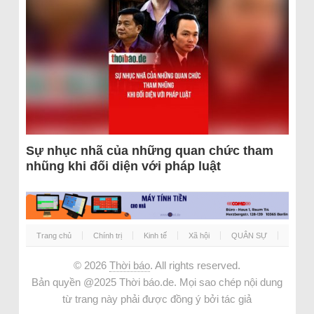
Sự nhục nhã của những quan chức tham
nhũng khi đối diện với pháp luật
Trang chủ
Chính trị
Kinh tế
Xã hội
QUÂN SỰ
© 2026
Thời báo
. All rights reserved.
Bản quyền @2025 Thời báo.de. Mọi sao chép nội dung
từ trang này phải được đồng ý bởi tác giả