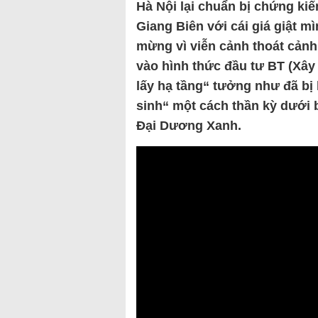
Hà Nội lại chuẩn bị chứng ki
Giang Biên với cái giá giật m
mừng vì viễn cảnh thoát cảnh
vào hình thức đầu tư BT (Xây
lấy hạ tầng“ tưởng như đã bị k
sinh“ một cách thần kỳ dưới 
Đại Dương Xanh.