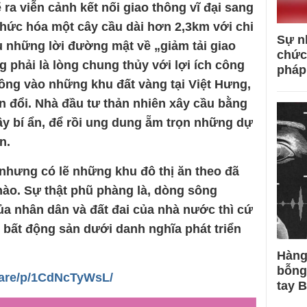
 ra viễn cảnh kết nối giao thông vĩ đại sang
thức hóa một cây cầu dài hơn 2,3km với chi
Sự n
u những lời đường mật về „giảm tải giao
chức
 phải là lòng chung thủy với lợi ích công
pháp
uồng vào những khu đất vàng tại Việt Hưng,
 đổi. Nhà đầu tư thản nhiên xây cầu bằng
ầy bí ẩn, để rồi ung dung ẵm trọn những dự
ận.
nhưng có lẽ những khu đô thị ăn theo đã
nào. Sự thật phũ phàng là, dòng sông
ủa nhân dân và đất đai của nhà nước thì cứ
 bất động sản dưới danh nghĩa phát triển
Hàng
bỗng
hare/p/1CdNcTyWsL/
tay 