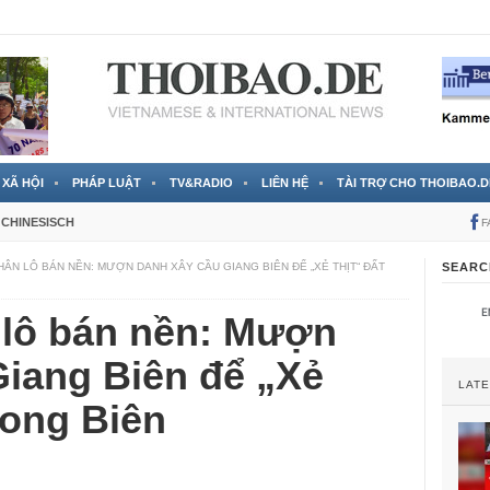
 đã được chính thức xác nhận
3 Jahren ago
XÃ HỘI
PHÁP LUẬT
TV&RADIO
LIÊN HỆ
TÀI TRỢ CHO THOIBAO.D
CHINESISCH
F
HÂN LÔ BÁN NỀN: MƯỢN DANH XÂY CẦU GIANG BIÊN ĐỂ „XẺ THỊT“ ĐẤT
SEARC
 lô bán nền: Mượn
Giang Biên để „Xẻ
LAT
Long Biên