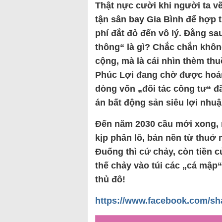
Thật nực cười khi người ta vẽ
tận sân bay Gia Bình để hợp 
phí đắt đỏ đến vô lý. Đằng sa
thông“ là gì? Chắc chắn không
cộng, mà là cái nhìn thèm th
Phúc Lợi đang chờ được hoán
dòng vốn „đối tác công tư“ đ
án bất động sản siêu lợi nhu
Đến năm 2030 cầu mới xong, 
kịp phân lô, bán nền từ thuở 
Đuống thì cứ chảy, còn tiền c
thế chảy vào túi các „cá mập“
thủ đô!
https://www.facebook.com/s