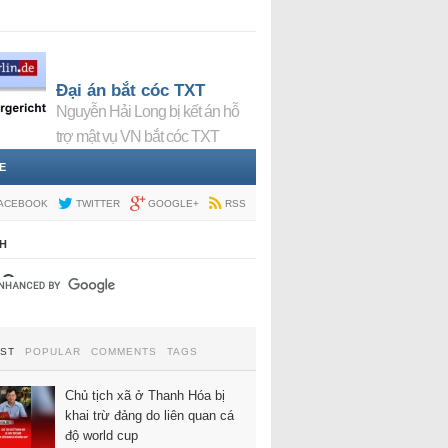
Đại án bắt cóc TXT
Nguyễn Hải Long bị kết án hỗ
trợ mật vụ VN bắt cóc TXT
E
ACEBOOK
TWITTER
GOOGLE+
RSS
H
EST
POPULAR
COMMENTS
TAGS
Chủ tịch xã ở Thanh Hóa bị
khai trừ đảng do liên quan cá
độ world cup