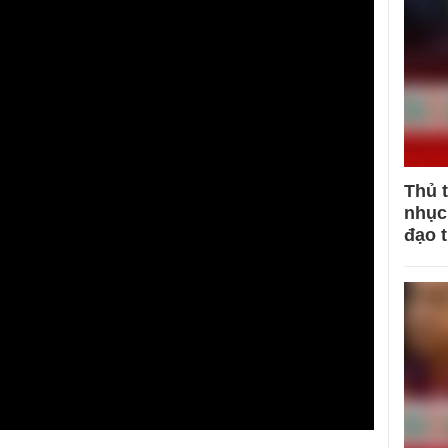
Thủ 
nhục 
đạo 