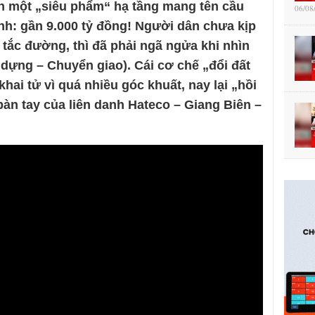
ến một „siêu phẩm“ hạ tầng mang tên cầu
06/08
ình: gần 9.000 tỷ đồng! Người dân chưa kịp
 tắc đường, thì đã phải ngã ngửa khi nhìn
 dựng – Chuyển giao). Cái cơ chế „đổi đất
hai tử vì quá nhiều góc khuất, nay lại „hồi
bàn tay của liên danh Hateco – Giang Biên –