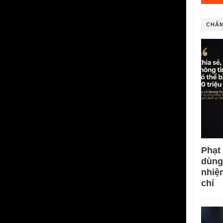
CHÂM
Phạt
dùng
nhiệ
chí