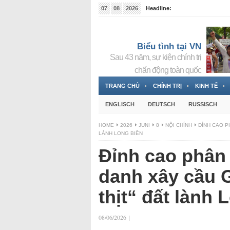
07
08
2026
Headline:
Tin bà Nguyễn Thị Thanh Nhàn đang ẩn náu tại Đức
Biểu tình tại VN
Sau 43 năm, sự kiện chính trị
chấn động toàn quốc
TRANG CHỦ
CHÍNH TRỊ
KINH TẾ
ENGLISCH
DEUTSCH
RUSSISCH
HOME
2026
JUNI
8
NỘI CHÍNH
ĐỈNH CAO P
LÀNH LONG BIÊN
Đỉnh cao phân
danh xây cầu 
thịt“ đất lành 
08/06/2026
|