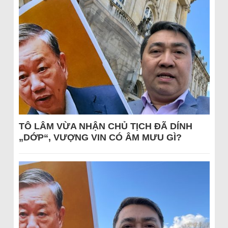
TÔ LÂM VỪA NHẬN CHỦ TỊCH ĐÃ DÍNH
„DỚP“, VƯỢNG VIN CÓ ÂM MƯU GÌ?