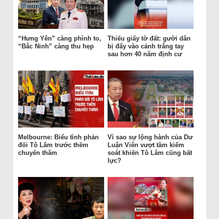
“Hưng Yên” càng phình to,
Thiếu giấy tờ đất: gười dân
“Bắc Ninh” càng thu hẹp
bị đẩy vào cảnh trắng tay
sau hơn 40 năm định cư
Melbourne: Biểu tình phản
Vì sao sự lộng hành của Dư
đối Tô Lâm trước thềm
Luận Viên vượt tầm kiểm
chuyến thăm
soát khiến Tô Lâm cũng bất
lực?