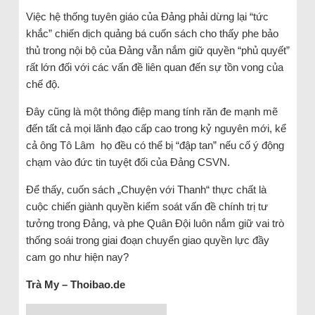
Việc hệ thống tuyên giáo của Đảng phải dừng lại “tức
khắc” chiến dịch quảng bá cuốn sách cho thấy phe bảo
thủ trong nội bộ của Đảng vẫn nắm giữ quyền “phủ quyết”
rất lớn đối với các vấn đề liên quan đến sự tồn vong của
chế độ.
Đây cũng là một thông điệp mang tính răn đe mạnh mẽ
đến tất cả mọi lãnh đạo cấp cao trong kỷ nguyên mới, kể
cả ông Tô Lâm họ đều có thể bị “đập tan” nếu cố ý động
chạm vào đức tin tuyệt đối của Đảng CSVN.
Để thấy, cuốn sách „Chuyện với Thanh“ thực chất là
cuộc chiến giành quyền kiểm soát vấn đề chính trị tư
tưởng trong Đảng, và phe Quân Đội luôn nắm giữ vai trò
thống soái trong giai đoạn chuyển giao quyền lực đầy
cam go như hiện nay?
Trà My – Thoibao.de