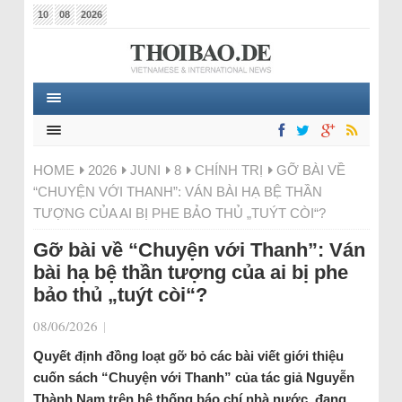
10
08
2026
HOME
2026
JUNI
8
CHÍNH TRỊ
GỠ BÀI VỀ
“CHUYỆN VỚI THANH”: VÁN BÀI HẠ BỆ THẦN
TƯỢNG CỦA AI BỊ PHE BẢO THỦ „TUÝT CÒI“?
Gỡ bài về “Chuyện với Thanh”: Ván
bài hạ bệ thần tượng của ai bị phe
bảo thủ „tuýt còi“?
08/06/2026
|
Quyết định đồng loạt gỡ bỏ các bài viết giới thiệu
cuốn sách “Chuyện với Thanh” của tác giả Nguyễn
Thành Nam trên hệ thống báo chí nhà nước, đang