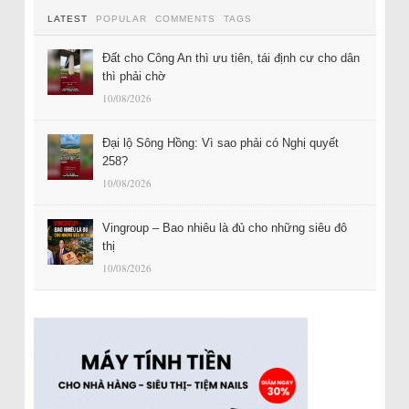
LATEST
POPULAR
COMMENTS
TAGS
Đất cho Công An thì ưu tiên, tái định cư cho dân
thì phải chờ
10/08/2026
Đại lộ Sông Hồng: Vì sao phải có Nghị quyết
258?
10/08/2026
Vingroup – Bao nhiêu là đủ cho những siêu đô
thị
10/08/2026