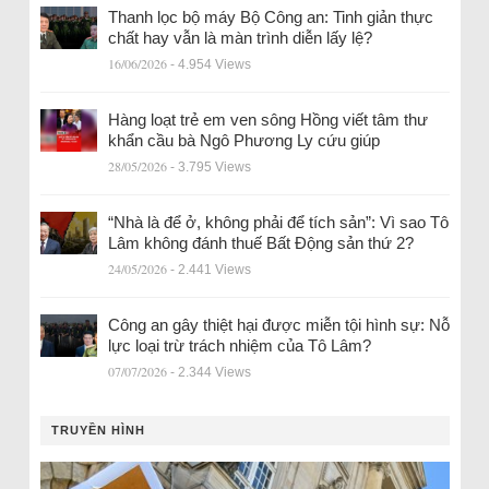
Thanh lọc bộ máy Bộ Công an: Tinh giản thực
chất hay vẫn là màn trình diễn lấy lệ?
16/06/2026
- 4.954 Views
Hàng loạt trẻ em ven sông Hồng viết tâm thư
khẩn cầu bà Ngô Phương Ly cứu giúp
28/05/2026
- 3.795 Views
“Nhà là để ở, không phải để tích sản”: Vì sao Tô
Lâm không đánh thuế Bất Động sản thứ 2?
24/05/2026
- 2.441 Views
Công an gây thiệt hại được miễn tội hình sự: Nỗ
lực loại trừ trách nhiệm của Tô Lâm?
07/07/2026
- 2.344 Views
TRUYỀN HÌNH