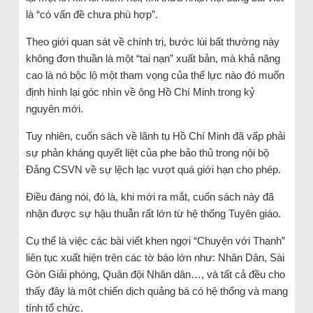
là “có vấn đề chưa phù hợp”.
Theo giới quan sát về chính trị, bước lùi bất thường này
không đơn thuần là một “tai nạn” xuất bản, mà khả năng
cao là nó bộc lộ một tham vọng của thế lực nào đó muốn
định hình lại góc nhìn về ông Hồ Chí Minh trong kỷ
nguyên mới.
Tuy nhiên, cuốn sách về lãnh tụ Hồ Chí Minh đã vấp phải
sự phản kháng quyết liệt của phe bảo thủ trong nội bộ
Đảng CSVN về sự lệch lạc vượt quá giới hạn cho phép.
Điều đáng nói, đó là, khi mới ra mắt, cuốn sách này đã
nhận được sự hậu thuẫn rất lớn từ hệ thống Tuyên giáo.
Cụ thể là việc các bài viết khen ngợi “Chuyện với Thanh”
liên tục xuất hiện trên các tờ báo lớn như: Nhân Dân, Sài
Gòn Giải phóng, Quân đội Nhân dân…, và tất cả đều cho
thấy đây là một chiến dịch quảng bá có hệ thống và mang
tính tổ chức.