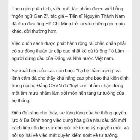
Theo giới phân tích, việc một tác phẩm được viết bằng
“ngôn ngữ Gen Z”, tác giả – Tiến sĩ Nguyễn Thành Nam
đã đưa đưa ông Hồ Chí Minh trở lại với những góc nhìn
khác, đời thường hơn.
Việc cuốn sách được phát hành rộng rãi chắc chắn phải
có sự đồng thuận từ cấp cao nhất kể cả từ ông Tô Lâm –
người đứng đầu của Đảng và Nhà nước Việt nam.
Sự xuất hiện của các cáo buộc “hạ bệ thần tượng” và
lệnh cấm đã cho thấy khả năng cao phe bảo thủ kiên định
trong nội bộ Đảng CSVN đã “tuýt còi” nhằm chặn đứng
một âm mưu nhằm làm xói mòn nền tảng tư tưởng của
hệ thống.
Điều đó càng cho thấy, sự lúng túng của hệ thống quyền
lực ở Ba Đình trong việc dung hòa giữa nhu cầu đổi mới
cách tiếp cận lịch sử cho giới trẻ trong kỷ nguyên mới, và
nỗi sợ hãi về việc mất quyền kiểm soát về tư tưởng.