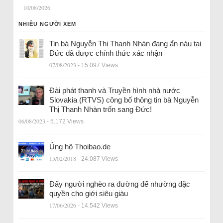
10/08/2026
NHIỀU NGƯỜI XEM
Tin bà Nguyễn Thị Thanh Nhàn đang ẩn náu tại
Đức đã được chính thức xác nhận
07/08/2023
- 15.097 Views
Đài phát thanh và Truyền hình nhà nước
Slovakia (RTVS) công bố thông tin bà Nguyễn
Thị Thanh Nhàn trốn sang Đức!
06/08/2023
- 5.172 Views
Ủng hộ Thoibao.de
15/02/2018
- 24.087 Views
Đẩy người nghèo ra đường để nhường đặc
quyền cho giới siêu giàu
17/06/2026
- 14.542 Views