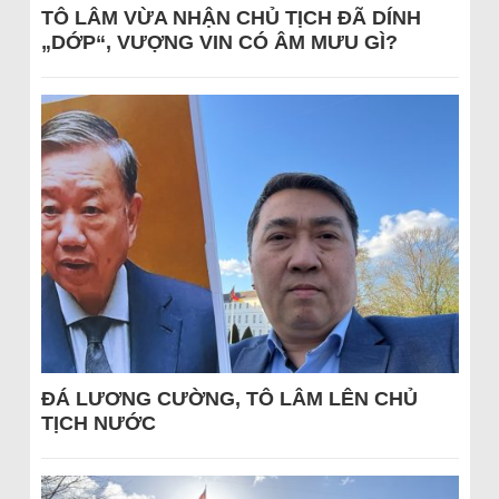
TÔ LÂM VỪA NHẬN CHỦ TỊCH ĐÃ DÍNH
„DỚP“, VƯỢNG VIN CÓ ÂM MƯU GÌ?
ĐÁ LƯƠNG CƯỜNG, TÔ LÂM LÊN CHỦ
TỊCH NƯỚC