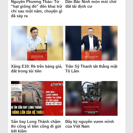
Nguyễn Phương Thảo: Từ
Dân Bắc Ninh mòn mỏi chờ
“hạt giống đỏ” đến khai trừ
đất tái định cư
chỉ sau một năm, chuyện gì
đã xảy ra
Xăng E10: Rẻ trên bảng giá,
Trần Sỹ Thanh tát thẳng mặt
đắt trong túi tiền
Tô Lâm
Sân bay Long Thành chậm
Đây kỷ nguyên vươn mình
thi công vì tiền công đi gửi
của Việt Nam
tiết kiệm