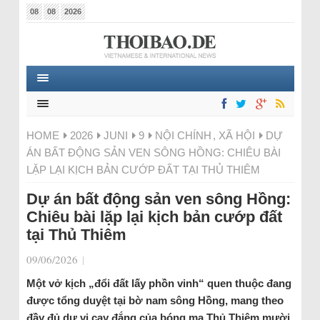
08
08
2026
HOME
2026
JUNI
9
NỘI CHÍNH
,
XÃ HỘI
DỰ
ÁN BẤT ĐỘNG SẢN VEN SÔNG HỒNG: CHIÊU BÀI
LẶP LẠI KỊCH BẢN CƯỚP ĐẤT TẠI THỦ THIÊM
Dự án bất động sản ven sông Hồng:
Chiêu bài lặp lại kịch bản cướp đất
tại Thủ Thiêm
09/06/2026
|
Một vở kịch „đổi đất lấy phồn vinh“ quen thuộc đang
được tổng duyệt tại bờ nam sông Hồng, mang theo
đầy đủ dư vị cay đắng của bóng ma Thủ Thiêm mười