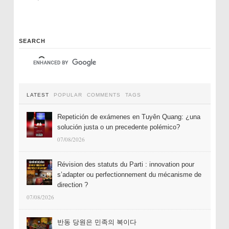
SEARCH
LATEST
POPULAR
COMMENTS
TAGS
Repetición de exámenes en Tuyên Quang: ¿una
solución justa o un precedente polémico?
07/08/2026
Révision des statuts du Parti : innovation pour
s’adapter ou perfectionnement du mécanisme de
direction ?
07/08/2026
반동 당원은 민족의 복이다