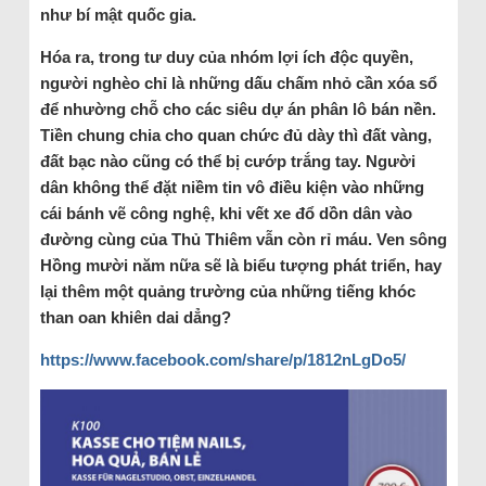
như bí mật quốc gia.
Hóa ra, trong tư duy của nhóm lợi ích độc quyền,
người nghèo chỉ là những dấu chấm nhỏ cần xóa sổ
để nhường chỗ cho các siêu dự án phân lô bán nền.
Tiền chung chia cho quan chức đủ dày thì đất vàng,
đất bạc nào cũng có thể bị cướp trắng tay. Người
dân không thể đặt niềm tin vô điều kiện vào những
cái bánh vẽ công nghệ, khi vết xe đổ dồn dân vào
đường cùng của Thủ Thiêm vẫn còn rỉ máu. Ven sông
Hồng mười năm nữa sẽ là biểu tượng phát triển, hay
lại thêm một quảng trường của những tiếng khóc
than oan khiên dai dẳng?
https://www.facebook.com/share/p/1812nLgDo5/