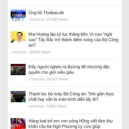
Ủng hộ Thoibao.de
15/02/2018
- 24.063 Views
Mai Hoàng lập kỷ lục thăng tiến: Vì sao “ngôi
sao” Tây Bắc trở thành điểm nóng của Bộ Công
an?
11/05/2026
- 18.505 Views
Đẩy người nghèo ra đường để nhường đặc
quyền cho giới siêu giàu
17/06/2026
- 14.527 Views
Thanh lọc bộ máy Bộ Công an: Tinh giản thực
chất hay vẫn là màn trình diễn lấy lệ?
16/06/2026
- 4.942 Views
Hàng loạt trẻ em ven sông Hồng viết tâm thư
khẩn cầu bà Ngô Phương Ly cứu giúp