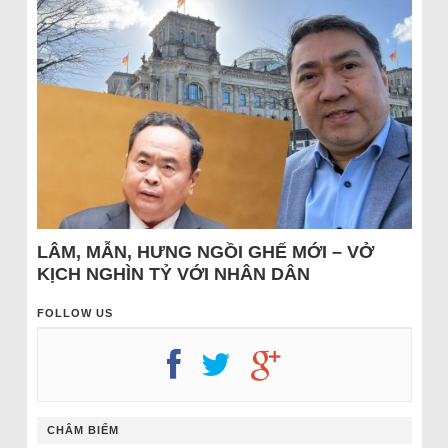
LÂM, MẪN, HƯNG NGỒI GHẾ MỚI – VỞ
KỊCH NGHÌN TỶ VỚI NHÂN DÂN
FOLLOW US
CHÂM BIẾM