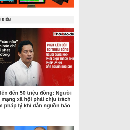
 BIẾM
 lên đến 50 triệu đồng: Người
 mạng xã hội phải chịu trách
m pháp lý khi dẫn nguồn báo