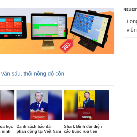
NEUES
Lon
viên
n văn sáu
,
thổi nồng độ cồn
oa học
Danh sách báo đài
Shark Bình đối diện
c ninh
phản động tại Việt Nam
cáo buộc rửa tiền