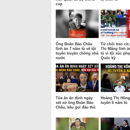
cup
Ông Đoàn Bảo Châu
Từ chối treo cờ,
lĩnh án 7 năm tù về tội
Thị Măng lĩnh á
tuyên truyền chống nhà
tù vì tội xúc ph
nước
Quốc kỳ
Tòa án ấn định ngày
Hoàng Thị Hồng 
xét xử ông Đoàn Bảo
tuyên 6 năm tù
Châu, kêu gọi đầu thú