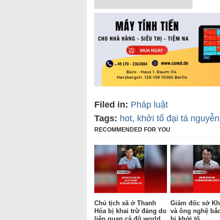
Filed in:
Pháp luật
Tags:
hot
,
khởi tố đại tá nguyễ
RECOMMENDED FOR YOU
Chủ tịch xã ở Thanh
Giám đốc sở Kh
Hóa bị khai trừ đảng do
và ông nghệ bắ
liên quan cá độ world
bị khởi tố