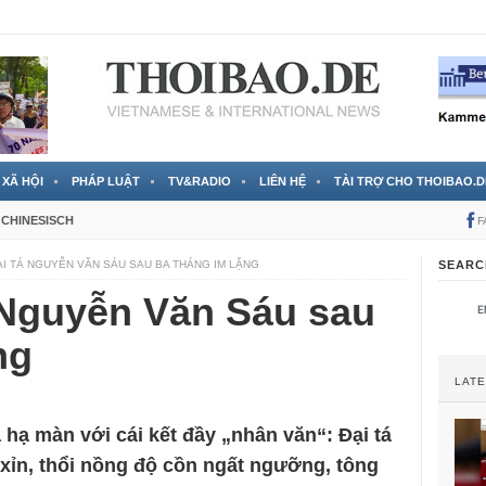
 đã được chính thức xác nhận
3 Jahren ago
XÃ HỘI
PHÁP LUẬT
TV&RADIO
LIÊN HỆ
TÀI TRỢ CHO THOIBAO.D
CHINESISCH
F
ẠI TÁ NGUYỄN VĂN SÁU SAU BA THÁNG IM LẶNG
SEARC
 Nguyễn Văn Sáu sau
ng
LAT
 hạ màn với cái kết đầy „nhân văn“: Đại tá
xỉn, thổi nồng độ cồn ngất ngưỡng, tông