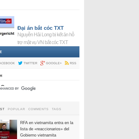
Đại án bắt cóc TXT
Nguyễn Hải Long bị kết án hỗ
trợ mật vụ VN bắt cóc TXT
E
ACEBOOK
TWITTER
GOOGLE+
RSS
H
EST
POPULAR
COMMENTS
TAGS
RFA en vietnamita entra en la
lista de «reaccionarios» del
Gobierno vietnamita