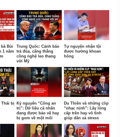
 bà Bùi
Trung Quốc: Cảnh báo
Tự nguyện nhận tội
n 1 năm
trả đũa, căng thẳng
được hưởng khoan
ạm
công nghệ leo thang
hồng
với Mỹ
Thái bị
Kỷ nguyên “Công an
Du Thiên và những clip
trị”: Dữ liệu cá nhân
“nhạc nịnh”: Lấy lòng
đang được bảo vệ hay
cấp trên hay vô tình
bị gom về một mối
giúp dân xả stress