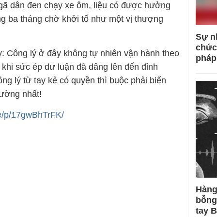
 gã dân đen chạy xe ôm, liệu có được hưởng
g ba tháng chờ khởi tố như một vị thượng
Sự n
chức
: Công lý ở đây không tự nhiên vận hành theo
pháp
 khi sức ép dư luận đã dâng lên đến đỉnh
ng lý từ tay kẻ có quyền thì buộc phải biến
cường nhất!
e/p/17gwBhTrFK/
Hàng
bỗng
tay 