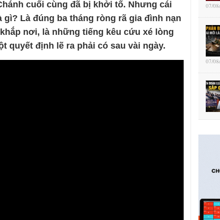
hánh cuối cùng đã bị khởi tố. Nhưng cái
07/08
à gì? Là đúng ba tháng ròng rã gia đình nạn
khắp nơi, là những tiếng kêu cứu xé lòng
t quyết định lẽ ra phải có sau vài ngày.
07/08