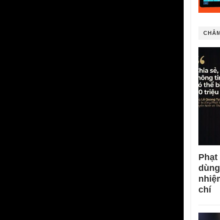
CHÂM
Phạt
dùng
nhiệ
chí