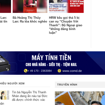
 Lan:
Bà Hoàng Thị Thúy
HRW kêu gọi thả 5 bị
ải tín
Lan: Ra tòa khóc nghèo
can vụ “Chuyện Với
Thanh”: Bộ Ngoại giao
“không đáng bình
luận”
HIỀU NGƯỜI XEM
TRUYỀN HÌNH
Tin bà Nguyễn Thị Thanh
Nhàn đang ẩn náu tại Đức
đã được chính thức xác
hận