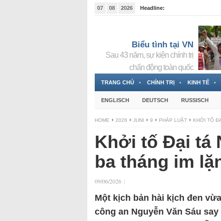
07
08
2026
Headline:
Tin bà Nguyễn Thị Thanh Nhàn đang ẩn náu tại Đức
Biểu tình tại VN
Sau 43 năm, sự kiện chính trị
chấn động toàn quốc
TRANG CHỦ
CHÍNH TRỊ
KINH TẾ
ENGLISCH
DEUTSCH
RUSSISCH
HOME
2026
JUNI
9
PHÁP LUẬT
KHỞI TỐ Đ
Khởi tố Đại tá
ba tháng im lặ
09/06/2026
|
Một kịch bản hài kịch đen vừa
công an Nguyễn Văn Sáu say 