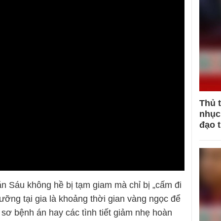
Thủ 
nhục 
đạo 
n Sáu không hề bị tạm giam mà chỉ bị „cấm đi
dưỡng tại gia là khoảng thời gian vàng ngọc để
 sơ bệnh án hay các tình tiết giảm nhẹ hoàn