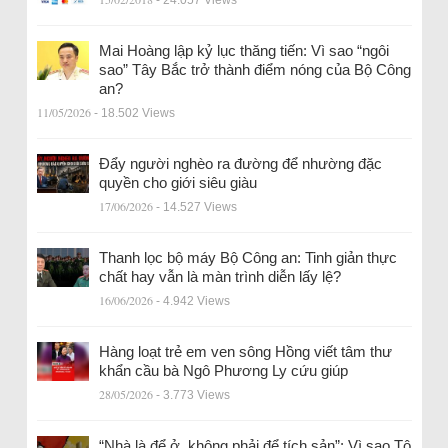
Mai Hoàng lập kỷ lục thăng tiến: Vì sao “ngôi
sao” Tây Bắc trở thành điểm nóng của Bộ Công
an?
11/05/2026
- 18.502 Views
Đẩy người nghèo ra đường để nhường đặc
quyền cho giới siêu giàu
17/06/2026
- 14.527 Views
Thanh lọc bộ máy Bộ Công an: Tinh giản thực
chất hay vẫn là màn trình diễn lấy lệ?
16/06/2026
- 4.942 Views
Hàng loạt trẻ em ven sông Hồng viết tâm thư
khẩn cầu bà Ngô Phương Ly cứu giúp
28/05/2026
- 3.773 Views
“Nhà là để ở, không phải để tích sản”: Vì sao Tô