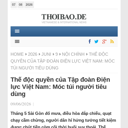
07
08
2026
HOME
2026
JUNI
9
NỘI CHÍNH
THẾ ĐỘC
QUYỀN CỦA TẬP ĐOÀN ĐIỆN LỰC VIỆT NAM: MÓC
TÚI NGƯỜI TIÊU DÙNG
Thế độc quyền của Tập đoàn Điện
lực Việt Nam: Móc túi người tiêu
dùng
09/06/2026
|
Tháng 5 Sài Gòn đổ mưa, điều hòa đắp chiếu, quạt
chạy cầm chừng, người dân hí hửng tưởng tiết kiệm
được chút tiền còm cõi thời buổi suy thoái. Thế