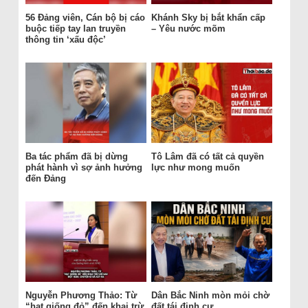
56 Đảng viên, Cán bộ bị cáo
Khánh Sky bị bắt khẩn cấp
buộc tiếp tay lan truyền
– Yêu nước mõm
thông tin ‘xấu độc’
Ba tác phẩm đã bị dừng
Tô Lâm đã có tất cả quyền
phát hành vì sợ ảnh hưởng
lực như mong muốn
đến Đảng
Nguyễn Phương Thảo: Từ
Dân Bắc Ninh mòn mỏi chờ
“hạt giống đỏ” đến khai trừ
đất tái định cư