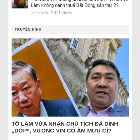
Lâm không đánh thuế Bất Động sản thứ 2?
24/05/2026
- 2.421 Views
TRUYỀN HÌNH
TÔ LÂM VỪA NHẬN CHỦ TỊCH ĐÃ DÍNH
„DỚP“, VƯỢNG VIN CÓ ÂM MƯU GÌ?