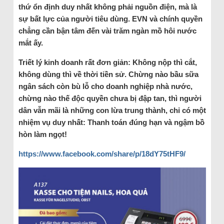
thứ ổn định duy nhất không phải nguồn điện, mà là
sự bất lực của người tiêu dùng. EVN và chính quyền
chẳng cần bận tâm đến vài trăm ngàn mồ hôi nước
mắt ấy.
Triết lý kinh doanh rất đơn giản: Không nộp thì cắt,
không dùng thì về thời tiền sử. Chừng nào bầu sữa
ngân sách còn bù lỗ cho doanh nghiệp nhà nước,
chừng nào thế độc quyền chưa bị đập tan, thì người
dân vẫn mãi là những con lừa trung thành, chỉ có một
nhiệm vụ duy nhất: Thanh toán đúng hạn và ngậm bồ
hòn làm ngọt!
https://www.facebook.com/share/p/18dY75tHF9/