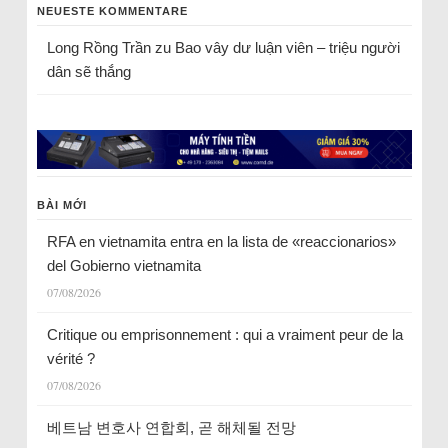
NEUESTE KOMMENTARE
Long Rồng Trần
zu
Bao vây dư luận viên – triệu người
dân sẽ thắng
BÀI MỚI
RFA en vietnamita entra en la lista de «reaccionarios»
del Gobierno vietnamita
07/08/2026
Critique ou emprisonnement : qui a vraiment peur de la
vérité ?
07/08/2026
베트남 변호사 연합회, 곧 해체될 전망