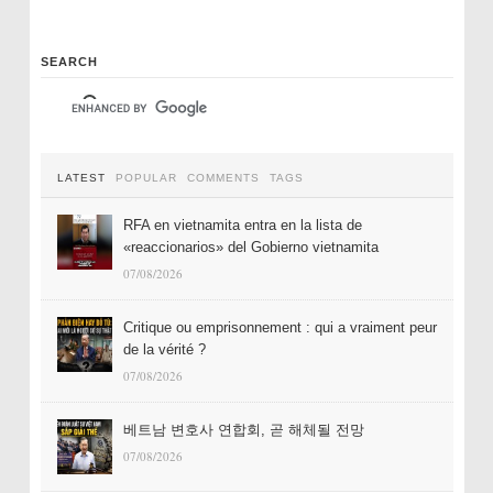
SEARCH
LATEST
POPULAR
COMMENTS
TAGS
RFA en vietnamita entra en la lista de
«reaccionarios» del Gobierno vietnamita
07/08/2026
Critique ou emprisonnement : qui a vraiment peur
de la vérité ?
07/08/2026
베트남 변호사 연합회, 곧 해체될 전망
07/08/2026