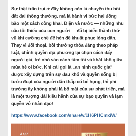
Sự thật trần trụi ở đây không còn là chuyện thu hồi
đất đai thông thường, mà là hành vi bức hại đồng
bào một cách công khai. Điện và nước — những nhu
cầu tối thiểu của con người — đã bị biến thành thứ
vũ khí cưỡng chế đê hèn để khuất phục lòng dân.
Thay vì đối thoại, bồi thường thỏa đáng theo pháp
luật, chính quyền địa phương lại chọn cách đẩy
người già, trẻ nhỏ vào cảnh tăm tối và khát khô giữa
mùa hè oi bức. Khi cái gọi là „an ninh quốc gia“
được xây dựng trên sự đau khổ và quyền sống bị
tước đoạt của người dân thấp cổ bé họng, thì phi
trường ấy không phải là bộ mặt của sự phát triển, mà
là một tượng đài kiêu hãnh của sự bạo quyền và lạm
quyền vô nhân đạo!
https://www.facebook.com/share/v/1H6PHCmxiW/