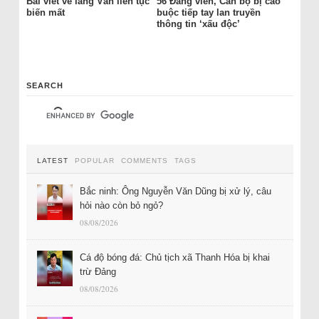
Bài viết về làng Vân liên tục
56 Đảng viên, Cán bộ bị cáo
biến mất
buộc tiếp tay lan truyền
thông tin ‘xấu độc’
SEARCH
LATEST
POPULAR
COMMENTS
TAGS
Bắc ninh: Ông Nguyễn Văn Dũng bị xử lý, câu
hỏi nào còn bỏ ngỏ?
08/08/2026
Cá độ bóng đá: Chủ tịch xã Thanh Hóa bị khai
trừ Đảng
08/08/2026