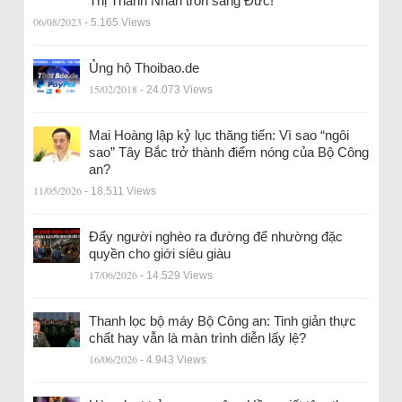
Thị Thanh Nhàn trốn sang Đức!
06/08/2023
- 5.165 Views
Ủng hộ Thoibao.de
15/02/2018
- 24.073 Views
Mai Hoàng lập kỷ lục thăng tiến: Vì sao “ngôi
sao” Tây Bắc trở thành điểm nóng của Bộ Công
an?
11/05/2026
- 18.511 Views
Đẩy người nghèo ra đường để nhường đặc
quyền cho giới siêu giàu
17/06/2026
- 14.529 Views
Thanh lọc bộ máy Bộ Công an: Tinh giản thực
chất hay vẫn là màn trình diễn lấy lệ?
16/06/2026
- 4.943 Views