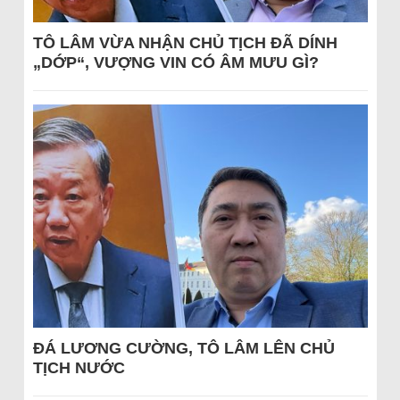
TÔ LÂM VỪA NHẬN CHỦ TỊCH ĐÃ DÍNH
„DỚP“, VƯỢNG VIN CÓ ÂM MƯU GÌ?
ĐÁ LƯƠNG CƯỜNG, TÔ LÂM LÊN CHỦ
TỊCH NƯỚC