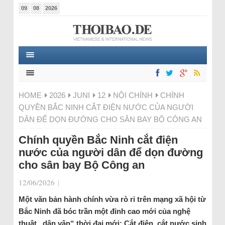
09
08
2026
HOME
2026
JUNI
12
NỘI CHÍNH
CHÍNH
QUYỀN BẮC NINH CẮT ĐIỆN NƯỚC CỦA NGƯỜI
DÂN ĐỂ DỌN ĐƯỜNG CHO SÂN BAY BỘ CÔNG AN
Chính quyền Bắc Ninh cắt điện
nước của người dân để dọn đường
cho sân bay Bộ Công an
12/06/2026
|
Một văn bản hành chính vừa rò rỉ trên mạng xã hội từ
Bắc Ninh đã bóc trần một đỉnh cao mới của nghệ
thuật „dân vận“ thời đại mới: Cắt điện, cắt nước sinh