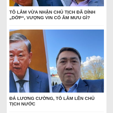
TÔ LÂM VỪA NHẬN CHỦ TỊCH ĐÃ DÍNH
„DỚP“, VƯỢNG VIN CÓ ÂM MƯU GÌ?
ĐÁ LƯƠNG CƯỜNG, TÔ LÂM LÊN CHỦ
TỊCH NƯỚC