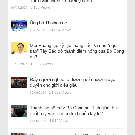
Thị Thanh Nhàn trốn sang Đức!
06/08/2023
- 5.165 Views
Ủng hộ Thoibao.de
15/02/2018
- 24.064 Views
Mai Hoàng lập kỷ lục thăng tiến: Vì sao “ngôi
sao” Tây Bắc trở thành điểm nóng của Bộ Công
an?
11/05/2026
- 18.507 Views
Đẩy người nghèo ra đường để nhường đặc
quyền cho giới siêu giàu
17/06/2026
- 14.528 Views
Thanh lọc bộ máy Bộ Công an: Tinh giản thực
chất hay vẫn là màn trình diễn lấy lệ?
16/06/2026
- 4.942 Views