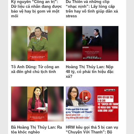
Kỷ nguyên “Công an trị”:
Du Thiên và những clip
Dữ liệu cá nhân đang được
“nhạc nịnh”: Lấy lòng cấp
bảo vệ hay bị gom về một
trên hay vô tình giúp dân xả
mối
stress
Tô Anh Dũng: Từ công an
Hoàng Thị Thúy Lan: Nộp
xã đến ghế chủ tịch tỉnh
48 tỷ, có phải tín hiệu đặc
xá?
Bà Hoàng Thị Thúy Lan: Ra
HRW kêu gọi thả 5 bị can vụ
tòa khóc nghèo
“Chuyện Với Thanh”: Bộ