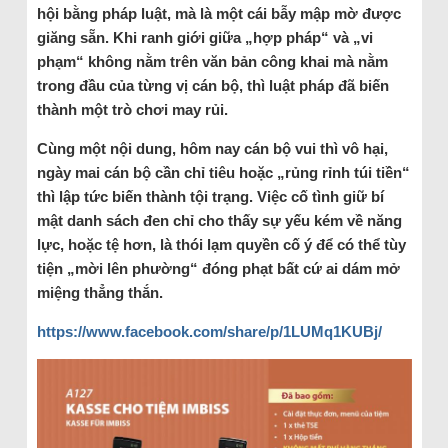
hội bằng pháp luật, mà là một cái bẫy mập mờ được
giăng sẵn. Khi ranh giới giữa „hợp pháp“ và „vi
phạm“ không nằm trên văn bản công khai mà nằm
trong đầu của từng vị cán bộ, thì luật pháp đã biến
thành một trò chơi may rủi.
Cùng một nội dung, hôm nay cán bộ vui thì vô hại,
ngày mai cán bộ cần chỉ tiêu hoặc „rủng rỉnh túi tiền“
thì lập tức biến thành tội trạng. Việc cố tình giữ bí
mật danh sách đen chỉ cho thấy sự yếu kém về năng
lực, hoặc tệ hơn, là thói lạm quyền cố ý để có thể tùy
tiện „mời lên phường“ đóng phạt bất cứ ai dám mở
miệng thẳng thắn.
https://www.facebook.com/share/p/1LUMq1KUBj/