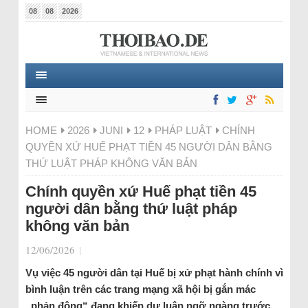
08
08
2026
HOME
2026
JUNI
12
PHÁP LUẬT
CHÍNH
QUYỀN XỨ HUẾ PHẠT TIỀN 45 NGƯỜI DÂN BẰNG
THỨ LUẬT PHÁP KHÔNG VĂN BẢN
Chính quyền xứ Huế phạt tiền 45
người dân bằng thứ luật pháp
không văn bản
12/06/2026
|
Vụ việc 45 người dân tại Huế bị xử phạt hành chính vì
bình luận trên các trang mạng xã hội bị gắn mác
„phản động“ đang khiến dư luận ngỡ ngàng trước