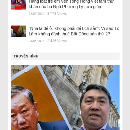
Hàng loạt trẻ em ven sông Hồng viết tâm thư
khẩn cầu bà Ngô Phương Ly cứu giúp
28/05/2026
- 3.778 Views
“Nhà là để ở, không phải để tích sản”: Vì sao Tô
Lâm không đánh thuế Bất Động sản thứ 2?
24/05/2026
- 2.426 Views
TRUYỀN HÌNH