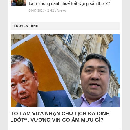
Lâm không đánh thuế Bất Động sản thứ 2?
24/05/2026
- 2.425 Views
TRUYỀN HÌNH
TÔ LÂM VỪA NHẬN CHỦ TỊCH ĐÃ DÍNH
„DỚP“, VƯỢNG VIN CÓ ÂM MƯU GÌ?