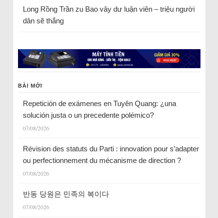
Long Rồng Trần
zu
Bao vây dư luận viên – triệu người
dân sẽ thắng
BÀI MỚI
Repetición de exámenes en Tuyên Quang: ¿una
solución justa o un precedente polémico?
07/08/2026
Révision des statuts du Parti : innovation pour s’adapter
ou perfectionnement du mécanisme de direction ?
07/08/2026
반동 당원은 민족의 복이다
07/08/2026