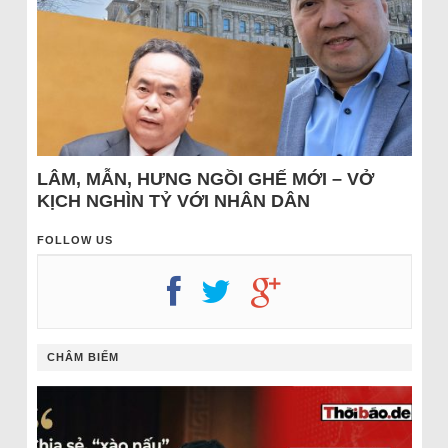
LÂM, MẪN, HƯNG NGỒI GHẾ MỚI – VỞ
KỊCH NGHÌN TỶ VỚI NHÂN DÂN
FOLLOW US
CHÂM BIẾM