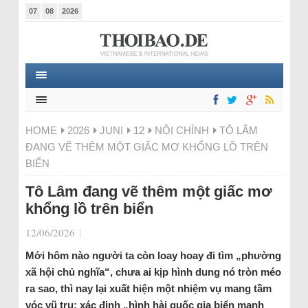
07
08
2026
HOME
2026
JUNI
12
NỘI CHÍNH
TÔ LÂM
ĐANG VẼ THÊM MỘT GIẤC MƠ KHỔNG LỒ TRÊN
BIỂN
Tô Lâm đang vẽ thêm một giấc mơ
khổng lồ trên biển
12/06/2026
|
Mới hôm nào người ta còn loay hoay đi tìm „phường
xã hội chủ nghĩa“, chưa ai kịp hình dung nó tròn méo
ra sao, thì nay lại xuất hiện một nhiệm vụ mang tầm
vóc vũ trụ: xác định „hình hài quốc gia biển mạnh