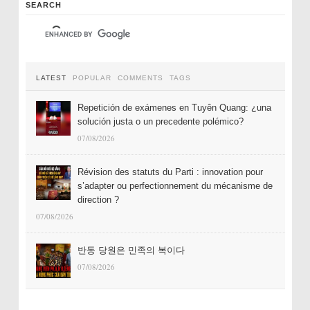
SEARCH
LATEST
POPULAR
COMMENTS
TAGS
Repetición de exámenes en Tuyên Quang: ¿una
solución justa o un precedente polémico?
07/08/2026
Révision des statuts du Parti : innovation pour
s’adapter ou perfectionnement du mécanisme de
direction ?
07/08/2026
반동 당원은 민족의 복이다
07/08/2026