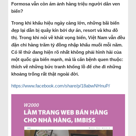
Formosa vẫn còn ám ảnh hàng triệu người dân ven
biển?
Trong khi khẩu hiệu ngày càng lớn, những bãi biển
đẹp lại dần bị quây kín bởi dự án, resort và khu đô
thị. Trong khi nói về khát vọng biển, Việt Nam vẫn đều
đặn chi hàng trăm tỷ đồng nhập khẩu muối mỗi năm.
Có lẽ thứ đang hiện rõ nhất không phải hình hài của
một quốc gia biển mạnh, mà là căn bệnh quen thuộc:
thích vẽ những bức tranh khổng lồ để che đi những
khoảng trống rất thật ngoài đời.
https://www.facebook.com/share/p/18abwNHnuP/