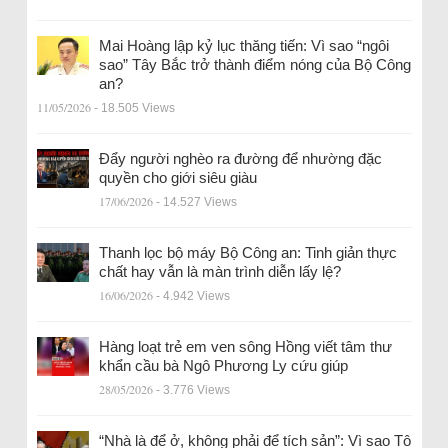
Mai Hoàng lập kỷ lục thăng tiến: Vì sao “ngôi
sao” Tây Bắc trở thành điểm nóng của Bộ Công
an?
11/05/2026
- 18.505 Views
Đẩy người nghèo ra đường để nhường đặc
quyền cho giới siêu giàu
17/06/2026
- 14.527 Views
Thanh lọc bộ máy Bộ Công an: Tinh giản thực
chất hay vẫn là màn trình diễn lấy lệ?
16/06/2026
- 4.942 Views
Hàng loạt trẻ em ven sông Hồng viết tâm thư
khẩn cầu bà Ngô Phương Ly cứu giúp
28/05/2026
- 3.776 Views
“Nhà là để ở, không phải để tích sản”: Vì sao Tô