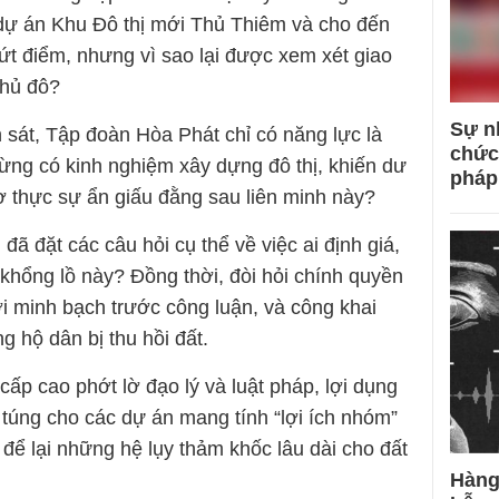
i dự án Khu Đô thị mới Thủ Thiêm và cho đến
ứt điểm, nhưng vì sao lại được xem xét giao
thủ đô?
Sự n
n sát, Tập đoàn Hòa Phát chỉ có năng lực là
chức
từng có kinh nghiệm xây dựng đô thị, khiến dư
pháp
cơ thực sự ẩn giấu đằng sau liên minh này?
 đặt các câu hỏi cụ thể về việc ai định giá,
t khổng lồ này? Đồng thời, đòi hỏi chính quyền
lời minh bạch trước công luận, và công khai
g hộ dân bị thu hồi đất.
cấp cao phớt lờ đạo lý và luật pháp, lợi dụng
úng cho các dự án mang tính “lợi ích nhóm”
để lại những hệ lụy thảm khốc lâu dài cho đất
Hàng