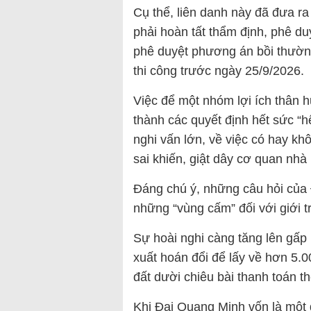
Cụ thể, liên danh này đã đưa ra
phải hoàn tất thẩm định, phê d
phê duyệt phương án bồi thường
thi công trước ngày 25/9/2026.
Việc để một nhóm lợi ích thân h
thành các quyết định hết sức “h
nghi vấn lớn, về việc có hay kh
sai khiến, giật dây cơ quan nhà
Đáng chú ý, những câu hỏi củ
những “vùng cấm” đối với giới t
Sự hoài nghi càng tăng lên gấp 
xuất hoán đổi để lấy về hơn 5.
đất dười chiêu bài thanh toán t
Khi Đại Quang Minh vốn là một d