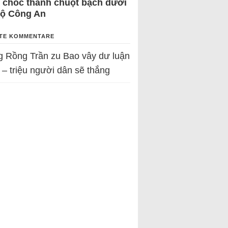
 chốc thành chuột bạch dưới
Bộ Công An
TE KOMMENTARE
g Rồng Trần
zu
Bao vây dư luận
 – triệu người dân sẽ thắng