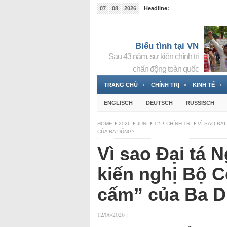
07
08
2026
Headline:
Tin bà Nguyễn Thị Thanh Nhàn đang ẩn náu tại Đức
Biểu tình tại VN
Sau 43 năm, sự kiện chính trị
chấn động toàn quốc
TRANG CHỦ
CHÍNH TRỊ
KINH TẾ
ENGLISCH
DEUTSCH
RUSSISCH
HOME
2026
JUNI
12
CHÍNH TRỊ
VÌ SAO ĐẠ
CỦA BA DŨNG?
Vì sao Đại tá
kiến nghị Bộ C
cấm” của Ba 
12/06/2026
|