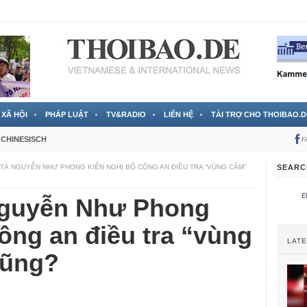
 đã được chính thức xác nhận
3 Jahren ago
XÃ HỘI
PHÁP LUẬT
TV&RADIO
LIÊN HỆ
TÀI TRỢ CHO THOIBAO.D
CHINESISCH
F
I TÁ NGUYỄN NHƯ PHONG KIẾN NGHỊ BỘ CÔNG AN ĐIỀU TRA “VÙNG CẤM”
SEARC
 Nguyễn Như Phong
ông an điều tra “vùng
LAT
Dũng?