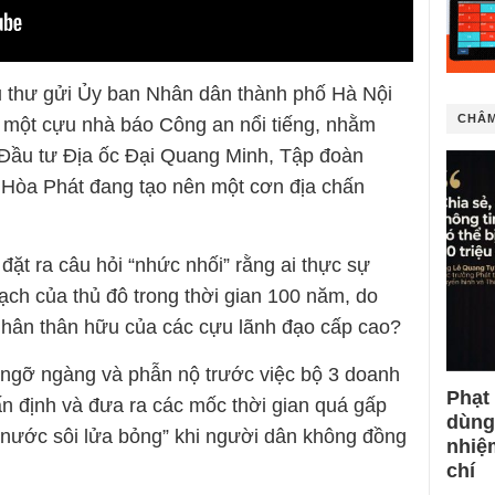
ậu thư gửi Ủy ban Nhân dân thành phố Hà Nội
CHÂM
– một cựu nhà báo Công an nổi tiếng, nhằm
 Đầu tư Địa ốc Đại Quang Minh, Tập đoàn
Hòa Phát đang tạo nên một cơn địa chấn
đặt ra câu hỏi “nhức nhối” rằng ai thực sự
oạch của thủ đô trong thời gian 100 năm, do
nhân thân hữu của các cựu lãnh đạo cấp cao?
 ngỡ ngàng và phẫn nộ trước việc bộ 3 doanh
Phạt
n định và đưa ra các mốc thời gian quá gấp
dùng
 “nước sôi lửa bỏng” khi người dân không đồng
nhiệ
chí