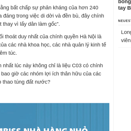
bỗng
 bằng bất chấp sự phản kháng của hơn 240
tay 
 đáng trong việc di dời và đền bù, đây chính
NEUES
ớt thay vì lấy dân làm gốc”.
Lon
 thoát duy nhất của chính quyền Hà Nội là
viên
 của các nhà khoa học, các nhà quản lý kinh tế
iêm túc.
 nhất lúc này không chỉ là liệu C03 có chính
 bao giờ các nhóm lợi ích thân hữu của các
ò thao túng đất nước?