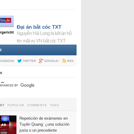
Đại án bắt cóc TXT
Nguyễn Hải Long bị kết án hỗ
trợ mật vụ VN bắt cóc TXT
E
ACEBOOK
TWITTER
GOOGLE+
RSS
H
EST
POPULAR
COMMENTS
TAGS
Repetición de exámenes en
Tuyên Quang: ¿una solución
justa o un precedente