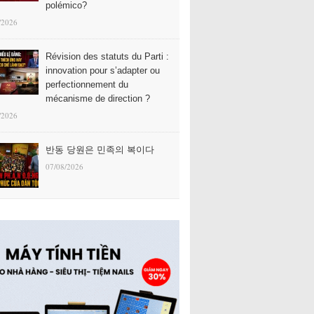
polémico?
/2026
Révision des statuts du Parti :
innovation pour s’adapter ou
perfectionnement du
mécanisme de direction ?
/2026
반동 당원은 민족의 복이다
07/08/2026