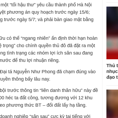
 một “tối hậu thư” yêu cầu thành phố Hà Nội
uyệt phương án quy hoạch trước ngày 15/6;
 trước ngày 5/7; và phải bàn giao mặt bằng
ữu có thể “ngang nhiên” ấn định thời hạn hoàn
ệ trọng” cho chính quyền thủ đô đã đặt ra một
ông tình trạng các nhóm lợi ích sân sau đang
 nước để thu lợi nhuận riêng.
Thủ 
nhục 
a Đại tá Nguyễn Như Phong đã chạm đúng vào
đạo 
ruyền thông bấy lâu nay.
bội trước thông tin “liên danh thân hữu” này đề
000 héc ta đất công, tương đương với 12 khu
heo phương thức BT – đổi đất lấy hạ tầng.
oanh nghiệp “sân sau” cực kỳ tai tiếng với