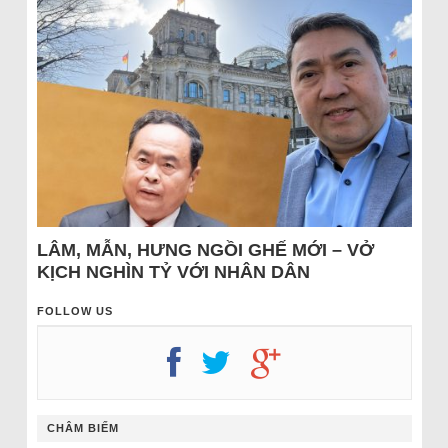
LÂM, MẪN, HƯNG NGỒI GHẾ MỚI – VỞ
KỊCH NGHÌN TỶ VỚI NHÂN DÂN
FOLLOW US
CHÂM BIẾM