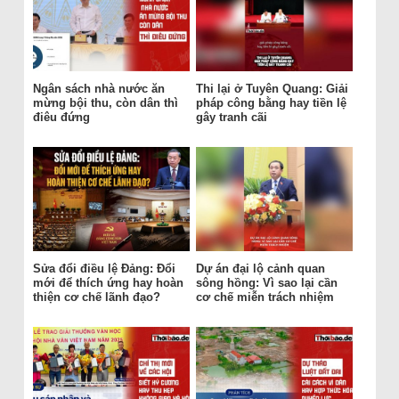
Ngân sách nhà nước ăn
Thi lại ở Tuyên Quang: Giải
mừng bội thu, còn dân thì
pháp công bằng hay tiền lệ
điêu đứng
gây tranh cãi
Sửa đổi điều lệ Đảng: Đổi
Dự án đại lộ cảnh quan
mới để thích ứng hay hoàn
sông hồng: Vì sao lại cần
thiện cơ chế lãnh đạo?
cơ chế miễn trách nhiệm