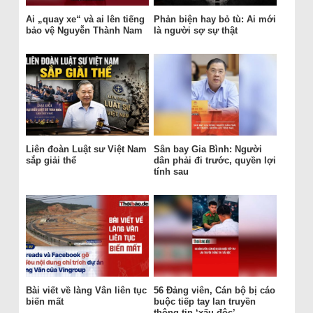
Ai „quay xe“ và ai lên tiếng
Phản biện hay bỏ tù: Ai mới
bảo vệ Nguyễn Thành Nam
là người sợ sự thật
Liên đoàn Luật sư Việt Nam
Sân bay Gia Bình: Người
sắp giải thể
dân phải đi trước, quyền lợi
tính sau
Bài viết về làng Vân liên tục
56 Đảng viên, Cán bộ bị cáo
biến mất
buộc tiếp tay lan truyền
thông tin ‘xấu độc’