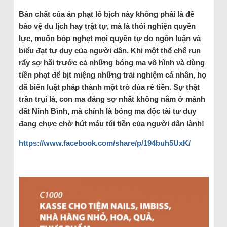
Bản chất của án phạt lố bịch này không phải là để
bảo vệ du lịch hay trật tự, mà là thói nghiện quyền
lực, muốn bóp nghẹt mọi quyền tự do ngôn luận và
biểu đạt tư duy của người dân. Khi một thể chế run
rẩy sợ hãi trước cả những bóng ma vô hình và dùng
tiền phạt để bịt miệng những trải nghiệm cá nhân, họ
đã biến luật pháp thành một trò đùa rẻ tiền. Sự thật
trần trụi là, con ma đáng sợ nhất không nằm ở mảnh
đất Ninh Bình, mà chính là bóng ma độc tài tư duy
đang chực chờ hút máu túi tiền của người dân lành!
https://www.facebook.com/share/p/194buh5UxK/