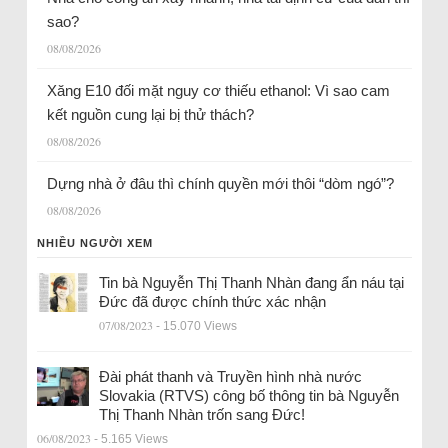
sao?
08/08/2026
Xăng E10 đối mặt nguy cơ thiếu ethanol: Vì sao cam
kết nguồn cung lại bị thử thách?
08/08/2026
Dựng nhà ở đâu thì chính quyền mới thôi “dòm ngó”?
08/08/2026
NHIỀU NGƯỜI XEM
Tin bà Nguyễn Thị Thanh Nhàn đang ẩn náu tại
Đức đã được chính thức xác nhận
07/08/2023
- 15.070 Views
Đài phát thanh và Truyền hình nhà nước
Slovakia (RTVS) công bố thông tin bà Nguyễn
Thị Thanh Nhàn trốn sang Đức!
06/08/2023
- 5.165 Views