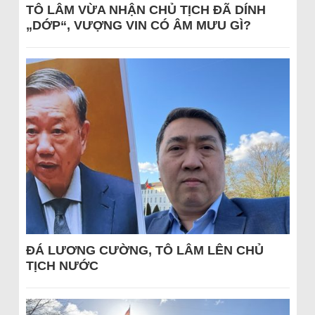
TÔ LÂM VỪA NHẬN CHỦ TỊCH ĐÃ DÍNH
„DỚP“, VƯỢNG VIN CÓ ÂM MƯU GÌ?
ĐÁ LƯƠNG CƯỜNG, TÔ LÂM LÊN CHỦ
TỊCH NƯỚC