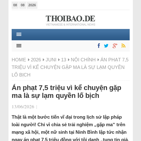
08
08
2026
HOME
2026
JUNI
13
NỘI CHÍNH
ÁN PHẠT 7,5
TRIỆU VÌ KỂ CHUYỆN GẶP MA LÀ SỰ LẠM QUYỀN
LỐ BỊCH
Án phạt 7,5 triệu vì kể chuyện gặp
ma là sự lạm quyền lố bịch
13/06/2026
|
Thật là một bước tiến vĩ đại trong lịch sử lập pháp
loài người! Chỉ vì chia sẻ trải nghiệm „gặp ma“ trên
mạng xã hội, một nữ sinh tại Ninh Bình lập tức nhận
ngay án phạt 7,5 triệu đồng với tội danh „tung tin giả,