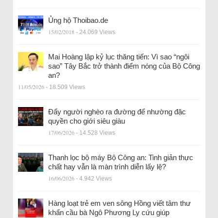
Ủng hộ Thoibao.de
15/02/2018
- 24.069 Views
Mai Hoàng lập kỷ lục thăng tiến: Vì sao “ngôi
sao” Tây Bắc trở thành điểm nóng của Bộ Công
an?
11/05/2026
- 18.509 Views
Đẩy người nghèo ra đường để nhường đặc
quyền cho giới siêu giàu
17/06/2026
- 14.528 Views
Thanh lọc bộ máy Bộ Công an: Tinh giản thực
chất hay vẫn là màn trình diễn lấy lệ?
16/06/2026
- 4.942 Views
Hàng loạt trẻ em ven sông Hồng viết tâm thư
khẩn cầu bà Ngô Phương Ly cứu giúp