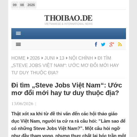
09
08
2026
HOME
2026
JUNI
13
NỘI CHÍNH
ĐI TÌM
„STEVE JOBS VIỆT NAM“: ƯỚC MƠ ĐỔI MỚI HAY
TƯ DUY THUỘC ĐỊA?
Đi tìm „Steve Jobs Việt Nam“: Ước
mơ đổi mới hay tư duy thuộc địa?
13/06/2026
|
Thật xót xa khi từ đề thi văn đến các hội thảo giáo
dục Việt Nam, người ta cứ ra rả câu hỏi: “Làm sao để
có những Steve Jobs Việt Nam?”. Một câu hỏi ngỡ
như đầy tham vọng, nhưng thực chất lại bóc trần một