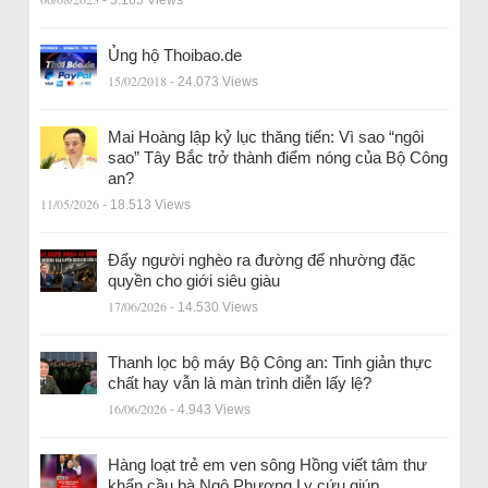
Ủng hộ Thoibao.de
15/02/2018
- 24.073 Views
Mai Hoàng lập kỷ lục thăng tiến: Vì sao “ngôi
sao” Tây Bắc trở thành điểm nóng của Bộ Công
an?
11/05/2026
- 18.513 Views
Đẩy người nghèo ra đường để nhường đặc
quyền cho giới siêu giàu
17/06/2026
- 14.530 Views
Thanh lọc bộ máy Bộ Công an: Tinh giản thực
chất hay vẫn là màn trình diễn lấy lệ?
16/06/2026
- 4.943 Views
Hàng loạt trẻ em ven sông Hồng viết tâm thư
khẩn cầu bà Ngô Phương Ly cứu giúp