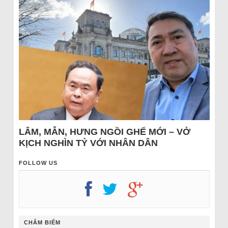
LÂM, MẪN, HƯNG NGỒI GHẾ MỚI – VỞ
KỊCH NGHÌN TỶ VỚI NHÂN DÂN
FOLLOW US
CHÂM BIẾM