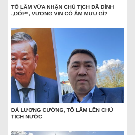
TÔ LÂM VỪA NHẬN CHỦ TỊCH ĐÃ DÍNH
„DỚP“, VƯỢNG VIN CÓ ÂM MƯU GÌ?
ĐÁ LƯƠNG CƯỜNG, TÔ LÂM LÊN CHỦ
TỊCH NƯỚC