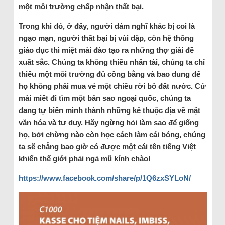
một môi trường chấp nhận thất bại.
Trong khi đó, ở đây, người dám nghĩ khác bị coi là
ngạo mạn, người thất bại bị vùi dập, còn hệ thống
giáo dục thì miệt mài đào tạo ra những thợ giải đề
xuất sắc. Chúng ta không thiếu nhân tài, chúng ta chỉ
thiếu một môi trường đủ công bằng và bao dung để
họ không phải mua vé một chiều rời bỏ đất nước. Cứ
mải miết đi tìm một bản sao ngoại quốc, chúng ta
đang tự biến mình thành những kẻ thuộc địa về mặt
văn hóa và tư duy. Hãy ngừng hỏi làm sao để giống
họ, bởi chừng nào còn học cách làm cái bóng, chúng
ta sẽ chẳng bao giờ có được một cái tên tiếng Việt
khiến thế giới phải ngả mũ kính chào!
https://www.facebook.com/share/p/1Q6zxSYLoN/