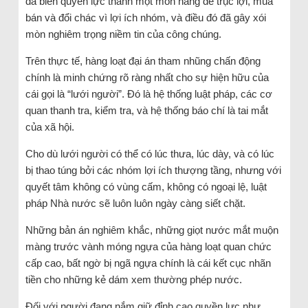
đã biến quyền lực thành một món hàng để trục lợi, mua
bán và đổi chác vì lợi ích nhóm, và điều đó đã gây xói
mòn nghiêm trọng niềm tin của công chúng.
Trên thực tế, hàng loạt đại án tham nhũng chấn động
chính là minh chứng rõ ràng nhất cho sự hiện hữu của
cái gọi là “lưới người”. Đó là hệ thống luật pháp, các cơ
quan thanh tra, kiểm tra, và hệ thống báo chí là tai mắt
của xã hội.
Cho dù lưới người có thể có lúc thưa, lúc dày, và có lúc
bị thao túng bởi các nhóm lợi ích thượng tầng, nhưng với
quyết tâm không có vùng cấm, không có ngoại lệ, luật
pháp Nhà nước sẽ luôn luôn ngày càng siết chặt.
Những bản án nghiêm khắc, những giọt nước mắt muộn
màng trước vành móng ngựa của hàng loạt quan chức
cấp cao, bất ngờ bị ngã ngựa chính là cái kết cục nhãn
tiền cho những kẻ dám xem thường phép nước.
Đối với người đang nắm giữ đỉnh cao quyền lực như