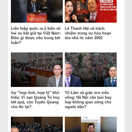
Liên hiệp quốc ra ý kiến về
Lê Thanh Hải và trách
hai vụ bắt giữ tại Việt Nam:
nhiệm trong vụ hỏa hoạn
Điều gì được nêu trong kết
tòa nhà itc năm 2002
luận?
Sự “hợp tình, hợp lý” khó
Tô Lâm và giấc mơ viển
hiểu: Vì sao Quảng Trị hủy
vông: Hà Nội cần taxi bay
kết quả, còn Tuyên Quang
hay không gian sống cho
cho thi lại?
người dân?