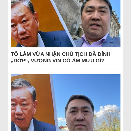
TÔ LÂM VỪA NHẬN CHỦ TỊCH ĐÃ DÍNH
„DỚP“, VƯỢNG VIN CÓ ÂM MƯU GÌ?