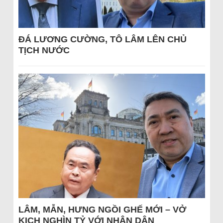
ĐÁ LƯƠNG CƯỜNG, TÔ LÂM LÊN CHỦ
TỊCH NƯỚC
LÂM, MẪN, HƯNG NGỒI GHẾ MỚI – VỞ
KỊCH NGHÌN TỶ VỚI NHÂN DÂN