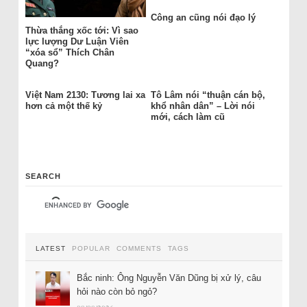
Công an cũng nói đạo lý
Thừa thắng xốc tới: Vì sao
lực lượng Dư Luận Viên
“xóa sổ” Thích Chân
Quang?
Việt Nam 2130: Tương lai xa
Tô Lâm nói “thuận cán bộ,
hơn cả một thế kỷ
khổ nhân dân” – Lời nói
mới, cách làm cũ
SEARCH
LATEST
POPULAR
COMMENTS
TAGS
Bắc ninh: Ông Nguyễn Văn Dũng bị xử lý, câu
hỏi nào còn bỏ ngỏ?