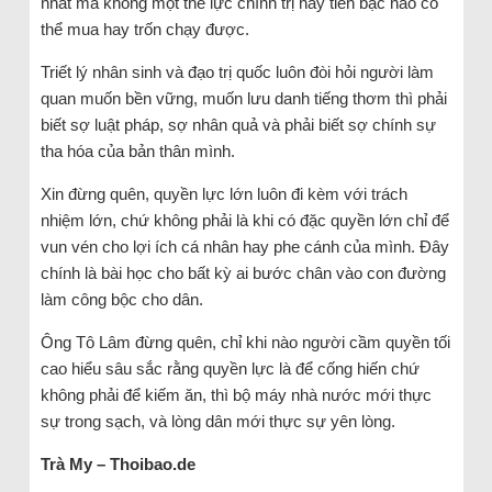
nhất mà không một thế lực chính trị hay tiền bạc nào có
thể mua hay trốn chạy được.
Triết lý nhân sinh và đạo trị quốc luôn đòi hỏi người làm
quan muốn bền vững, muốn lưu danh tiếng thơm thì phải
biết sợ luật pháp, sợ nhân quả và phải biết sợ chính sự
tha hóa của bản thân mình.
Xin đừng quên, quyền lực lớn luôn đi kèm với trách
nhiệm lớn, chứ không phải là khi có đặc quyền lớn chỉ để
vun vén cho lợi ích cá nhân hay phe cánh của mình. Đây
chính là bài học cho bất kỳ ai bước chân vào con đường
làm công bộc cho dân.
Ông Tô Lâm đừng quên, chỉ khi nào người cầm quyền tối
cao hiểu sâu sắc rằng quyền lực là để cống hiến chứ
không phải để kiếm ăn, thì bộ máy nhà nước mới thực
sự trong sạch, và lòng dân mới thực sự yên lòng.
Trà My – Thoibao.de