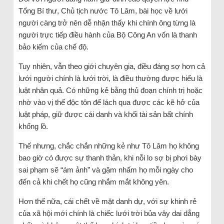
Tổng Bí thư, Chủ tịch nước Tô Lâm, bài học về lưới
người càng trở nên dễ nhận thấy khi chính ông từng là
người trực tiếp điều hành của Bộ Công An vốn là thanh
bảo kiếm của chế độ.
Tuy nhiên, vẫn theo giới chuyên gia, điều đáng sợ hơn cả
lưới người chính là lưới trời, là điều thường được hiểu là
luật nhân quả. Có những kẻ bằng thủ đoạn chính trị hoặc
nhờ vào vị thế độc tôn để lách qua được các kẽ hở của
luật pháp, giữ được cái danh và khối tài sản bất chính
khổng lồ.
Thế nhưng, chắc chắn những kẻ như Tô Lâm họ không
bao giờ có được sự thanh thản, khi nỗi lo sợ bị phơi bày
sai phạm sẽ “ám ảnh” và gặm nhấm họ mỗi ngày cho
đến cả khi chết họ cũng nhắm mắt không yên.
Hơn thế nữa, cái chết về mặt danh dự, với sự khinh rẻ
của xã hội mới chính là chiếc lưới trời bủa vây dai dẳng