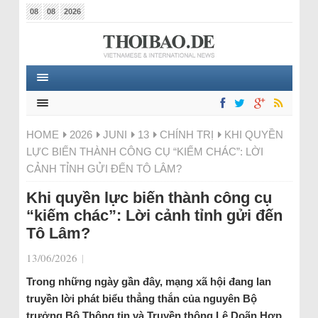
08
08
2026
HOME
2026
JUNI
13
CHÍNH TRỊ
KHI QUYỀN
LỰC BIẾN THÀNH CÔNG CỤ “KIẾM CHÁC”: LỜI
CẢNH TỈNH GỬI ĐẾN TÔ LÂM?
Khi quyền lực biến thành công cụ
“kiếm chác”: Lời cảnh tỉnh gửi đến
Tô Lâm?
13/06/2026
|
Trong những ngày gần đây, mạng xã hội đang lan
truyền lời phát biểu thẳng thắn của nguyên Bộ
trưởng Bộ Thông tin và Truyền thông Lê Doãn Hợp,