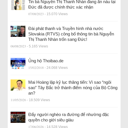
Tin bà Nguyễn Thị Thanh Nhàn đang ẩn náu tại
Đức đã được chính thức xác nhận
07/08/2023
- 15.070 Views
Đài phát thanh và Truyền hình nhà nước
Slovakia (RTVS) công bố thông tin bà Nguyễn
Thị Thanh Nhàn trốn sang Đức!
06/08/2023
- 5.165 Views
Ủng hộ Thoibao.de
15/02/2018
- 24.068 Views
Mai Hoàng lập kỷ lục thăng tiến: Vì sao “ngôi
sao” Tây Bắc trở thành điểm nóng của Bộ Công
an?
11/05/2026
- 18.509 Views
Đẩy người nghèo ra đường để nhường đặc
quyền cho giới siêu giàu
17/06/2026
- 14.528 Views