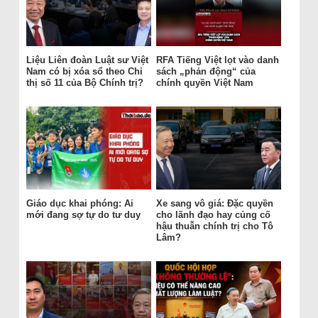
Liệu Liên đoàn Luật sư Việt
RFA Tiếng Việt lọt vào danh
Nam có bị xóa sổ theo Chỉ
sách „phản động“ của
thị số 11 của Bộ Chính trị?
chính quyền Việt Nam
Giáo dục khai phóng: Ai
Xe sang vô giá: Đặc quyền
mới đang sợ tự do tư duy
cho lãnh đạo hay củng cố
hậu thuẫn chính trị cho Tô
Lâm?