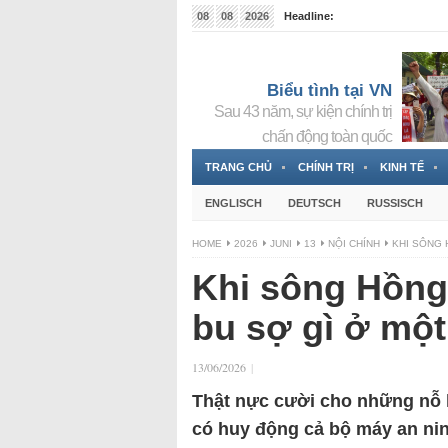
08
08
2026
Headline:
Tin bà Nguyễn Thị Thanh Nhàn đang ẩn náu tại Đức
Biểu tình tại VN
Sau 43 năm, sự kiện chính trị
chấn động toàn quốc
TRANG CHỦ
CHÍNH TRỊ
KINH TẾ
ENGLISCH
DEUTSCH
RUSSISCH
HOME
2026
JUNI
13
NỘI CHÍNH
KHI SÔNG 
Khi sông Hồng
bu sợ gì ở một
13/06/2026
|
Thật nực cười cho những nỗ 
có huy động cả bộ máy an nin