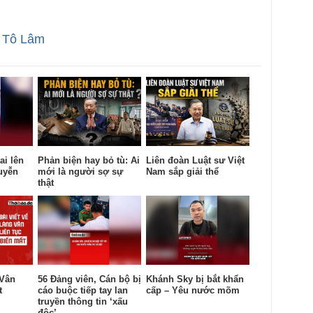
,
Tô Lâm
ai lên
Phản biện hay bỏ tù: Ai
Liên đoàn Luật sư Việt
uyễn
mới là người sợ sự
Nam sắp giải thể
thật
 Vân
56 Đảng viên, Cán bộ bị
Khánh Sky bị bắt khẩn
t
cáo buộc tiếp tay lan
cấp – Yêu nước mõm
truyền thông tin ‘xấu
độc’