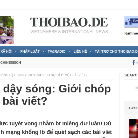
 đã được chính thức xác nhận
3 Jahren ago
XÃ HỘI
PHÁP LUẬT
TV&RADIO
LIÊN HỆ
TÀI TRỢ CHO THOIBAO.D
CHINESISCH
F
HỒNG DẬY SÓNG: GIỚI CHÓP BU SỢ GÌ Ở MỘT BÀI VIẾT?
SEARC
 dậy sóng: Giới chóp
 bài viết?
LAT
lực tuyệt vọng nhằm bt miệng dư luận! Dù
h mạng khổng lồ để quét sạch các bài viết