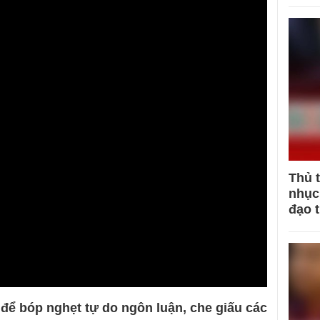
Thủ 
nhục 
đạo 
để bóp nghẹt tự do ngôn luận, che giấu các