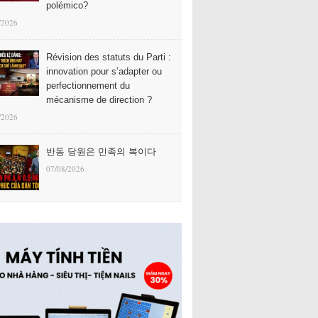
polémico?
/2026
Révision des statuts du Parti :
innovation pour s’adapter ou
perfectionnement du
mécanisme de direction ?
/2026
반동 당원은 민족의 복이다
07/08/2026