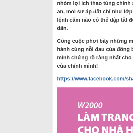
nhóm lợi ích thao túng chính 
an, mọi sự áp đặt chỉ như lớ
lệnh cấm nào có thể dập tắt 
dân.
Công cuộc phơi bày những mả
hành cùng nỗi đau của đồng 
minh chứng rõ ràng nhất cho 
của chính mình!
https://www.facebook.com/sh