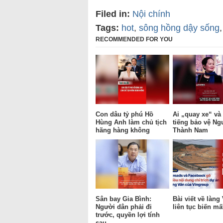
Filed in:
Nội chính
Tags:
hot
,
sông hồng dậy sống
RECOMMENDED FOR YOU
Con dâu tỷ phú Hồ
Ai „quay xe“ và 
Hùng Anh làm chủ tịch
tiếng bảo vệ Ng
hãng hàng không
Thành Nam
Sân bay Gia Bình:
Bài viết về làng
Người dân phải đi
liên tục biến mấ
trước, quyền lợi tính
sau