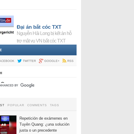
Đại án bắt cóc TXT
Nguyễn Hải Long bị kết án hỗ
trợ mật vụ VN bắt cóc TXT
E
ACEBOOK
TWITTER
GOOGLE+
RSS
H
EST
POPULAR
COMMENTS
TAGS
Repetición de exámenes en
Tuyên Quang: ¿una solución
justa o un precedente