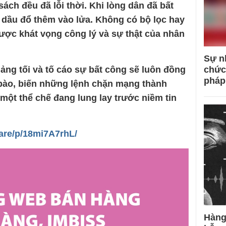
sách đều đã lỗi thời. Khi lòng dân đã bất
p dầu đổ thêm vào lửa. Không có bộ lọc hay
được khát vọng công lý và sự thật của nhân
Sự n
ng tối và tố cáo sự bất công sẽ luôn đồng
chức
pháp
bào, biến những lệnh chặn mạng thành
một thể chế đang lung lay trước niềm tin
are/p/18mi7A7rhL/
Hàng