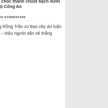
 chốc thành chuột bạch dưới
Bộ Công An
TE KOMMENTARE
g Rồng Trần
zu
Bao vây dư luận
 – triệu người dân sẽ thắng