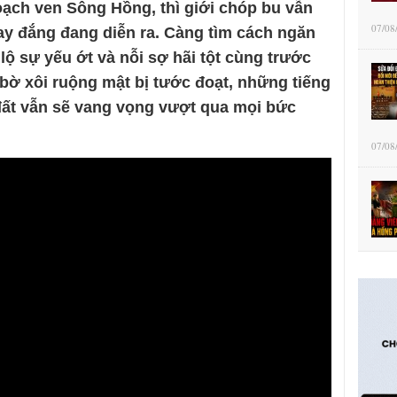
oạch ven Sông Hồng, thì giới chóp bu vẫn
07/08
ay đắng đang diễn ra. Càng tìm cách ngăn
ộ sự yếu ớt và nỗi sợ hãi tột cùng trước
bờ xôi ruộng mật bị tước đoạt, những tiếng
đất vẫn sẽ vang vọng vượt qua mọi bức
07/08