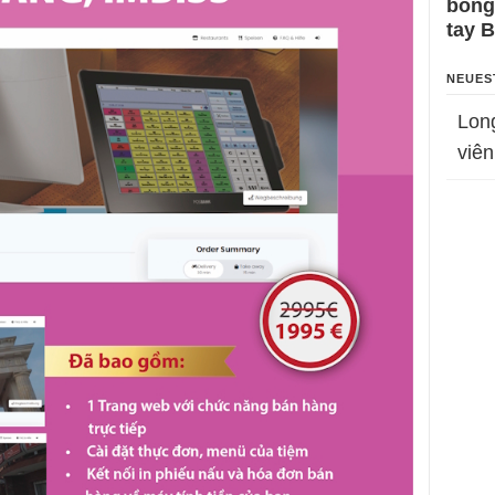
bỗng
tay 
NEUES
Lon
viên