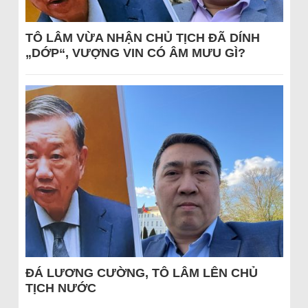
TÔ LÂM VỪA NHẬN CHỦ TỊCH ĐÃ DÍNH
„DỚP“, VƯỢNG VIN CÓ ÂM MƯU GÌ?
ĐÁ LƯƠNG CƯỜNG, TÔ LÂM LÊN CHỦ
TỊCH NƯỚC