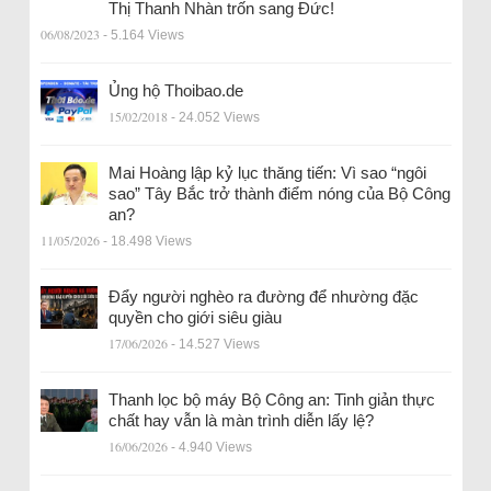
Thị Thanh Nhàn trốn sang Đức!
06/08/2023
- 5.164 Views
Ủng hộ Thoibao.de
15/02/2018
- 24.052 Views
Mai Hoàng lập kỷ lục thăng tiến: Vì sao “ngôi
sao” Tây Bắc trở thành điểm nóng của Bộ Công
an?
11/05/2026
- 18.498 Views
Đẩy người nghèo ra đường để nhường đặc
quyền cho giới siêu giàu
17/06/2026
- 14.527 Views
Thanh lọc bộ máy Bộ Công an: Tinh giản thực
chất hay vẫn là màn trình diễn lấy lệ?
16/06/2026
- 4.940 Views