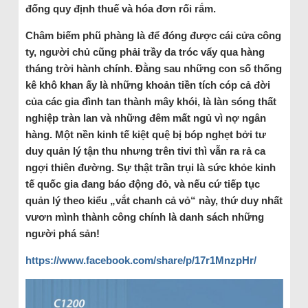
đống quy định thuế và hóa đơn rối rắm.
Châm biếm phũ phàng là để đóng được cái cửa công
ty, người chủ cũng phải trầy da tróc vẩy qua hàng
tháng trời hành chính. Đằng sau những con số thống
kê khô khan ấy là những khoản tiền tích cóp cả đời
của các gia đình tan thành mây khói, là làn sóng thất
nghiệp tràn lan và những đêm mất ngủ vì nợ ngân
hàng. Một nền kinh tế kiệt quệ bị bóp nghẹt bởi tư
duy quản lý tận thu nhưng trên tivi thì vẫn ra rả ca
ngợi thiên đường. Sự thật trần trụi là sức khỏe kinh
tế quốc gia đang báo động đỏ, và nếu cứ tiếp tục
quản lý theo kiểu „vắt chanh cả vỏ“ này, thứ duy nhất
vươn mình thành công chính là danh sách những
người phá sản!
https://www.facebook.com/share/p/17r1MnzpHr/