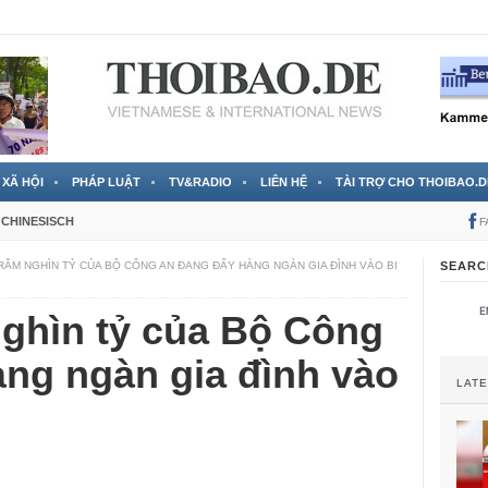
 đã được chính thức xác nhận
3 Jahren ago
XÃ HỘI
PHÁP LUẬT
TV&RADIO
LIÊN HỆ
TÀI TRỢ CHO THOIBAO.D
CHINESISCH
F
RĂM NGHÌN TỶ CỦA BỘ CÔNG AN ĐANG ĐẨY HÀNG NGÀN GIA ĐÌNH VÀO BI
SEARC
nghìn tỷ của Bộ Công
àng ngàn gia đình vào
LAT