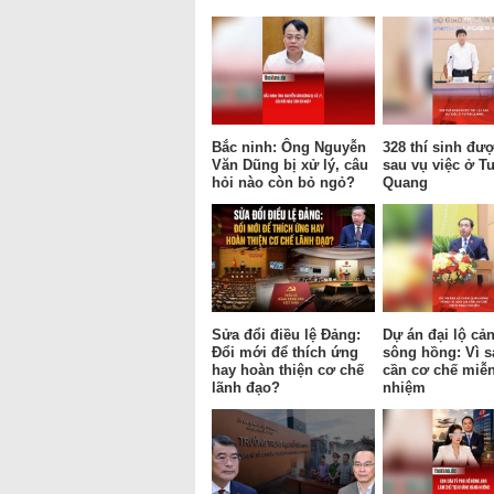
Bắc ninh: Ông Nguyễn
328 thí sinh được
Văn Dũng bị xử lý, câu
sau vụ việc ở T
hỏi nào còn bỏ ngỏ?
Quang
Sửa đổi điều lệ Đảng:
Dự án đại lộ cả
Đổi mới để thích ứng
sông hồng: Vì s
hay hoàn thiện cơ chế
cần cơ chế miễn
lãnh đạo?
nhiệm