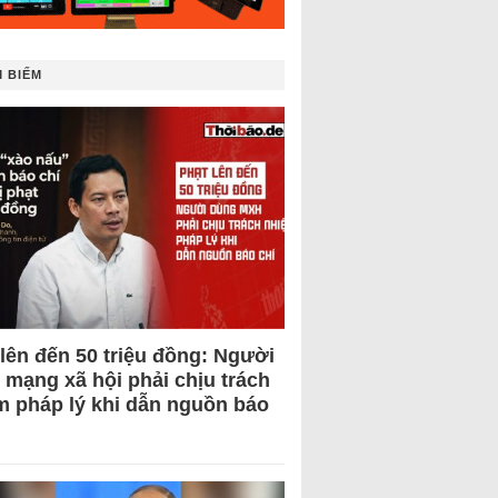
 BIẾM
 lên đến 50 triệu đồng: Người
 mạng xã hội phải chịu trách
m pháp lý khi dẫn nguồn báo