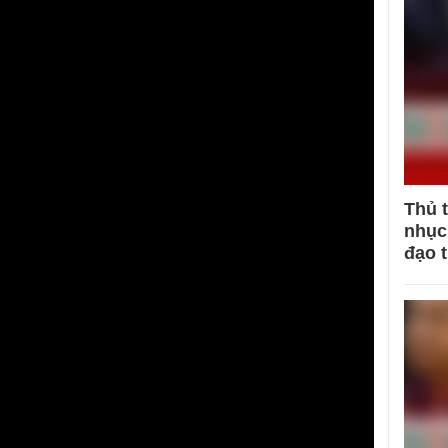
Thủ 
nhục 
đạo 