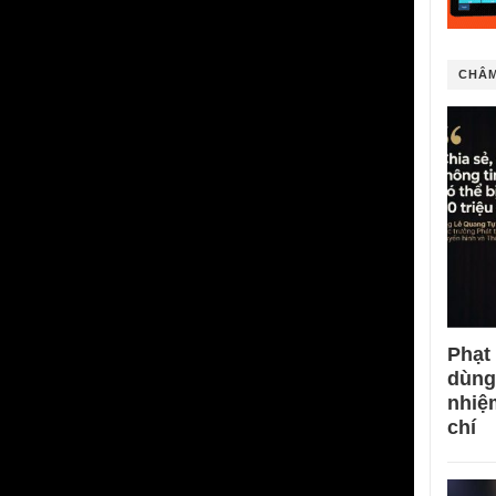
CHÂM
Phạt
dùng
nhiệ
chí