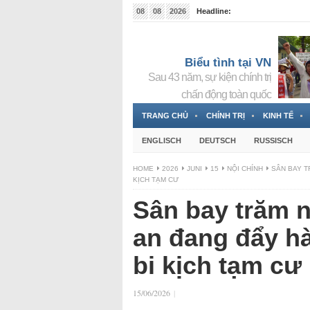
08
08
2026
Headline:
Tin bà Nguyễn Thị Thanh Nhàn đang ẩn náu tại Đức
Biểu tình tại VN
Sau 43 năm, sự kiện chính trị
chấn động toàn quốc
TRANG CHỦ
CHÍNH TRỊ
KINH TẾ
ENGLISCH
DEUTSCH
RUSSISCH
HOME
2026
JUNI
15
NỘI CHÍNH
SÂN BAY T
KỊCH TẠM CƯ
Sân bay trăm 
an đang đẩy h
bi kịch tạm cư
15/06/2026
|