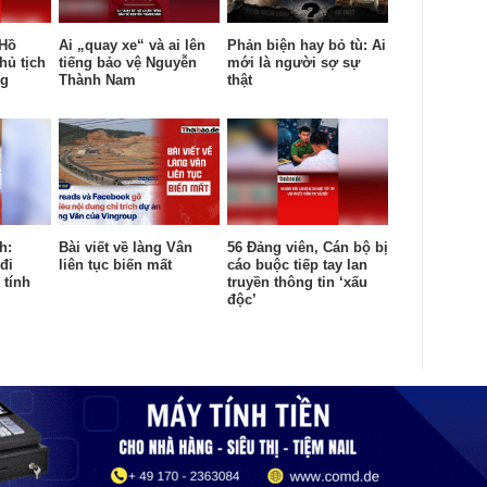
 Hồ
Ai „quay xe“ và ai lên
Phản biện hay bỏ tù: Ai
hủ tịch
tiếng bảo vệ Nguyễn
mới là người sợ sự
ng
Thành Nam
thật
h:
Bài viết về làng Vân
56 Đảng viên, Cán bộ bị
đi
liên tục biến mất
cáo buộc tiếp tay lan
 tính
truyền thông tin ‘xấu
độc’