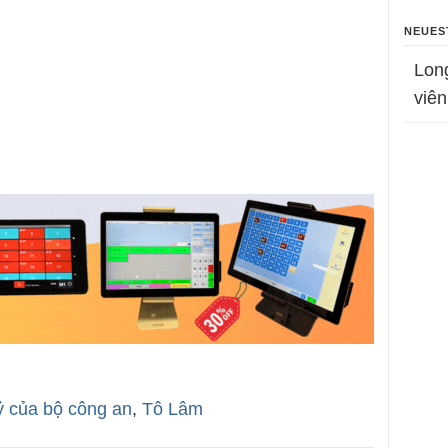
NEUES
Lon
viên
ỷ của bộ công an
,
Tô Lâm