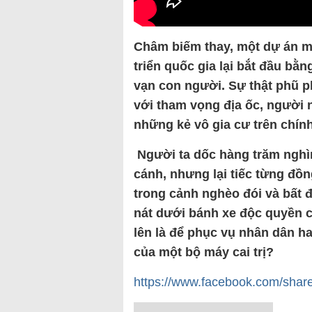
Châm biếm thay, một dự án m
triển quốc gia lại bắt đầu bằn
vạn con người. Sự thật phũ p
với tham vọng địa ốc, người 
những kẻ vô gia cư trên chính
Người ta dốc hàng trăm nghì
cánh, nhưng lại tiếc từng đ
trong cảnh nghèo đói và bất đ
nát dưới bánh xe độc quyền ch
lên là để phục vụ nhân dân ha
của một bộ máy cai trị?
https://www.facebook.com/shar