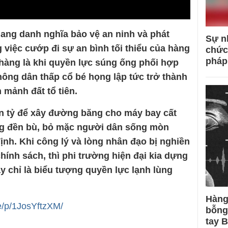
ang danh nghĩa bảo vệ an ninh và phát
Sự n
g việc cướp đi sự an bình tối thiểu của hàng
chức
pháp
hàng là khi quyền lực súng ống phối hợp
nông dân thấp cổ bé họng lập tức trở thành
 mảnh đất tổ tiên.
n tỷ để xây đường băng cho máy bay cất
ồng đền bù, bỏ mặc người dân sống mòn
ịnh. Khi công lý và lòng nhân đạo bị nghiền
ính sách, thì phi trường hiện đại kia dựng
y chỉ là biểu tượng quyền lực lạnh lùng
Hàng
e/p/1JosYftzXM/
bỗng
tay 