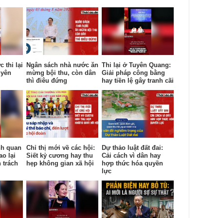
 thi lại
Ngân sách nhà nước ăn
Thi lại ở Tuyên Quang:
uyên
mừng bội thu, còn dân
Giải pháp công bằng
thì điêu đứng
hay tiền lệ gây tranh cãi
nh quan
Chỉ thị mới về các hội:
Dự thảo luật đất đai:
ao lại
Siết kỷ cương hay thu
Cải cách vì dân hay
 trách
hẹp không gian xã hội
hợp thức hóa quyền
lực