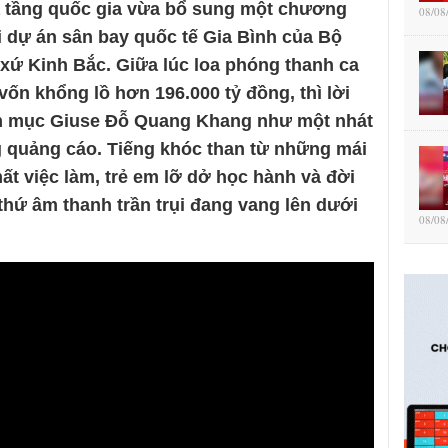
 tầng quốc gia vừa bổ sung một chương
08/08
ơi dự án sân bay quốc tế Gia Bình của Bộ
 xứ Kinh Bắc. Giữa lúc loa phóng thanh ca
 vốn khổng lồ hơn 196.000 tỷ đồng, thì lời
iám mục Giuse Đỗ Quang Khang như một nhát
 quảng cáo. Tiếng khóc than từ những mái
ất việc làm, trẻ em lỡ dở học hành và đời
 thứ âm thanh trần trụi đang vang lên dưới
08/08