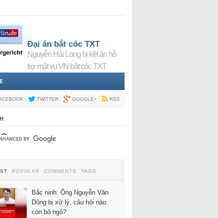
Đại án bắt cóc TXT
Nguyễn Hải Long bị kết án hỗ
trợ mật vụ VN bắt cóc TXT
E
ACEBOOK
TWITTER
GOOGLE+
RSS
H
EST
POPULAR
COMMENTS
TAGS
Bắc ninh: Ông Nguyễn Văn
Dũng bị xử lý, câu hỏi nào
còn bỏ ngỏ?