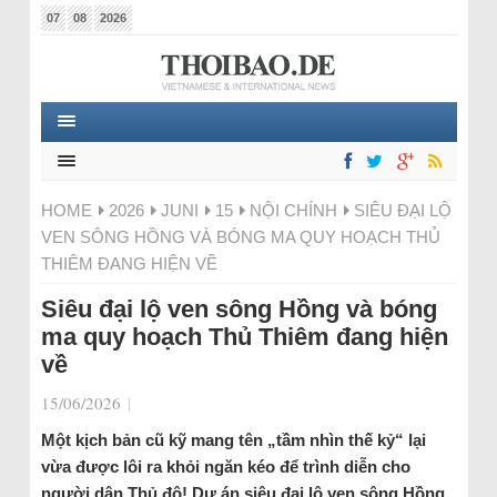
07
08
2026
HOME
2026
JUNI
15
NỘI CHÍNH
SIÊU ĐẠI LỘ
VEN SÔNG HỒNG VÀ BÓNG MA QUY HOẠCH THỦ
THIÊM ĐANG HIỆN VỀ
Siêu đại lộ ven sông Hồng và bóng
ma quy hoạch Thủ Thiêm đang hiện
về
15/06/2026
|
Một kịch bản cũ kỹ mang tên „tầm nhìn thế kỷ“ lại
vừa được lôi ra khỏi ngăn kéo để trình diễn cho
người dân Thủ đô! Dự án siêu đại lộ ven sông Hồng