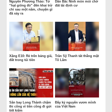
Nguyễn Phương Thảo: Từ
Dân Bắc Ninh mòn mỏi chờ
“hạt giống đỏ” đến khai trừ
đất tái định cư
chỉ sau một năm, chuyện gì
đã xảy ra
Xăng E10: Rẻ trên bảng giá,
Trần Sỹ Thanh tát thẳng mặt
đắt trong túi tiền
Tô Lâm
Sân bay Long Thành chậm
Đây kỷ nguyên vươn mình
thi công vì tiền công đi gửi
của Việt Nam
tiết kiệm