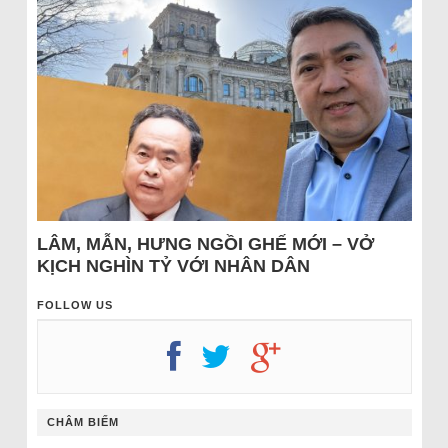
LÂM, MẪN, HƯNG NGỒI GHẾ MỚI – VỞ
KỊCH NGHÌN TỶ VỚI NHÂN DÂN
FOLLOW US
CHÂM BIẾM