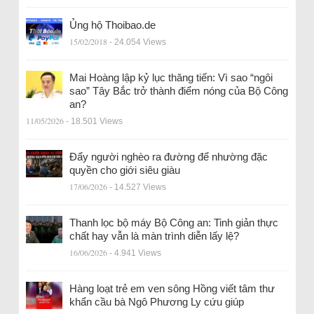
Ủng hộ Thoibao.de
15/02/2018
- 24.054 Views
Mai Hoàng lập kỷ lục thăng tiến: Vì sao “ngôi
sao” Tây Bắc trở thành điểm nóng của Bộ Công
an?
11/05/2026
- 18.501 Views
Đẩy người nghèo ra đường để nhường đặc
quyền cho giới siêu giàu
17/06/2026
- 14.527 Views
Thanh lọc bộ máy Bộ Công an: Tinh giản thực
chất hay vẫn là màn trình diễn lấy lệ?
16/06/2026
- 4.941 Views
Hàng loạt trẻ em ven sông Hồng viết tâm thư
khẩn cầu bà Ngô Phương Ly cứu giúp