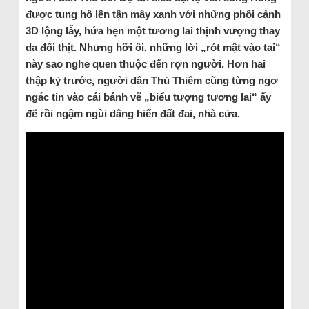
được tung hô lên tận mây xanh với những phối cảnh
3D lộng lẫy, hứa hẹn một tương lai thịnh vượng thay
da đổi thịt. Nhưng hỡi ôi, những lời „rót mật vào tai“
này sao nghe quen thuộc đến rợn người. Hơn hai
thập kỷ trước, người dân Thủ Thiêm cũng từng ngơ
ngác tin vào cái bánh vẽ „biểu tượng tương lai“ ấy
để rồi ngậm ngùi dâng hiến đất đai, nhà cửa.