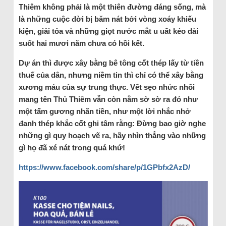
Thiêm không phải là một thiên đường đáng sống, mà
là những cuộc đời bị băm nát bởi vòng xoáy khiếu
kiện, giải tỏa và những giọt nước mắt u uất kéo dài
suốt hai mươi năm chưa có hồi kết.
Dự án thì được xây bằng bê tông cốt thép lấy từ tiền
thuế của dân, nhưng niềm tin thì chỉ có thể xây bằng
xương máu của sự trung thực. Vết sẹo nhức nhối
mang tên Thủ Thiêm vẫn còn nằm sờ sờ ra đó như
một tấm gương nhãn tiền, như một lời nhắc nhở
đanh thép khắc cốt ghi tâm rằng: Đừng bao giờ nghe
những gì quy hoạch vẽ ra, hãy nhìn thẳng vào những
gì họ đã xé nát trong quá khứ!
https://www.facebook.com/share/p/1GPbfx2AzD/