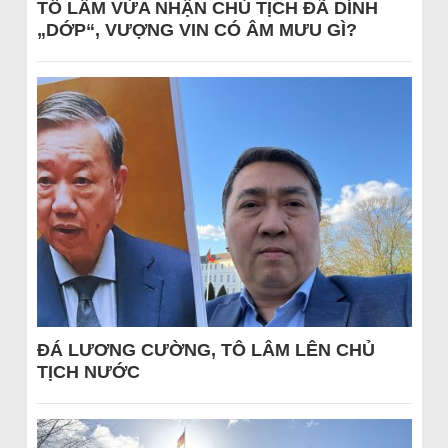
TÔ LÂM VỪA NHẬN CHỦ TỊCH ĐÃ DÍNH
„DỚP“, VƯỢNG VIN CÓ ÂM MƯU GÌ?
ĐÁ LƯƠNG CƯỜNG, TÔ LÂM LÊN CHỦ
TỊCH NƯỚC