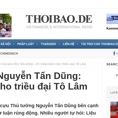
RTVS) công bố thông tin bà Nguyễn Thị Thanh Nhàn trốn sang
XÃ HỘI
PHÁP LUẬT
TV&RADIO
LIÊN HỆ
TÀI TRỢ CHO THOIBAO.D
CHINESISCH
F
I CỦA NGUYỄN TẤN DŨNG: LỜI CẢNH BÁO CHO TRIỀU ĐẠI TÔ LÂM
SEARC
 Nguyễn Tấn Dũng:
ho triều đại Tô Lâm
LAT
ủa cựu Thủ tướng Nguyễn Tấn Dũng bên cạnh
ư luận rúng động. Nhiều người tự hỏi: Liệu