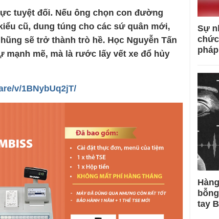
ực tuyệt đối. Nếu ông chọn con đường
kiểu cũ, dung túng cho các sứ quân mới,
Sự n
chức
hũng sẽ trở thành trò hề. Học Nguyễn Tấn
pháp
ự mạnh mẽ, mà là rước lấy vết xe đổ hủy
are/v/1BNybUq2jT/
Hàng
bỗng
tay 