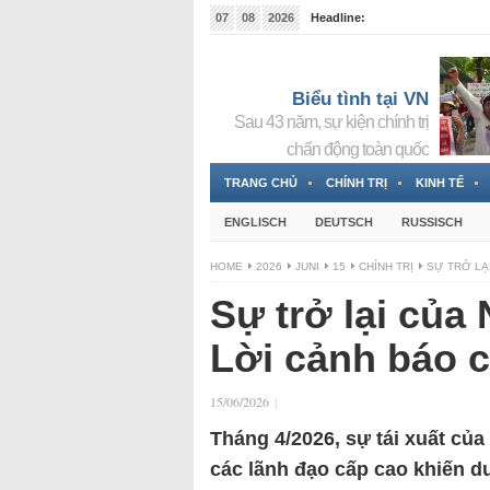
07
08
2026
Headline:
Đài phát thanh và Truyền hình nhà nước Slovakia (
Đức!
3 Jahren ago
Biểu tình tại VN
Sau 43 năm, sự kiện chính trị
chấn động toàn quốc
TRANG CHỦ
CHÍNH TRỊ
KINH TẾ
ENGLISCH
DEUTSCH
RUSSISCH
HOME
2026
JUNI
15
CHÍNH TRỊ
SỰ TRỞ LẠ
Sự trở lại của
Lời cảnh báo c
15/06/2026
|
Tháng 4/2026, sự tái xuất c
các lãnh đạo cấp cao khiến d