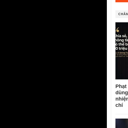
CHÂM
Phạt
dùng
nhiệ
chí