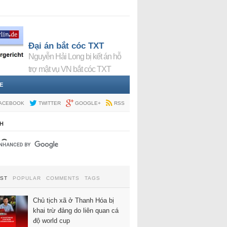
Đại án bắt cóc TXT
Nguyễn Hải Long bị kết án hỗ
trợ mật vụ VN bắt cóc TXT
E
ACEBOOK
TWITTER
GOOGLE+
RSS
H
EST
POPULAR
COMMENTS
TAGS
Chủ tịch xã ở Thanh Hóa bị
khai trừ đảng do liên quan cá
độ world cup