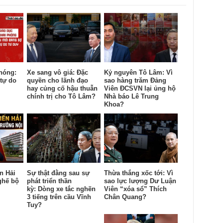
hóng:
Xe sang vô giá: Đặc
Kỷ nguyên Tô Lâm: Vì
tự do
quyền cho lãnh đạo
sao hàng trăm Đảng
hay củng cố hậu thuẫn
Viên ĐCSVN lại ủng hộ
chính trị cho Tô Lâm?
Nhà báo Lê Trung
Khoa?
n Hải
Sự thật đằng sau sự
Thừa thắng xốc tới: Vì
ghế bộ
phát triển thần
sao lực lượng Dư Luận
kỳ: Dòng xe tắc nghẽn
Viên “xóa sổ” Thích
3 tiếng trên cầu Vĩnh
Chân Quang?
Tuy?