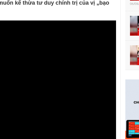
uốn kế thừa tư duy chính trị của vị „bạo
06/08