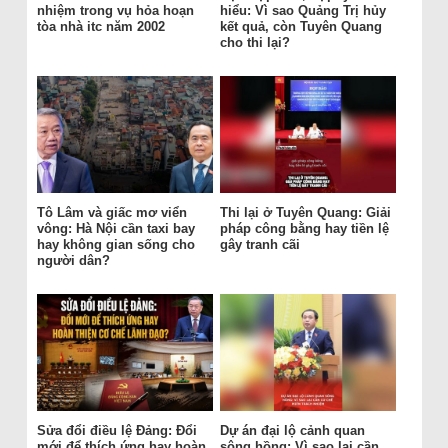
nhiệm trong vụ hỏa hoạn
hiểu: Vì sao Quảng Trị hủy
tòa nhà itc năm 2002
kết quả, còn Tuyên Quang
cho thi lại?
Tô Lâm và giấc mơ viển
Thi lại ở Tuyên Quang: Giải
vông: Hà Nội cần taxi bay
pháp công bằng hay tiền lệ
hay không gian sống cho
gây tranh cãi
người dân?
Sửa đổi điều lệ Đảng: Đổi
Dự án đại lộ cảnh quan
mới để thích ứng hay hoàn
sông hồng: Vì sao lại cần