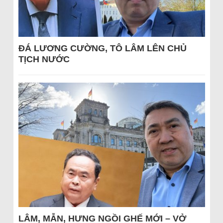
ĐÁ LƯƠNG CƯỜNG, TÔ LÂM LÊN CHỦ
TỊCH NƯỚC
LÂM, MẪN, HƯNG NGỒI GHẾ MỚI – VỞ