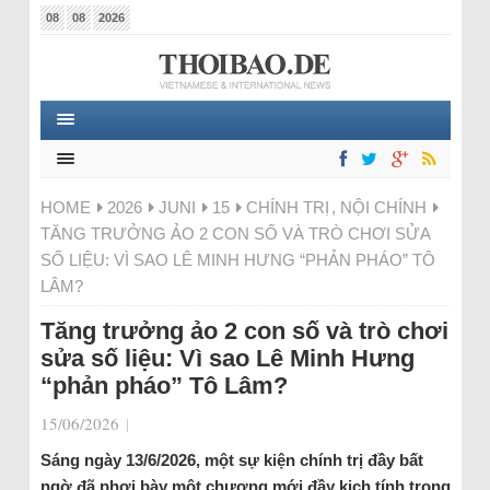
08
08
2026
HOME
2026
JUNI
15
CHÍNH TRỊ
,
NỘI CHÍNH
TĂNG TRƯỞNG ẢO 2 CON SỐ VÀ TRÒ CHƠI SỬA
SỐ LIỆU: VÌ SAO LÊ MINH HƯNG “PHẢN PHÁO” TÔ
LÂM?
Tăng trưởng ảo 2 con số và trò chơi
sửa số liệu: Vì sao Lê Minh Hưng
“phản pháo” Tô Lâm?
15/06/2026
|
Sáng ngày 13/6/2026, một sự kiện chính trị đầy bất
ngờ đã phơi bày một chương mới đầy kịch tính trong