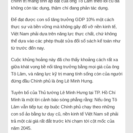
chính trị mang tính áp đặt của ông Tô Lâm theo lối cũ đã
không còn tác dụng, thậm chí đang phản tác dụng.
Để đạt được con số tăng trưởng GDP 10% một cách
thực sự và bền vững mà không gây đổ vỡ nền kinh tế,
Việt Nam phải dựa trên năng lực thực chất, chứ không
thể dựa vào các phép thuật sửa đổi sổ sách kế toán như
từ trước đến nay.
Cuộc khủng hoảng này đã cho thấy khoảng cách rất xa
giữa khát vọng bề nổi tăng trưởng bằng mọi giá của ông
Tô Lâm, và năng lực kỹ trị mang tính sống còn của người
đứng đầu Chính phủ là ông Lê Minh Hưng.
Tuyên bố của Thủ tướng Lê Minh Hưng tại TP. Hồ Chí
Minh là một lời cảnh báo sòng phẳng rằng: Nếu ông Tô
Lâm vẫn tiếp tục ép buộc Chính phủ chạy theo những
con số ảo bằng tư duy cũ, nền kinh tế Việt Nam sẽ phải
trả một cái giá rất đắt trước khi chạm tới cột mốc của
năm 2045.