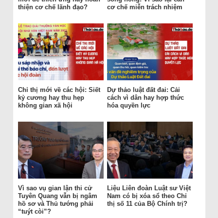
thiện cơ chế lãnh đạo?
cơ chế miễn trách nhiệm
Chỉ thị mới về các hội: Siết
Dự thảo luật đất đai: Cải
kỷ cương hay thu hẹp
cách vì dân hay hợp thức
không gian xã hội
hóa quyền lực
Vì sao vụ gian lận thi cử
Liệu Liên đoàn Luật sư Việt
Tuyên Quang vẫn bị ngâm
Nam có bị xóa sổ theo Chỉ
hồ sơ và Thủ tướng phải
thị số 11 của Bộ Chính trị?
“tuýt còi”?