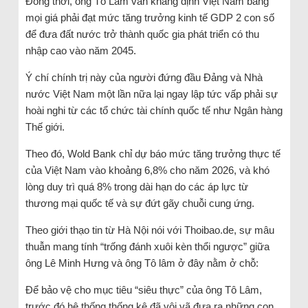
Đồng thời, ông Tô Lâm vẫn khẳng định Việt Nam bằng
mọi giá phải đạt mức tăng trưởng kinh tế GDP 2 con số
để đưa đất nước trở thành quốc gia phát triển có thu
nhập cao vào năm 2045.
Ý chí chính trị này của người đứng đầu Đảng và Nhà
nước Việt Nam một lần nữa lại ngay lập tức vấp phải sự
hoài nghi từ các tổ chức tài chính quốc tế như Ngân hàng
Thế giới.
Theo đó, Wold Bank chỉ dự báo mức tăng trưởng thực tế
của Việt Nam vào khoảng 6,8% cho năm 2026, và khó
lòng duy trì quá 8% trong dài hạn do các áp lực từ
thương mại quốc tế và sự đứt gãy chuỗi cung ứng.
Theo giới thạo tin từ Hà Nội nói với Thoibao.de, sự mâu
thuẫn mang tính “trống đánh xuôi kèn thổi ngược” giữa
ông Lê Minh Hưng và ông Tô lâm ở đây nằm ở chỗ:
Để bảo vệ cho mục tiêu “siêu thực” của ông Tô Lâm,
trước đó hệ thống thống kê đã vội vã đưa ra những con