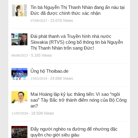
Tin bà Nguyễn Thị Thanh Nhàn đang ẩn náu tại
Đức đã được chính thức xác nhận
07/08/2023
- 15.070 Views
Đài phát thanh và Truyền hình nhà nước
Slovakia (RTVS) công bố thông tin bà Nguyễn
Thị Thanh Nhàn trốn sang Đức!
06/08/2023
- 5.165 Views
Ủng hộ Thoibao.de
15/02/2018
- 24.066 Views
Mai Hoàng lập kỷ lục thăng tiến: Vì sao “ngôi
sao” Tây Bắc trở thành điểm nóng của Bộ Công
an?
11/05/2026
- 18.509 Views
Đẩy người nghèo ra đường để nhường đặc
quyền cho giới siêu giàu