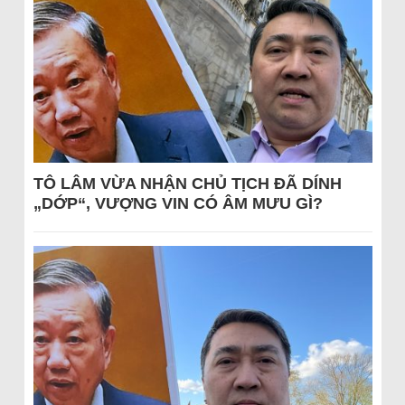
TÔ LÂM VỪA NHẬN CHỦ TỊCH ĐÃ DÍNH
„DỚP“, VƯỢNG VIN CÓ ÂM MƯU GÌ?