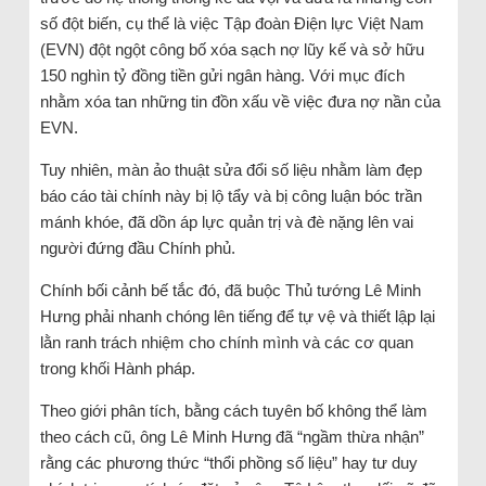
số đột biến, cụ thể là việc Tập đoàn Điện lực Việt Nam
(EVN) đột ngột công bố xóa sạch nợ lũy kế và sở hữu
150 nghìn tỷ đồng tiền gửi ngân hàng. Với mục đích
nhằm xóa tan những tin đồn xấu về việc đưa nợ nần của
EVN.
Tuy nhiên, màn ảo thuật sửa đổi số liệu nhằm làm đẹp
báo cáo tài chính này bị lộ tẩy và bị công luận bóc trần
mánh khóe, đã dồn áp lực quản trị và đè nặng lên vai
người đứng đầu Chính phủ.
Chính bối cảnh bế tắc đó, đã buộc Thủ tướng Lê Minh
Hưng phải nhanh chóng lên tiếng để tự vệ và thiết lập lại
lằn ranh trách nhiệm cho chính mình và các cơ quan
trong khối Hành pháp.
Theo giới phân tích, bằng cách tuyên bố không thể làm
theo cách cũ, ông Lê Minh Hưng đã “ngầm thừa nhận”
rằng các phương thức “thổi phồng số liệu” hay tư duy