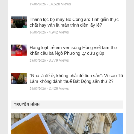
17/06/2026
- 14.528 Views
Thanh lọc bộ máy Bộ Công an: Tinh giản thực
chất hay vẫn là màn trình diễn lấy lệ?
16/06/2026
- 4.942 Views
Hàng loạt trẻ em ven sông Hồng viết tâm thư
khẩn cầu bà Ngô Phương Ly cứu giúp
28/05/2026
- 3.779 Views
“Nhà là để ở, không phải để tích sản”: Vì sao Tô
Lâm không đánh thuế Bất Động sản thứ 2?
24/05/2026
- 2.426 Views
TRUYỀN HÌNH