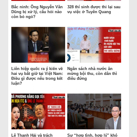
Bắc ninh: Ông Nguyễn Văn
328 thí sinh được thi lại sau
Dũng bị xử lý, câu hỏi nào
vụ việc ở Tuyên Quang
còn bỏ ngỏ?
Liên hiệp quốc ra ý kiến về
Ngân sách nhà nước ăn
hai vụ bắt giữ tại Việt Nam:
mừng bội thu, còn dân thì
Điều gì được nêu trong kết
điêu đứng
luận?
Lê Thanh Hải và trách
Sự “hợp tình, hợp lý” khó