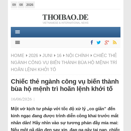
09
08
2026
HOME
2026
JUNI
16
NỘI CHÍNH
CHIẾC THẺ
NGÀNH CÔNG VỤ BIẾN THÀNH BÙA HỘ MỆNH TRÌ
HOÃN LỆNH KHỞI TỐ
Chiếc thẻ ngành công vụ biến thành
bùa hộ mệnh trì hoãn lệnh khởi tố
16/06/2026
|
Một vở kịch tư pháp với tốc độ xử lý „co giãn“ đến
kinh ngạc đang được trình diễn công khai trước mắt
nhân dân! Hãy nhìn vào sự tương phản đầy mỉa mai:
Nếu một gã dân đen say xỉn, đạp ga gây tai nạn, chiếc