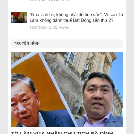
“Nhà là để ở, không phải để tích sản”: Vì sao Tô
Lâm không đánh thuế Bất Động sản thứ 2?
24/05/2026
- 2.431 Views
TRUYỀN HÌNH
TÔ LÂM VỪA NHẬN CHỦ TỊCH ĐÃ DÍNH