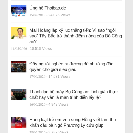
Ủng hộ Thoibao.de
15/02/2018
- 24.076 Views
Mai Hoàng lập kỷ lục thăng tiến: Vì sao “ngôi
sao” Tây Bắc trở thành điểm nóng của Bộ Công
an?
11/05/2026
- 18.515 Views
Đẩy người nghèo ra đường để nhường đặc
quyền cho giới siêu giàu
17/06/2026
- 14.531 Views
Thanh lọc bộ máy Bộ Công an: Tinh giản thực
chất hay vẫn là màn trình diễn lấy lệ?
16/06/2026
- 4.943 Views
Hàng loạt trẻ em ven sông Hồng viết tâm thư
khẩn cầu bà Ngô Phương Ly cứu giúp
28/05/2026
- 3.782 Views