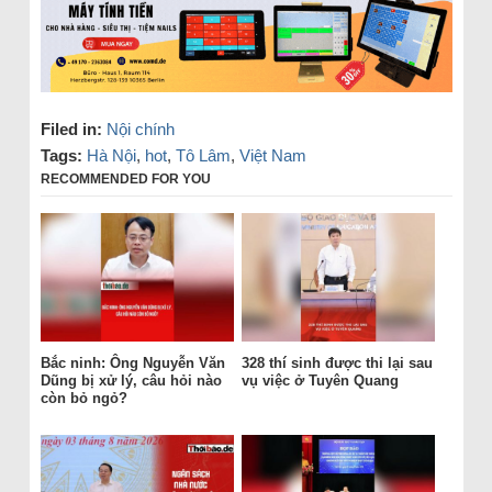
Filed in:
Nội chính
Tags:
Hà Nội
,
hot
,
Tô Lâm
,
Việt Nam
RECOMMENDED FOR YOU
Bắc ninh: Ông Nguyễn Văn
328 thí sinh được thi lại sau
Dũng bị xử lý, câu hỏi nào
vụ việc ở Tuyên Quang
còn bỏ ngỏ?