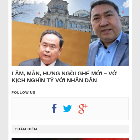
LÂM, MẪN, HƯNG NGỒI GHẾ MỚI – VỞ
KỊCH NGHÌN TỶ VỚI NHÂN DÂN
FOLLOW US
CHÂM BIẾM