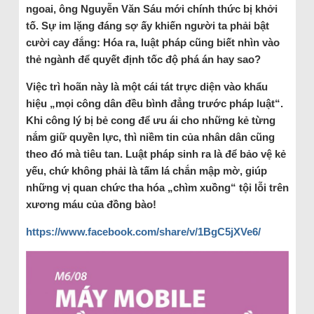
ngoai, ông Nguyễn Văn Sáu mới chính thức bị khởi
tố. Sự im lặng đáng sợ ấy khiến người ta phải bật
cười cay đắng: Hóa ra, luật pháp cũng biết nhìn vào
thẻ ngành để quyết định tốc độ phá án hay sao?
Việc trì hoãn này là một cái tát trực diện vào khẩu
hiệu „mọi công dân đều bình đẳng trước pháp luật“.
Khi công lý bị bẻ cong để ưu ái cho những kẻ từng
nắm giữ quyền lực, thì niềm tin của nhân dân cũng
theo đó mà tiêu tan. Luật pháp sinh ra là để bảo vệ kẻ
yếu, chứ không phải là tấm lá chắn mập mờ, giúp
những vị quan chức tha hóa „chìm xuồng“ tội lỗi trên
xương máu của đồng bào!
https://www.facebook.com/share/v/1BgC5jXVe6/