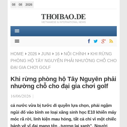
08
08
2026
HOME
2026
JUNI
16
NỘI CHÍNH
KHI RỪNG
PHÒNG HỘ TÂY NGUYÊN PHẢI NHƯỜNG CHỖ CHO
ĐẠI GIA CHƠI GOLF
Khi rừng phòng hộ Tây Nguyên phải
nhường chỗ cho đại gia chơi golf
16/06/2026
|
cả nước vừa bị tước đi quyền lựa chọn, phải ngậm
ngùi đổ vào bình xe loại xăng sinh học E10 khiến máy
móc rã rời, linh kiện mau hỏng, tất cả chỉ vì một chiếc
bánh vẽ vĩ đại mang tên „tương lai xanh“. Người