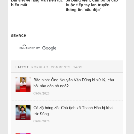
Bài viết về làng Vân liên tục
56 Đảng viên, Cán bộ bị cáo
biến mất
buộc tiếp tay lan truyền
thông tin ‘xấu độc’
SEARCH
LATEST
POPULAR
COMMENTS
TAGS
Bắc ninh: Ông Nguyễn Văn Dũng bị xử lý, câu
hỏi nào còn bỏ ngỏ?
08/08/2026
Cá độ bóng đá: Chủ tịch xã Thanh Hóa bị khai
trừ Đảng
08/08/2026