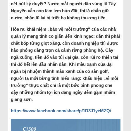
nét bút ký duyệt? Nước mắt người dân vùng lũ Tây
Nguyên vẫn còn lấm lem bùn đất, thì lá chắn giữ
nước, chặn lũ lại bị triệt hạ không thương tiếc.
Hóa ra, khái niệm „bảo vệ môi trường“ của các nhà
quản lý mang tính co giãn đến kinh ngạc: dân thì phải
chắt bóp từng giọt xăng, còn doanh nghiệp thì được
hào phóng dâng trọn cả cánh rừng phòng hộ. Cây
ngã xuống, tiền đổ vào túi đại gia, còn rủi ro thiên tai
thì đổ hết lên đầu nhân dân. Khi màu xanh của đại
ngàn bị nhuộm thành màu xanh của cỏ sân golf,
người ta mới bừng tỉnh hiểu rằng: khẩu hiệu „vì môi
trường“ thực chất chỉ là một bức bình phong che
đậy những nhóm lợi ích đang ngày đêm gặm nhấm
giang sơn.
https://www.facebook.com/share/p/1D3J1yeMZQ/