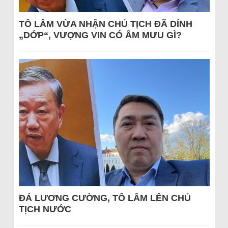
TÔ LÂM VỪA NHẬN CHỦ TỊCH ĐÃ DÍNH
„DỚP“, VƯỢNG VIN CÓ ÂM MƯU GÌ?
ĐÁ LƯƠNG CƯỜNG, TÔ LÂM LÊN CHỦ
TỊCH NƯỚC