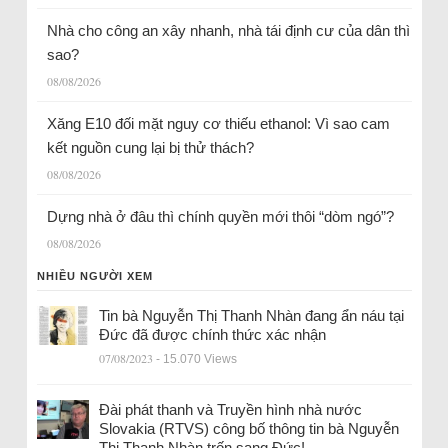
Nhà cho công an xây nhanh, nhà tái định cư của dân thì
sao?
08/08/2026
Xăng E10 đối mặt nguy cơ thiếu ethanol: Vì sao cam
kết nguồn cung lại bị thử thách?
08/08/2026
Dựng nhà ở đâu thì chính quyền mới thôi “dòm ngó”?
08/08/2026
NHIỀU NGƯỜI XEM
Tin bà Nguyễn Thị Thanh Nhàn đang ẩn náu tại
Đức đã được chính thức xác nhận
07/08/2023
- 15.070 Views
Đài phát thanh và Truyền hình nhà nước
Slovakia (RTVS) công bố thông tin bà Nguyễn
Thị Thanh Nhàn trốn sang Đức!