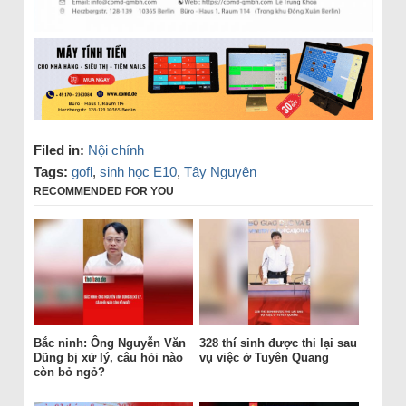
Filed in:
Nội chính
Tags:
gofl
,
sinh học E10
,
Tây Nguyên
RECOMMENDED FOR YOU
Bắc ninh: Ông Nguyễn Văn
328 thí sinh được thi lại sau
Dũng bị xử lý, câu hỏi nào
vụ việc ở Tuyên Quang
còn bỏ ngỏ?