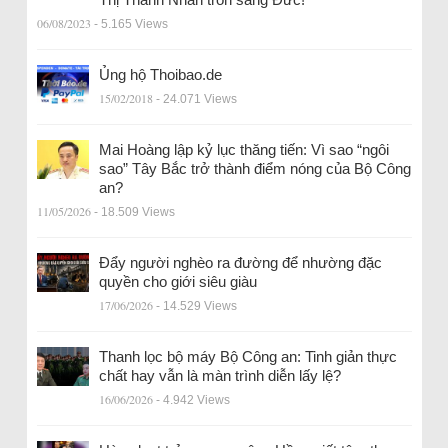
06/08/2023
- 5.165 Views
Ủng hộ Thoibao.de
15/02/2018
- 24.071 Views
Mai Hoàng lập kỷ lục thăng tiến: Vì sao “ngôi
sao” Tây Bắc trở thành điểm nóng của Bộ Công
an?
11/05/2026
- 18.509 Views
Đẩy người nghèo ra đường để nhường đặc
quyền cho giới siêu giàu
17/06/2026
- 14.529 Views
Thanh lọc bộ máy Bộ Công an: Tinh giản thực
chất hay vẫn là màn trình diễn lấy lệ?
16/06/2026
- 4.942 Views