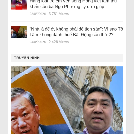
Hàng loạt trẻ em ven sông Hồng viết tâm thư
khẩn cầu bà Ngô Phương Ly cứu giúp
28/05/2026
- 3.781 Views
“Nhà là để ở, không phải để tích sản”: Vì sao Tô
Lâm không đánh thuế Bất Động sản thứ 2?
24/05/2026
- 2.428 Views
TRUYỀN HÌNH