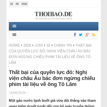
10
08
2026
HOME
2026
JUNI
16
CHÍNH TRỊ
THẤT BẠI
CỦA QUYỀN LỰC ĐỎ: NGHỊ VIỆN CHÂU ÂU BÁC
ĐƠN NGỪNG CHIẾU PHIM TÀI LIỆU VỀ ÔNG TÔ
LÂM
Thất bại của quyền lực đỏ: Nghị
viện châu Âu bác đơn ngừng chiếu
phim tài liệu về ông Tô Lâm
16/06/2026
|
Một gáo nước lạnh buốt giá vừa dội thẳng vào tham
vọng kiểm duyệt tuyệt đối của bộ máy truyền thông