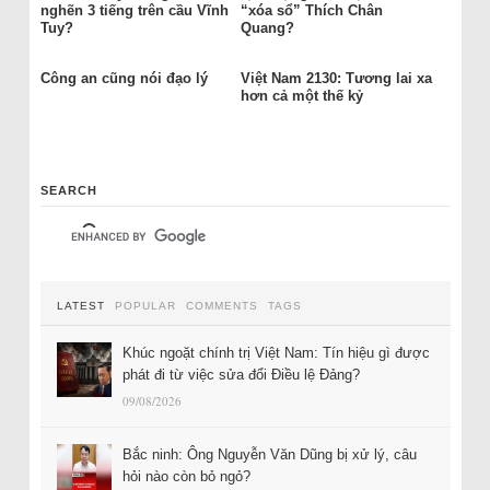
nghẽn 3 tiếng trên cầu Vĩnh
“xóa sổ” Thích Chân
Tuy?
Quang?
Công an cũng nói đạo lý
Việt Nam 2130: Tương lai xa
hơn cả một thế kỷ
SEARCH
LATEST
POPULAR
COMMENTS
TAGS
Khúc ngoặt chính trị Việt Nam: Tín hiệu gì được
phát đi từ việc sửa đổi Điều lệ Đảng?
09/08/2026
Bắc ninh: Ông Nguyễn Văn Dũng bị xử lý, câu
hỏi nào còn bỏ ngỏ?