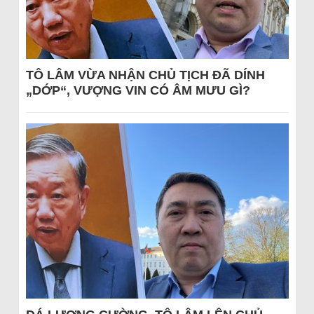
TÔ LÂM VỪA NHẬN CHỦ TỊCH ĐÃ DÍNH
„DỚP“, VƯỢNG VIN CÓ ÂM MƯU GÌ?