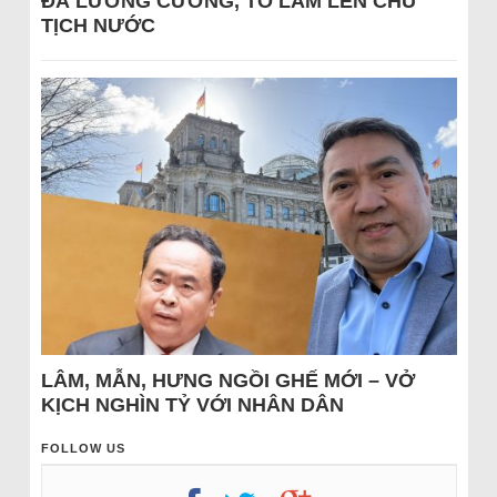
ĐÁ LƯƠNG CƯỜNG, TÔ LÂM LÊN CHỦ
TỊCH NƯỚC
LÂM, MẪN, HƯNG NGỒI GHẾ MỚI – VỞ
KỊCH NGHÌN TỶ VỚI NHÂN DÂN
FOLLOW US