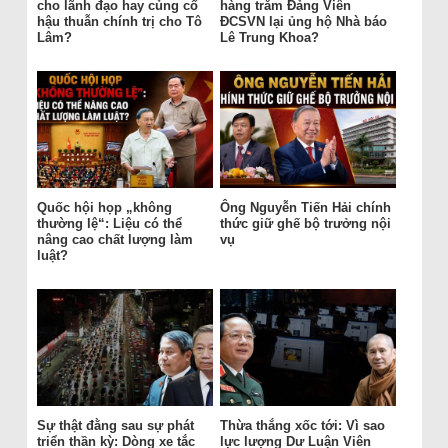
cho lãnh đạo hay củng cố
hàng trăm Đảng Viên
hậu thuẫn chính trị cho Tô
ĐCSVN lại ủng hộ Nhà báo
Lâm?
Lê Trung Khoa?
Quốc hội họp „không
Ông Nguyễn Tiến Hải chính
thường lệ“: Liệu có thể
thức giữ ghế bộ trưởng nội
nâng cao chất lượng làm
vụ
luật?
Sự thật đằng sau sự phát
Thừa thắng xốc tới: Vì sao
triển thần kỳ: Dòng xe tắc
lực lượng Dư Luận Viên