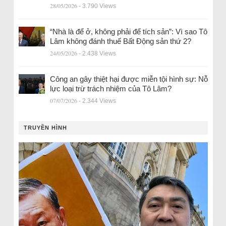
28/05/2026
- 3.790 Views
“Nhà là để ở, không phải để tích sản”: Vì sao Tô
Lâm không đánh thuế Bất Động sản thứ 2?
24/05/2026
- 2.438 Views
Công an gây thiệt hại được miễn tội hình sự: Nỗ
lực loại trừ trách nhiệm của Tô Lâm?
07/07/2026
- 2.344 Views
TRUYỀN HÌNH