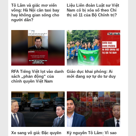
Tô Lâm và giấc mơ viển
Liệu Liên đoàn Luật sư Việt
vông: Hà Nội cần taxi bay
Nam có bị xóa sổ theo Chỉ
hay không gian sống cho
thị số 11 của Bộ Chính trị?
người dân?
RFA Tiếng Việt lọt vào danh
Giáo dục khai phóng: Ai
sách „phản động“ của
mới đang sợ tự do tư duy
chính quyền Việt Nam
Xe sang vô giá: Đặc quyền
Kỷ nguyên Tô Lâm: Vì sao