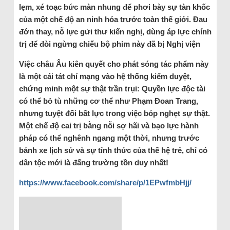
lẹm, xé toạc bức màn nhung để phơi bày sự tàn khốc
của một chế độ an ninh hóa trước toàn thế giới. Đau
đớn thay, nỗ lực gửi thư kiến nghị, dùng áp lực chính
trị để đòi ngừng chiếu bộ phim này đã bị Nghị viện
Việc châu Âu kiên quyết cho phát sóng tác phẩm này
là một cái tát chí mạng vào hệ thống kiểm duyệt,
chứng minh một sự thật trần trụi: Quyền lực độc tài
có thể bỏ tù những cơ thể như Phạm Đoan Trang,
nhưng tuyệt đối bất lực trong việc bóp nghẹt sự thật.
Một chế độ cai trị bằng nỗi sợ hãi và bạo lực hành
pháp có thể nghênh ngang một thời, nhưng trước
bánh xe lịch sử và sự tỉnh thức của thế hệ trẻ, chỉ có
dân tộc mới là đấng trường tồn duy nhất!
https://www.facebook.com/share/p/1EPwfmbHjj/