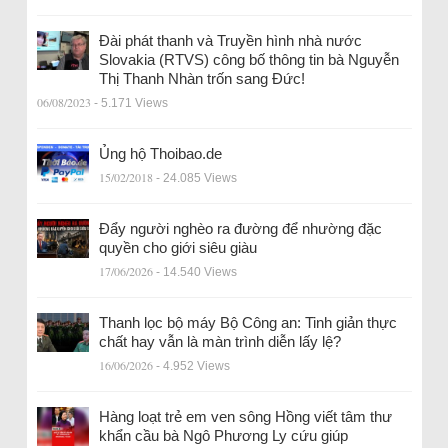
Đài phát thanh và Truyền hình nhà nước
Slovakia (RTVS) công bố thông tin bà Nguyễn
Thị Thanh Nhàn trốn sang Đức!
06/08/2023
- 5.171 Views
Ủng hộ Thoibao.de
15/02/2018
- 24.085 Views
Đẩy người nghèo ra đường để nhường đặc
quyền cho giới siêu giàu
17/06/2026
- 14.540 Views
Thanh lọc bộ máy Bộ Công an: Tinh giản thực
chất hay vẫn là màn trình diễn lấy lệ?
16/06/2026
- 4.952 Views
Hàng loạt trẻ em ven sông Hồng viết tâm thư
khẩn cầu bà Ngô Phương Ly cứu giúp