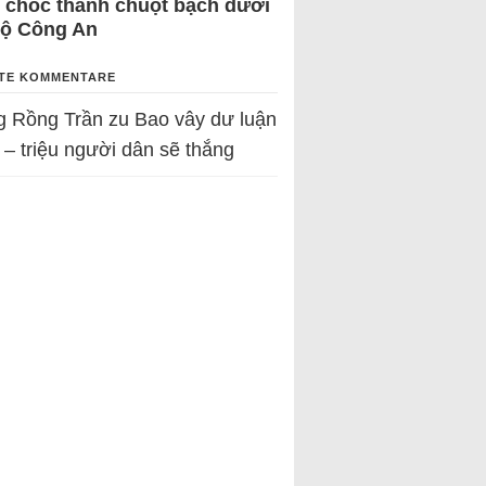
 chốc thành chuột bạch dưới
Bộ Công An
TE KOMMENTARE
g Rồng Trần
zu
Bao vây dư luận
 – triệu người dân sẽ thắng