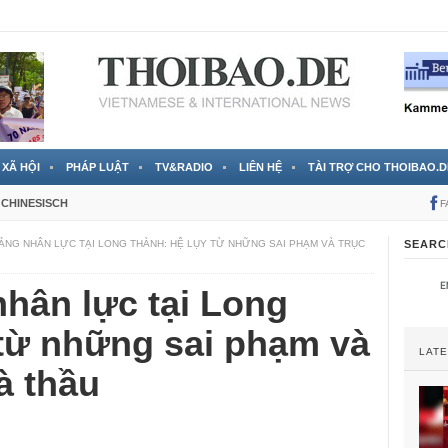
 đã được chính thức xác nhận
3 Jahren ago
XÃ HỘI
PHÁP LUẬT
TV&RADIO
LIÊN HỆ
TÀI TRỢ CHO THOIBAO.D
CHINESISCH
F
NG NHÂN LỰC TẠI LONG THÀNH: HỆ LỤY TỪ NHỮNG SAI PHẠM VÀ TRỤC
SEARC
hân lực tại Long
 từ những sai phạm và
LAT
à thầu