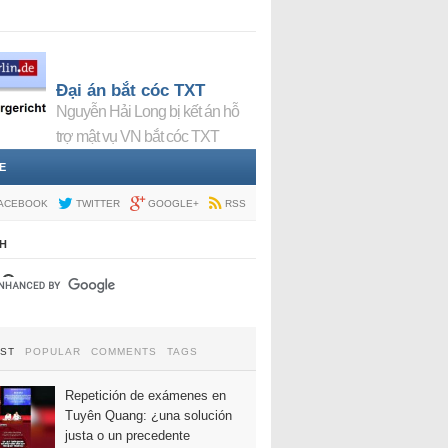
Đại án bắt cóc TXT
Nguyễn Hải Long bị kết án hỗ
trợ mật vụ VN bắt cóc TXT
E
ACEBOOK
TWITTER
GOOGLE+
RSS
H
EST
POPULAR
COMMENTS
TAGS
Repetición de exámenes en
Tuyên Quang: ¿una solución
justa o un precedente