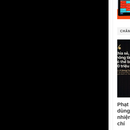
CHÂM
Phạt
dùng
nhiệ
chí