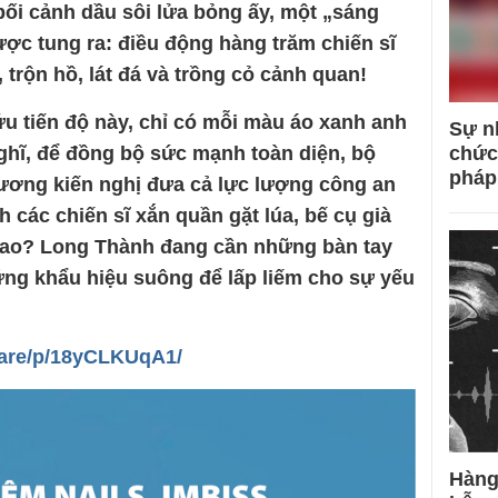
 bối cảnh dầu sôi lửa bỏng ấy, một „sáng
ợc tung ra: điều động hàng trăm chiến sĩ
 trộn hồ, lát đá và trồng cỏ cảnh quan!
cứu tiến độ này, chỉ có mỗi màu áo xanh anh
Sự n
nghĩ, để đồng bộ sức mạnh toàn diện, bộ
chức
pháp
ương kiến nghị đưa cả lực lượng công an
 các chiến sĩ xắn quần gặt lúa, bế cụ già
sao? Long Thành đang cần những bàn tay
ng khẩu hiệu suông để lấp liếm cho sự yếu
hare/p/18yCLKUqA1/
Hàng