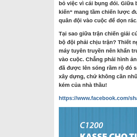
bỏ việc vì cái bụng đói. Giữa
kiến“ mang tầm chiến lược đư
quân đội vào cuộc để dọn rác,
Tại sao giữa trận chiến giải 
bộ đội phải chịu trận? Thiết 
máy tuyên truyền nên khẩn tr
vào cuộc. Chẳng phải hình ảnh
đã được lên sóng rầm rộ đó 
xây dựng, chứ không cần nhữ
kém của nhà thầu!
https://www.facebook.com/s