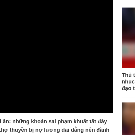
Thủ 
nhục 
đạo 
í ẩn: những khoản sai phạm khuất tất đẩy
, thợ thuyền bị nợ lương dai dẳng nên đành