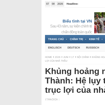
07
08
2026
Headline:
Tin bà Nguyễn Thị Thanh Nhàn đang ẩn náu tại Đức
Biểu tình tại VN
Sau 43 năm, sự kiện chính trị
chấn động toàn quốc
TRANG CHỦ
CHÍNH TRỊ
KINH TẾ
ENGLISCH
DEUTSCH
RUSSISCH
HOME
2026
JUNI
17
NỘI CHÍNH
KHỦNG HOẢ
LỢI CỦA NHÀ THẦU
Khủng hoảng n
Thành: Hệ lụy
trục lợi của nh
17/06/2026
|