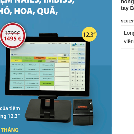
bỗng
tay 
NEUES
Lon
viên