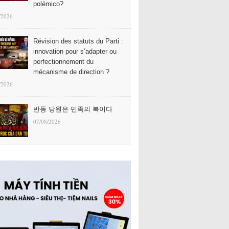
polémico?
/2026
Révision des statuts du Parti :
innovation pour s’adapter ou
perfectionnement du
mécanisme de direction ?
/2026
반동 당원은 민족의 복이다
07/08/2026