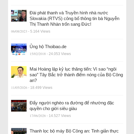
Đài phát thanh và Truyền hình nhà nước
Slovakia (RTVS) công bố thông tin bà Nguyễn
Thị Thanh Nhàn trốn sang Đức!
06/08/2023
- 5.164 Views
Ủng hộ Thoibao.de
15/02/2018
- 24.053 Views
Mai Hoàng lập kỷ lục thăng tiến: Vì sao “ngôi
sao” Tây Bắc trở thành điểm nóng của Bộ Công
an?
11/05/2026
- 18.499 Views
Đẩy người nghèo ra đường để nhường đặc
quyền cho giới siêu giàu
17/06/2026
- 14.527 Views
Thanh lọc bộ máy Bộ Công an: Tinh giản thực