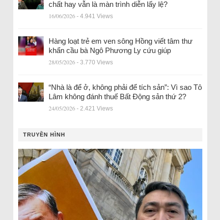
chất hay vẫn là màn trình diễn lấy lệ?
16/06/2026
- 4.941 Views
Hàng loạt trẻ em ven sông Hồng viết tâm thư
khẩn cầu bà Ngô Phương Ly cứu giúp
28/05/2026
- 3.770 Views
“Nhà là để ở, không phải để tích sản”: Vì sao Tô
Lâm không đánh thuế Bất Động sản thứ 2?
24/05/2026
- 2.421 Views
TRUYỀN HÌNH