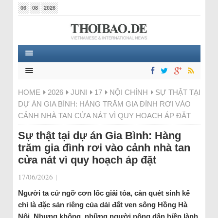
06
08
2026
HOME
2026
JUNI
17
NỘI CHÍNH
SỰ THẬT TẠI
DỰ ÁN GIA BÌNH: HÀNG TRĂM GIA ĐÌNH RƠI VÀO
CẢNH NHÀ TAN CỬA NÁT VÌ QUY HOẠCH ÁP ĐẶT
Sự thật tại dự án Gia Bình: Hàng
trăm gia đình rơi vào cảnh nhà tan
cửa nát vì quy hoạch áp đặt
17/06/2026
|
Người ta cứ ngỡ cơn lốc giải tỏa, càn quét sinh kế
chỉ là đặc sản riêng của dải đất ven sông Hồng Hà
Nội. Nhưng không, những người nông dân hiền lành