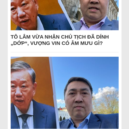
TÔ LÂM VỪA NHẬN CHỦ TỊCH ĐÃ DÍNH
„DỚP“, VƯỢNG VIN CÓ ÂM MƯU GÌ?