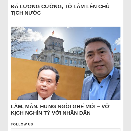
ĐÁ LƯƠNG CƯỜNG, TÔ LÂM LÊN CHỦ
TỊCH NƯỚC
LÂM, MẪN, HƯNG NGỒI GHẾ MỚI – VỞ
KỊCH NGHÌN TỶ VỚI NHÂN DÂN
FOLLOW US