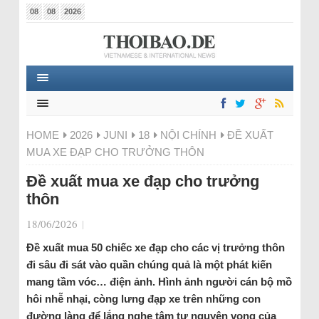
08
08
2026
HOME
2026
JUNI
18
NỘI CHÍNH
ĐỀ XUẤT
MUA XE ĐẠP CHO TRƯỞNG THÔN
Đề xuất mua xe đạp cho trưởng
thôn
18/06/2026
|
Đề xuất mua 50 chiếc xe đạp cho các vị trưởng thôn
đi sâu đi sát vào quần chúng quả là một phát kiến
mang tầm vóc… điện ảnh. Hình ảnh người cán bộ mồ
hôi nhễ nhại, còng lưng đạp xe trên những con
đường làng để lắng nghe tâm tư nguyện vọng của