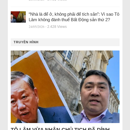
“Nhà là để ở, không phải để tích sản”: Vì sao Tô
Lâm không đánh thuế Bất Động sản thứ 2?
24/05/2026
- 2.428 Views
TRUYỀN HÌNH
TÔ LÂM VỪA NHẬN CHỦ TỊCH ĐÃ DÍNH