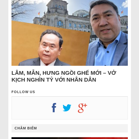
LÂM, MẪN, HƯNG NGỒI GHẾ MỚI – VỞ
KỊCH NGHÌN TỶ VỚI NHÂN DÂN
FOLLOW US
CHÂM BIẾM