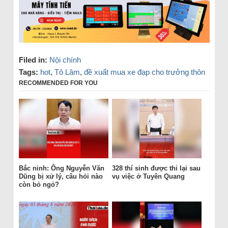
Filed in:
Nội chính
Tags:
hot
,
Tô Lâm
,
đề xuất mua xe đạp cho trưởng thôn
RECOMMENDED FOR YOU
Bắc ninh: Ông Nguyễn Văn
328 thí sinh được thi lại sau
Dũng bị xử lý, câu hỏi nào
vụ việc ở Tuyên Quang
còn bỏ ngỏ?