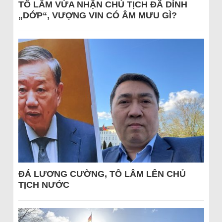
TÔ LÂM VỪA NHẬN CHỦ TỊCH ĐÃ DÍNH
„DỚP“, VƯỢNG VIN CÓ ÂM MƯU GÌ?
ĐÁ LƯƠNG CƯỜNG, TÔ LÂM LÊN CHỦ
TỊCH NƯỚC