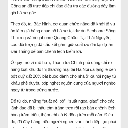
Công an đã trực tiếp chỉ đạo điều tra các đường dây làm
giả hồ sơ gốc.
Theo đó, tại Bắc Ninh, cơ quan chức năng đã khởi tố vụ
án làm giả hàng chục bộ hồ sơ tại dự án Ecohome Sông
Thương và Vegahome Quang Châu. Tại Thái Nguyên,
các đối tượng đã cấu kết găm giữ suất ưu đãi tại dự án
Đại Thắng để bán chênh lệch kiếm lời.
Ở quy mô vĩ mô hơn, Thanh tra Chính phủ cũng chỉ rõ
hàng loạt khu đô thị thương mại tại Hà Nội đã lặng lẽ xén
bớt quỹ đất 20% bắt buộc dành cho nhà ở xã hội ngay từ
khâu phê duyệt, bóp nghẹt nguồn cung của người nghèo
ngay từ trong trứng nước.
Để từ đó, những “suất nội bộ”, “suất ngoại giao” cho các
lãnh đạo đã bị thâu tóm trắng trợn rồi rao bán chênh lệch
hàng trăm triệu, thậm chí cả tỷ đồng trên mỗi căn. Điều
đó, đã đẩy hàng triệu người nghèo vào cảnh tiếp tục phải