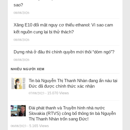
sao?
08/08/2026
Xăng E10 đối mặt nguy cơ thiếu ethanol: Vì sao cam
kết nguồn cung lại bị thử thách?
08/08/2026
Dựng nhà ở đâu thì chính quyền mới thôi “dòm ngó”?
08/08/2026
NHIỀU NGƯỜI XEM
Tin bà Nguyễn Thị Thanh Nhàn đang ẩn náu tại
Đức đã được chính thức xác nhận
07/08/2023
- 15.070 Views
Đài phát thanh và Truyền hình nhà nước
Slovakia (RTVS) công bố thông tin bà Nguyễn
Thị Thanh Nhàn trốn sang Đức!
06/08/2023
- 5.165 Views