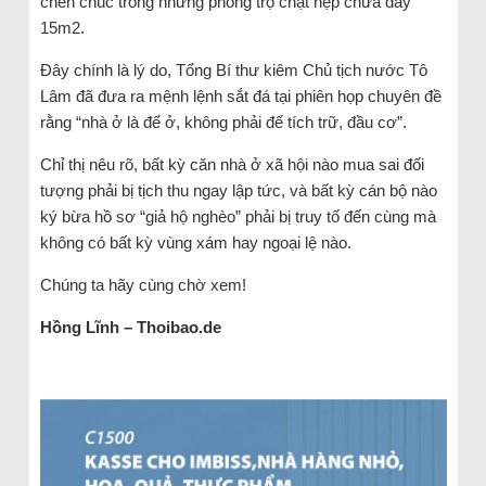
chen chúc trong những phòng trọ chật hẹp chưa đầy
15m2.
Đây chính là lý do, Tổng Bí thư kiêm Chủ tịch nước Tô
Lâm đã đưa ra mệnh lệnh sắt đá tại phiên họp chuyên đề
rằng “nhà ở là để ở, không phải để tích trữ, đầu cơ”.
Chỉ thị nêu rõ, bất kỳ căn nhà ở xã hội nào mua sai đối
tượng phải bị tịch thu ngay lập tức, và bất kỳ cán bộ nào
ký bừa hồ sơ “giả hộ nghèo” phải bị truy tố đến cùng mà
không có bất kỳ vùng xám hay ngoại lệ nào.
Chúng ta hãy cùng chờ xem!
Hồng Lĩnh – Thoibao.de