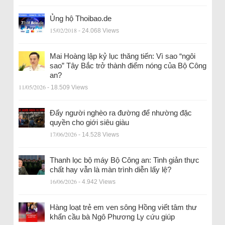
Ủng hộ Thoibao.de
15/02/2018
- 24.068 Views
Mai Hoàng lập kỷ lục thăng tiến: Vì sao “ngôi
sao” Tây Bắc trở thành điểm nóng của Bộ Công
an?
11/05/2026
- 18.509 Views
Đẩy người nghèo ra đường để nhường đặc
quyền cho giới siêu giàu
17/06/2026
- 14.528 Views
Thanh lọc bộ máy Bộ Công an: Tinh giản thực
chất hay vẫn là màn trình diễn lấy lệ?
16/06/2026
- 4.942 Views
Hàng loạt trẻ em ven sông Hồng viết tâm thư
khẩn cầu bà Ngô Phương Ly cứu giúp