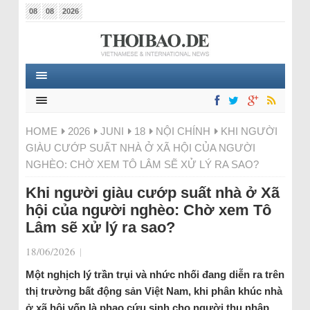
08
08
2026
HOME
2026
JUNI
18
NỘI CHÍNH
KHI NGƯỜI
GIÀU CƯỚP SUẤT NHÀ Ở XÃ HỘI CỦA NGƯỜI
NGHÈO: CHỜ XEM TÔ LÂM SẼ XỬ LÝ RA SAO?
Khi người giàu cướp suất nhà ở Xã
hội của người nghèo: Chờ xem Tô
Lâm sẽ xử lý ra sao?
18/06/2026
|
Một nghịch lý trần trụi và nhức nhối đang diễn ra trên
thị trường bất động sản Việt Nam, khi phân khúc nhà
ở xã hội vốn là phao cứu sinh cho người thu nhập