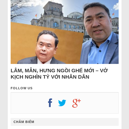
LÂM, MẪN, HƯNG NGỒI GHẾ MỚI – VỞ
KỊCH NGHÌN TỶ VỚI NHÂN DÂN
FOLLOW US
CHÂM BIẾM