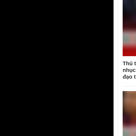
Thủ 
nhục 
đạo 