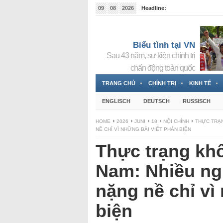
09
08
2026
Headline:
Tin bà Nguyễn Thị Thanh Nhàn đang ẩn náu tại Đức
Biểu tình tại VN
Sau 43 năm, sự kiện chính trị
chấn động toàn quốc
TRANG CHỦ
CHÍNH TRỊ
KINH TẾ
ENGLISCH
DEUTSCH
RUSSISCH
HOME
2026
JUNI
18
NỘI CHÍNH
THỰC TRẠN
NỀ CHỈ VÌ NHỮNG BÀI VIẾT PHẢN BIỆN
Thực trạng kh
Nam: Nhiều ngư
nặng nề chỉ vì
biện