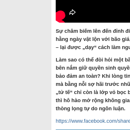
Sự châm biếm lên đến đỉnh đ
hằng ngày vật lộn với bão giá
– lại được „dạy“ cách làm ng
Làm sao có thể đòi hỏi một b
bên nắm giữ quyền sinh quyền
bảo đảm an toàn? Khi lòng t
mà bằng nỗi sợ hãi trước nhữn
„tử tế“ chỉ còn là lớp vỏ bọc
thì hô hào mở rộng không gian
thòng lọng tự do ngôn luận.
https://www.facebook.com/share