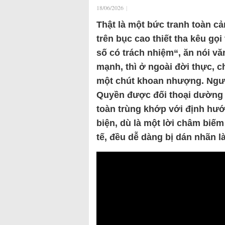
18/06/2026
|
Thật là một bức tranh toàn cả
trên bục cao thiết tha kêu gọ
số có trách nhiệm“, ăn nói v
mạnh, thì ở ngoài đời thực, c
một chút khoan nhượng. Ngườ
Quyền được đối thoại dường n
toàn trùng khớp với định hướ
biện, dù là một lời châm biếm
tế, đều dễ dàng bị dán nhãn l