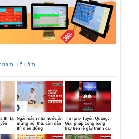
t nam
,
Tô Lâm
 thi lại
Ngân sách nhà nước ăn
Thi lại ở Tuyên Quang:
uyên
mừng bội thu, còn dân
Giải pháp công bằng
thì điêu đứng
hay tiền lệ gây tranh cãi