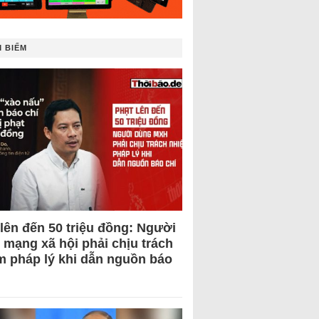
 BIẾM
 lên đến 50 triệu đồng: Người
 mạng xã hội phải chịu trách
m pháp lý khi dẫn nguồn báo