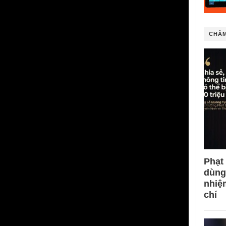
CHÂM
Phạt
dùng
nhiệ
chí