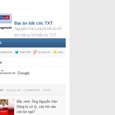
Đại án bắt cóc TXT
Nguyễn Hải Long bị kết án hỗ
trợ mật vụ VN bắt cóc TXT
E
ACEBOOK
TWITTER
GOOGLE+
RSS
H
EST
POPULAR
COMMENTS
TAGS
Bắc ninh: Ông Nguyễn Văn
Dũng bị xử lý, câu hỏi nào
còn bỏ ngỏ?