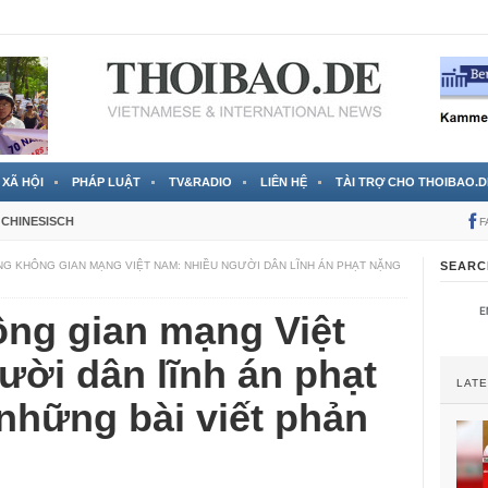
 đã được chính thức xác nhận
3 Jahren ago
XÃ HỘI
PHÁP LUẬT
TV&RADIO
LIÊN HỆ
TÀI TRỢ CHO THOIBAO.D
CHINESISCH
F
G KHÔNG GIAN MẠNG VIỆT NAM: NHIỀU NGƯỜI DÂN LĨNH ÁN PHẠT NẶNG
SEARC
ông gian mạng Việt
ời dân lĩnh án phạt
LAT
 những bài viết phản