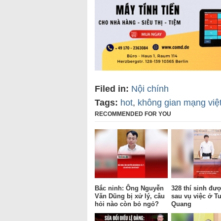
Filed in:
Nội chính
Tags:
hot
,
không gian mạng việ
RECOMMENDED FOR YOU
Bắc ninh: Ông Nguyễn
328 thí sinh được
Văn Dũng bị xử lý, câu
sau vụ việc ở T
hỏi nào còn bỏ ngỏ?
Quang