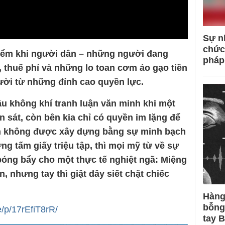
Sự n
chức
iểm khi người dân – những người đang
pháp
, thuế phí và những lo toan cơm áo gạo tiền
ười từ những đỉnh cao quyền lực.
ầu không khí tranh luận văn minh khi một
 sát, còn bên kia chỉ có quyền im lặng để
in không được xây dựng bằng sự minh bạch
g tấm giấy triệu tập, thì mọi mỹ từ về sự
 bóng bẩy cho một thực tế nghiệt ngã: Miệng
, nhưng tay thì giật dây siết chặt chiếc
Hàng
bỗng
/p/17rEfiT8rR/
tay 