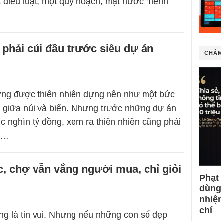
t điều luật, một quy hoạch, mặt nước mênh
 phải cúi đầu trước siêu dự án
CHÂM
ừng được thiên nhiên dựng nên như một bức
 giữa núi và biển. Nhưng trước những dự án
ục nghìn tỷ đồng, xem ra thiên nhiên cũng phải
ự…
, chợ vẫn vắng người mua, chỉ giỏi
Phạt
dùng
nhiệ
chí
g là tin vui. Nhưng nếu những con số đẹp