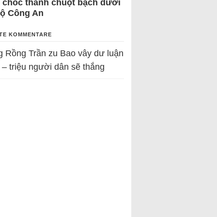
 chốc thành chuột bạch dưới
Bộ Công An
TE KOMMENTARE
g Rồng Trần
zu
Bao vây dư luận
 – triệu người dân sẽ thắng