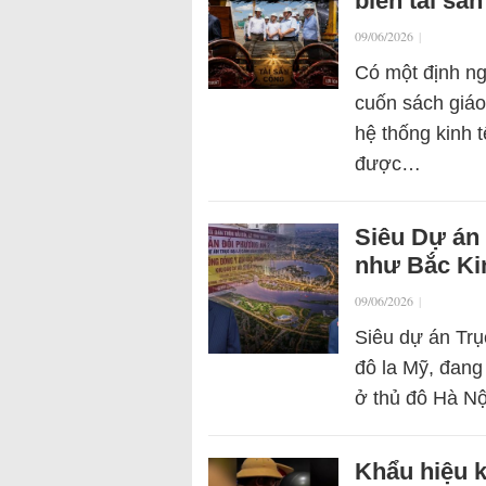
biến tài sản
09/06/2026
|
Có một định n
cuốn sách giáo
hệ thống kinh t
được…
Siêu Dự án 
như Bắc Kin
09/06/2026
|
Siêu dự án Trụ
đô la Mỹ, đang
ở thủ đô Hà N
Khẩu hiệu k