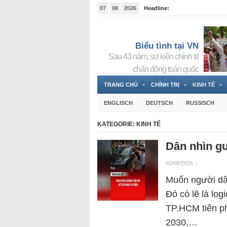
07
08
2026
Headline:
Tin bà Nguyễn Thị Thanh Nhàn đang ẩn náu tại Đức
Biểu tình tại VN
Sau 43 năm, sự kiện chính trị
chấn động toàn quốc
TRANG CHỦ
CHÍNH TRỊ
KINH TẾ
ENGLISCH
DEUTSCH
RUSSISCH
KATEGORIE:
KINH TẾ
Dân nhìn g
02/08/2026
|
Muốn người dân
Đó có lẽ là lo
TP.HCM tiên p
2030,…