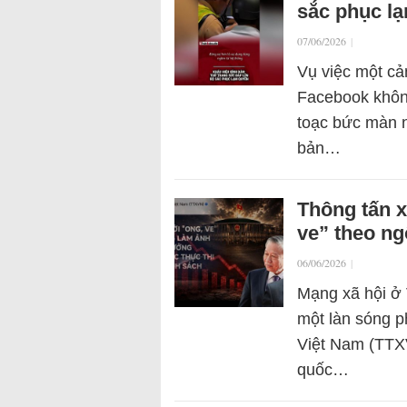
sắc phục l
07/06/2026
|
Vụ việc một cản
Facebook không
toạc bức màn n
bản…
Thông tấn x
ve” theo ng
06/06/2026
|
Mạng xã hội ở 
một làn sóng p
Việt Nam (TTXV
quốc…