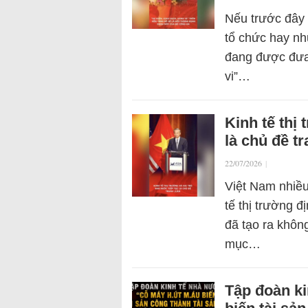
Nếu trước đây 
tổ chức hay nh
đang được đưa 
vi”…
Kinh tế thị
là chủ đề t
22/07/2026
|
Việt Nam nhiều
tế thị trường 
đã tạo ra khôn
mục…
Tập đoàn k