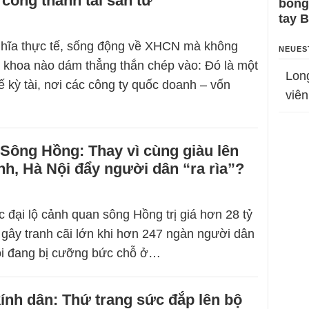
 công thành tài sản tư
bỗng
tay 
ghĩa thực tế, sống động về XHCN mà không
NEUES
 khoa nào dám thẳng thắn chép vào: Đó là một
Lon
ế kỳ tài, nơi các công ty quốc doanh – vốn
viên
Sông Hồng: Thay vì cùng giàu lên
h, Hà Nội đẩy người dân “ra rìa”?
c đại lộ cảnh quan sông Hồng trị giá hơn 28 tỷ
 gây tranh cãi lớn khi hơn 247 ngàn người dân
ội đang bị cưỡng bức chỗ ở…
ính dân: Thứ trang sức đắp lên bộ