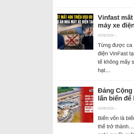
Vinfast mất
máy xe điện
02/08/2026
|
Từng được ca n
điện VinFast tạ
tế không mấy sá
hạt…
Đảng Cộng 
lấn biển để
02/08/2026
|
Biển vốn là biể
thể trở thành…