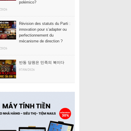
polémico?
/2026
Révision des statuts du Parti :
innovation pour s’adapter ou
perfectionnement du
mécanisme de direction ?
/2026
반동 당원은 민족의 복이다
07/08/2026