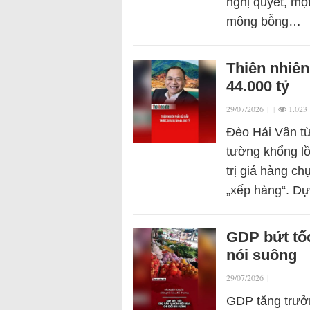
nghị quyết, mộ
mông bỗng…
Thiên nhiên
44.000 tỷ
29/07/2026
|
|
1.023
Đèo Hải Vân t
tường khổng lồ
trị giá hàng ch
„xếp hàng“. D
GDP bứt tốc
nói suông
29/07/2026
|
GDP tăng trưởn