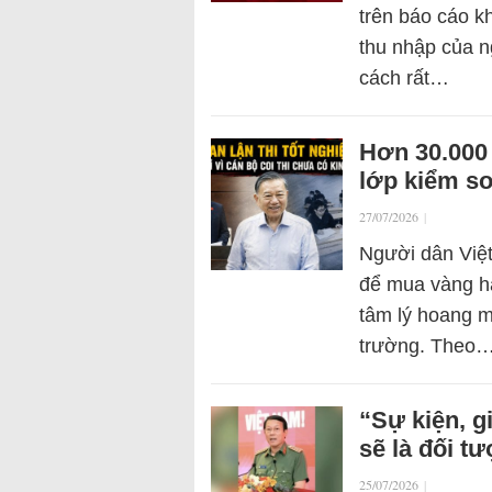
trên báo cáo k
thu nhập của n
cách rất…
Hơn 30.000 
lớp kiểm so
27/07/2026
|
Người dân Việt
để mua vàng ha
tâm lý hoang m
trường. Theo
“Sự kiện, g
sẽ là đối t
25/07/2026
|