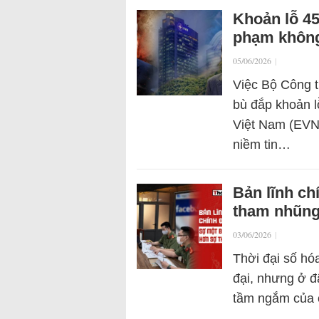
Khoản lỗ 45
phạm không
05/06/2026
|
Việc Bộ Công t
bù đắp khoản l
Việt Nam (EVN
niềm tin…
Bản lĩnh ch
tham nhũn
03/06/2026
|
Thời đại số hó
đại, nhưng ở đ
tầm ngắm của 