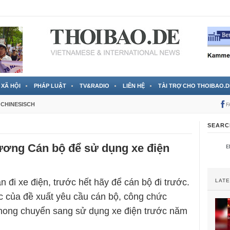
 đã được chính thức xác nhận
3 Jahren ago
XÃ HỘI
PHÁP LUẬT
TV&RADIO
LIÊN HỆ
TÀI TRỢ CHO THOIBAO.D
CHINESISCH
F
SEARC
ương Cán bộ để sử dụng xe điện
 đi xe điện, trước hết hãy để cán bộ đi trước.
LAT
gic của đề xuất yêu cầu cán bộ, công chức
hong chuyển sang sử dụng xe điện trước năm