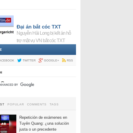
Đại án bắt cóc TXT
Nguyễn Hải Long bị kết án hỗ
trợ mật vụ VN bắt cóc TXT
E
ACEBOOK
TWITTER
GOOGLE+
RSS
H
EST
POPULAR
COMMENTS
TAGS
Repetición de exámenes en
Tuyên Quang: ¿una solución
justa o un precedente