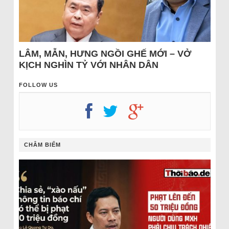
LÂM, MẪN, HƯNG NGỒI GHẾ MỚI – VỞ
KỊCH NGHÌN TỶ VỚI NHÂN DÂN
FOLLOW US
CHÂM BIẾM