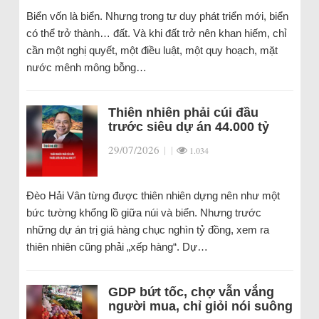
Biển vốn là biển. Nhưng trong tư duy phát triển mới, biển
có thể trở thành… đất. Và khi đất trở nên khan hiếm, chỉ
cần một nghị quyết, một điều luật, một quy hoạch, mặt
nước mênh mông bỗng…
Thiên nhiên phải cúi đầu
trước siêu dự án 44.000 tỷ
29/07/2026
|
|
1.034
Đèo Hải Vân từng được thiên nhiên dựng nên như một
bức tường khổng lồ giữa núi và biển. Nhưng trước
những dự án trị giá hàng chục nghìn tỷ đồng, xem ra
thiên nhiên cũng phải „xếp hàng“. Dự…
GDP bứt tốc, chợ vẫn vắng
người mua, chỉ giỏi nói suông