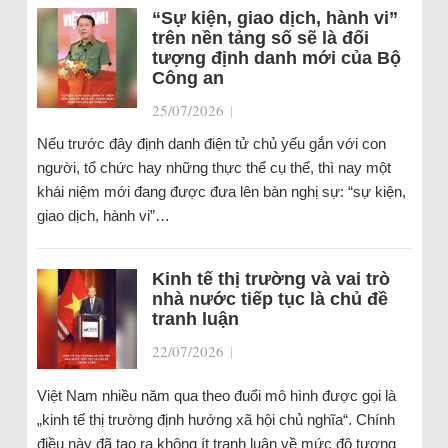
“Sự kiện, giao dịch, hành vi”
trên nền tảng số sẽ là đối
tượng định danh mới của Bộ
Công an
25/07/2026
|
Nếu trước đây định danh điện tử chủ yếu gắn với con
người, tổ chức hay những thực thể cụ thể, thì nay một
khái niệm mới đang được đưa lên bàn nghị sự: “sự kiện,
giao dịch, hành vi”…
Kinh tế thị trường và vai trò
nhà nước tiếp tục là chủ đề
tranh luận
22/07/2026
|
Việt Nam nhiều năm qua theo đuổi mô hình được gọi là
„kinh tế thị trường định hướng xã hội chủ nghĩa“. Chính
điều này đã tạo ra không ít tranh luận về mức độ tương