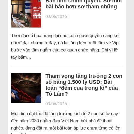
Bản lĩnh chính quyền: Sợ một
bài báo hơn sợ tham nhũng
03/06/2026
|
Thời đại số hóa mang lại cho con người quyền năng kết
nối vĩ đại, nhưng ở đây, nó lại tặng kèm một tấm vé Vip
bước vào tầm ngắm của cơ quan chức năng. Chỉ vì lỡ
tay bấm…
Tham vọng tăng trưởng 2 con
số bằng 1.500 tỷ USD: Bài
toán “đếm cua trong lỗ” của
Tô Lâm?
03/06/2026
|
Mục tiêu đạt tốc độ tăng trưởng kinh tế 2 con số từ nay
đến năm 2030 nhằm đưa Việt Nam bứt phá để thoát
nghèo, đang đặt ra một bài toán áp lực chưa từng có lên