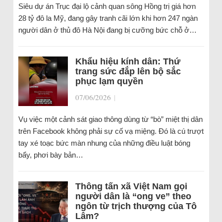
Siêu dự án Trục đại lộ cảnh quan sông Hồng trị giá hơn
28 tỷ đô la Mỹ, đang gây tranh cãi lớn khi hơn 247 ngàn
người dân ở thủ đô Hà Nội đang bị cưỡng bức chỗ ở…
Khẩu hiệu kính dân: Thứ
trang sức đắp lên bộ sắc
phục lạm quyền
07/06/2026
|
Vụ việc một cảnh sát giao thông dùng từ “bò” miệt thị dân
trên Facebook không phải sự cố vạ miệng. Đó là cú trượt
tay xé toạc bức màn nhung của những điều luật bóng
bẩy, phơi bày bản…
Thông tấn xã Việt Nam gọi
người dân là “ong ve” theo
ngôn từ trịch thượng của Tô
Lâm?