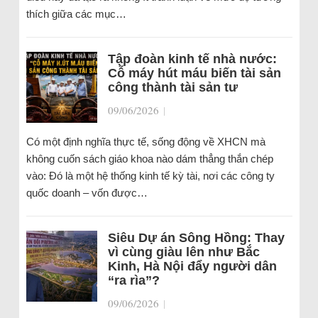
thích giữa các mục…
Tập đoàn kinh tế nhà nước:
Cỗ máy hút máu biến tài sản
công thành tài sản tư
09/06/2026
|
Có một định nghĩa thực tế, sống động về XHCN mà
không cuốn sách giáo khoa nào dám thẳng thắn chép
vào: Đó là một hệ thống kinh tế kỳ tài, nơi các công ty
quốc doanh – vốn được…
Siêu Dự án Sông Hồng: Thay
vì cùng giàu lên như Bắc
Kinh, Hà Nội đẩy người dân
“ra rìa”?
09/06/2026
|