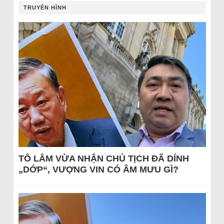
TRUYỀN HÌNH
TÔ LÂM VỪA NHẬN CHỦ TỊCH ĐÃ DÍNH
„DỚP“, VƯỢNG VIN CÓ ÂM MƯU GÌ?