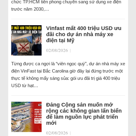
chức TP.HCM tiên phong chuyển sang sử dụng xe điện
trước năm 2030,…
Vinfast mất 400 triệu USD ưu
đãi cho dự án nhà máy xe
điện tại Mỹ
02/08/2026
|
Từng được ca ngợi là “viên ngọc quý”, dự án nhà máy xe
điện VinFast tại Bắc Carolina giờ đây lại đứng trước một
thực tế không mấy sáng sủa: gói ưu đãi trị giá 400 triệu
USD từ hạt…
Đảng Cộng sản muốn mở
rộng các không gian lấn biển
để làm nguồn lực phát triển
mới
02/08/2026
|