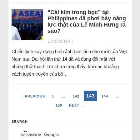
“Cái kim trong bọc” tại
Philippines đã phơi bày năng
lực thật của Lê Minh Hưng ra
sao?
21/05/2026
|
Chiến dịch xây dựng hình ảnh ban lãnh đạo mới của Việt
Nam sau Đại hội lần thứ 14 đã và đang đối mặt với
những thử thách lớn chưa từng thấy, khi các khoảng
cách tuyên truyền của bộ…
…
143
…
← PREVIOUS
1
142
144
159
NEXT →
SEARCH