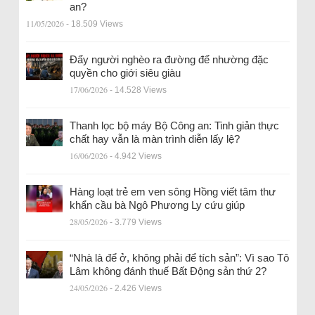
an?
11/05/2026
- 18.509 Views
Đẩy người nghèo ra đường để nhường đặc
quyền cho giới siêu giàu
17/06/2026
- 14.528 Views
Thanh lọc bộ máy Bộ Công an: Tinh giản thực
chất hay vẫn là màn trình diễn lấy lệ?
16/06/2026
- 4.942 Views
Hàng loạt trẻ em ven sông Hồng viết tâm thư
khẩn cầu bà Ngô Phương Ly cứu giúp
28/05/2026
- 3.779 Views
“Nhà là để ở, không phải để tích sản”: Vì sao Tô
Lâm không đánh thuế Bất Động sản thứ 2?
24/05/2026
- 2.426 Views