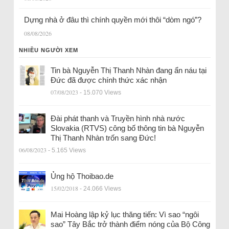
Dựng nhà ở đâu thì chính quyền mới thôi “dòm ngó”?
08/08/2026
NHIỀU NGƯỜI XEM
Tin bà Nguyễn Thị Thanh Nhàn đang ẩn náu tại
Đức đã được chính thức xác nhận
07/08/2023
- 15.070 Views
Đài phát thanh và Truyền hình nhà nước
Slovakia (RTVS) công bố thông tin bà Nguyễn
Thị Thanh Nhàn trốn sang Đức!
06/08/2023
- 5.165 Views
Ủng hộ Thoibao.de
15/02/2018
- 24.066 Views
Mai Hoàng lập kỷ lục thăng tiến: Vì sao “ngôi
sao” Tây Bắc trở thành điểm nóng của Bộ Công