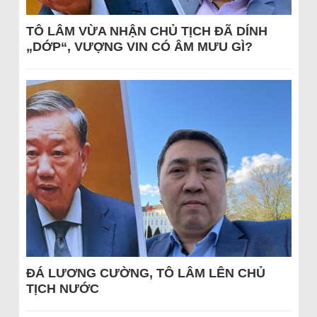
TÔ LÂM VỪA NHẬN CHỦ TỊCH ĐÃ DÍNH
„DỚP“, VƯỢNG VIN CÓ ÂM MƯU GÌ?
ĐÁ LƯƠNG CƯỜNG, TÔ LÂM LÊN CHỦ
TỊCH NƯỚC