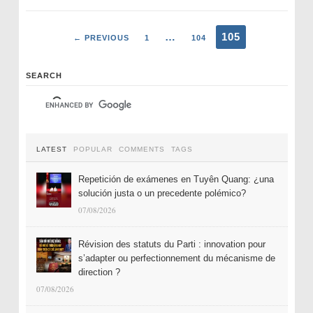
…
105
← PREVIOUS
1
104
SEARCH
LATEST
POPULAR
COMMENTS
TAGS
Repetición de exámenes en Tuyên Quang: ¿una
solución justa o un precedente polémico?
07/08/2026
Révision des statuts du Parti : innovation pour
s’adapter ou perfectionnement du mécanisme de
direction ?
07/08/2026