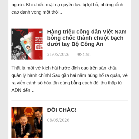
người. Khi chiếc mặt nạ quyền lực bị lột bỏ, những đỉnh
cao danh vọng một thời…
Hàng triệu công dân Việt Nam
bỗng chốc thành chuột bạch
dưới tay Bộ Công An
21/05/2026
|
|
2.201
Thật là một vở kịch hài hước đỉnh cao trên sân khấu
quản lý hành chính! Sau gần hai năm hùng hổ ra quân, vẽ
ra viễn cảnh số hóa tận cùng bằng cách đòi thu thập từ
ADN đến…
ĐỔI CHÁC!
08/05/2026
|