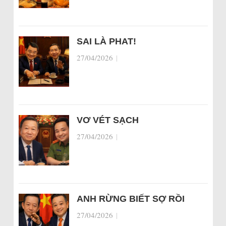
SAI LÀ PHAT!
27/04/2026
|
VƠ VÉT SẠCH
27/04/2026
|
ANH RỪNG BIẾT SỢ RỒI
27/04/2026
|