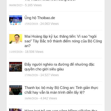
06/08/2023
- 5.165 Views
Ủng hộ Thoibao.de
15/02/2018
- 24.063 Views
Mai Hoàng lập kỷ lục thăng tiến: Vì sao “ngôi
sao” Tây Bắc trở thành điểm nóng của Bộ Công
an?
11/05/2026
- 18.506 Views
Đẩy người nghèo ra đường để nhường đặc
quyền cho giới siêu giàu
17/06/2026
- 14.527 Views
Thanh lọc bộ máy Bộ Công an: Tinh giản thực
chất hay vẫn là màn trình diễn lấy lệ?
16/06/2026
- 4.942 Views
Hàng loạt trẻ em ven sông Hồng viết tâm thư