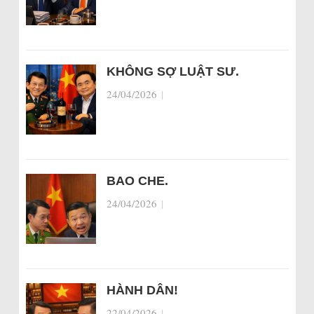
KHÔNG SỢ LUẬT SƯ.
24/04/2026
|
BAO CHE.
24/04/2026
|
HÀNH DÂN!
22/04/2026
|