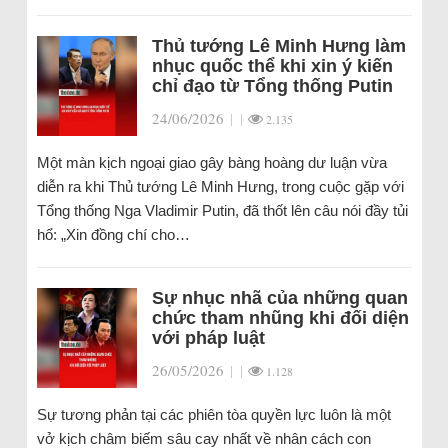
Thủ tướng Lê Minh Hưng làm
nhục quốc thể khi xin ý kiến
chỉ đạo từ Tổng thống Putin
24/06/2026
|
|
2.135
Một màn kịch ngoại giao gây bàng hoàng dư luận vừa
diễn ra khi Thủ tướng Lê Minh Hưng, trong cuộc gặp với
Tổng thống Nga Vladimir Putin, đã thốt lên câu nói đầy tủi
hổ: „Xin đồng chí cho…
Sự nhục nhã của những quan
chức tham nhũng khi đối diện
với pháp luật
26/05/2026
|
|
1.128
Sự tương phản tại các phiên tòa quyền lực luôn là một
vở kịch châm biếm sâu cay nhất về nhân cách con