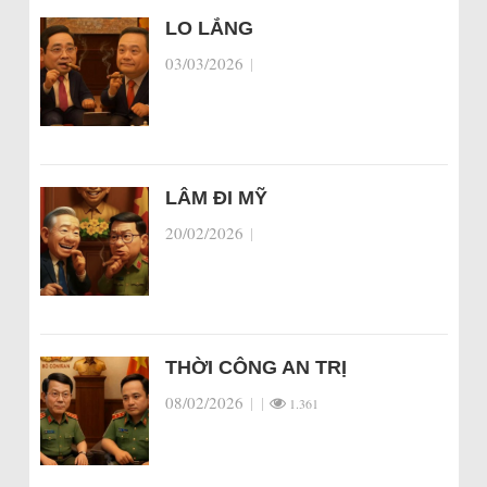
LO LẮNG
03/03/2026
|
LÂM ĐI MỸ
20/02/2026
|
THỜI CÔNG AN TRỊ
08/02/2026
|
|
1.361