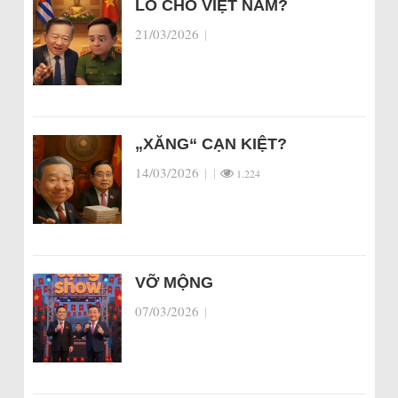
LO CHO VIỆT NAM?
21/03/2026
|
„XĂNG“ CẠN KIỆT?
14/03/2026
|
|
1.224
VỠ MỘNG
07/03/2026
|