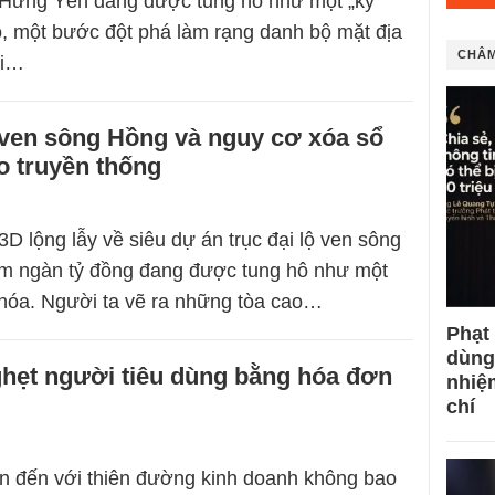
i Hưng Yên đang được tung hô như một „kỳ
ao, một bước đột phá làm rạng danh bộ mặt địa
CHÂM
ời…
 ven sông Hồng và nguy cơ xóa sổ
o truyền thống
D lộng lẫy về siêu dự án trục đại lộ ven sông
răm ngàn tỷ đồng đang được tung hô như một
hị hóa. Người ta vẽ ra những tòa cao…
Phạt
dùng
hẹt người tiêu dùng bằng hóa đơn
nhiệ
chí
 đến với thiên đường kinh doanh không bao