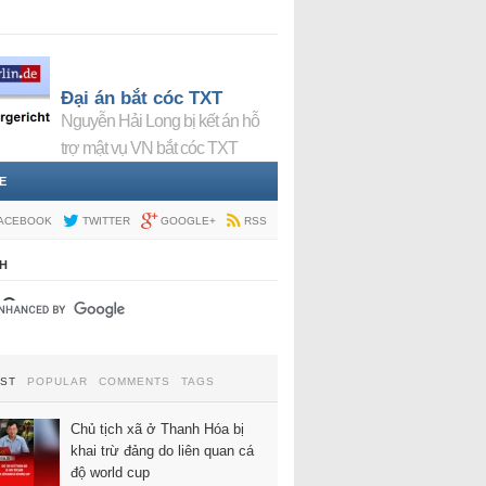
Đại án bắt cóc TXT
Nguyễn Hải Long bị kết án hỗ
trợ mật vụ VN bắt cóc TXT
E
ACEBOOK
TWITTER
GOOGLE+
RSS
H
EST
POPULAR
COMMENTS
TAGS
Chủ tịch xã ở Thanh Hóa bị
khai trừ đảng do liên quan cá
độ world cup