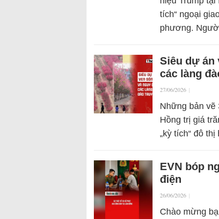
hiệu Trump tạ
tích“ ngoại gi
phương. Ngư
Siêu dự án
các làng đà
27/06/2026
|
Những bản vẽ 3
Hồng trị giá t
„kỳ tích“ đô t
EVN bóp ng
điện
26/06/2026
|
Chào mừng bạn