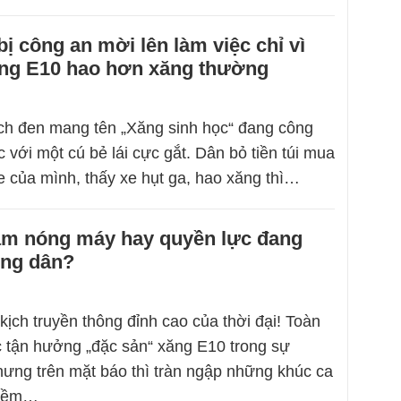
ị công an mời lên làm việc chỉ vì
ng E10 hao hơn xăng thường
ịch đen mang tên „Xăng sinh học“ đang công
 với một cú bẻ lái cực gắt. Dân bỏ tiền túi mua
e của mình, thấy xe hụt ga, hao xăng thì…
àm nóng máy hay quyền lực đang
òng dân?
kịch truyền thông đỉnh cao của thời đại! Toàn
 tận hưởng „đặc sản“ xăng E10 trong sự
ưng trên mặt báo thì tràn ngập những khúc ca
niềm…