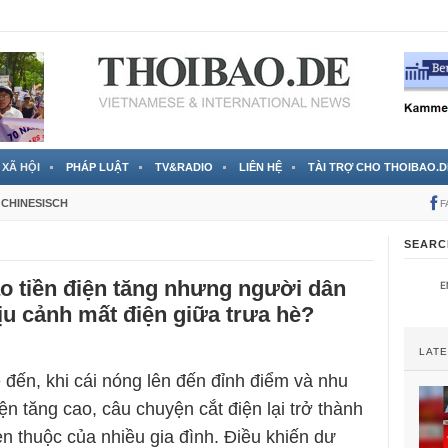
 đã được chính thức xác nhận
3 Jahren ago
XÃ HỘI
PHÁP LUẬT
TV&RADIO
LIÊN HỆ
TÀI TRỢ CHO THOIBAO.D
CHINESISCH
F
SEARC
o tiền điện tăng nhưng người dân
ịu cảnh mất điện giữa trưa hè?
LAT
 đến, khi cái nóng lên đến đỉnh điểm và nhu
n tăng cao, câu chuyện cắt điện lại trở thành
n thuộc của nhiều gia đình. Điều khiến dư