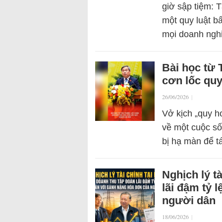
giờ sập tiệm: 
một quy luật bấ
mọi doanh ng
Bài học từ 
cơn lốc qu
26/06/2026
|
Vở kịch „quy h
về một cuộc s
bị hạ màn để t
Nghịch lý t
lãi đậm tỷ 
người dân
18/06/2026
|