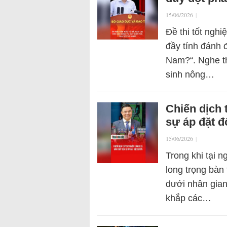
15/06/2026
|
Đề thi tốt ngh
đầy tính đánh 
Nam?“. Nghe th
sinh nông…
Chiến dịch 
sự áp đặt 
15/06/2026
|
Trong khi tại 
long trọng bàn 
dưới nhân gian
khắp các…