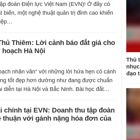
Tập đoàn Điện lực Việt Nam (EVN)! Ở đây có
t biến, một nghệ thuật quản trị đỉnh cao khiến
hiệp…
Thủ Thiêm: Lời cảnh báo đắt giá cho
y hoạch Hà Nội
Thủ 
nhục 
oạch nhân văn“ với những lời hứa hẹn có cánh
đạo 
ống tốt đẹp hơn dường như đang được chuẩn
ái diễn tại Hà Nội và Bắc Ninh. Bài học đắt…
ài chính tại EVN: Doanh thu tập đoàn
lệ thuận với gánh nặng hóa đơn của