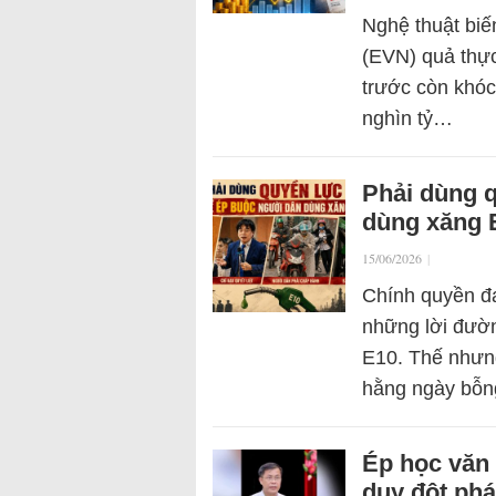
Nghệ thuật biế
(EVN) quả thực
trước còn khóc 
nghìn tỷ…
Phải dùng 
dùng xăng 
15/06/2026
|
Chính quyền đa
những lời đườn
E10. Thế nhưng
hằng ngày bỗ
Ép học văn 
duy đột ph