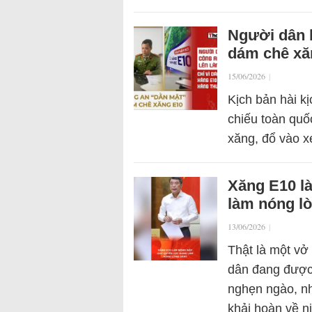
Người dân b
dám chê xă
15/06/2026
|
Kịch bản hài k
chiếu toàn quốc
xăng, đổ vào x
Xăng E10 l
làm nóng l
13/06/2026
|
Thật là một vở 
dân đang được
nghẹn ngào, nh
khải hoàn về 