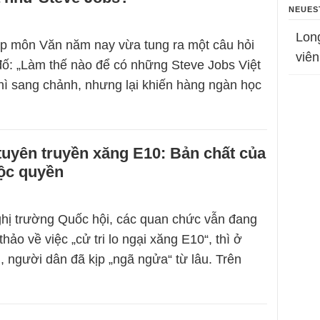
NEUES
Lon
iệp môn Văn năm nay vừa tung ra một câu hỏi
viên
đố: „Làm thế nào để có những Steve Jobs Việt
ì sang chảnh, nhưng lại khiến hàng ngàn học
tuyên truyền xăng E10: Bản chất của
độc quyền
nghị trường Quốc hội, các quan chức vẫn đang
thảo về việc „cử tri lo ngại xăng E10“, thì ở
, người dân đã kịp „ngã ngửa“ từ lâu. Trên