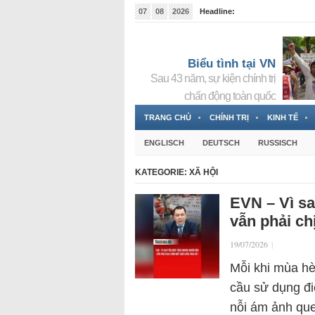
07
08
2026
Headline:
Tin bà Nguyễn Thị Thanh Nhàn đang ẩn náu tại Đức
Biểu tình tại VN
Sau 43 năm, sự kiện chính trị
chấn động toàn quốc
TRANG CHỦ
CHÍNH TRỊ
KINH TẾ
ENGLISCH
DEUTSCH
RUSSISCH
KATEGORIE:
XÃ HỘI
EVN – Vì sa
vẫn phải ch
19/07/2026
|
Mỗi khi mùa hè
cầu sử dụng điệ
nỗi ám ảnh que