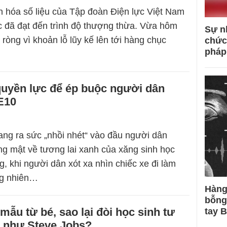
n hóa số liệu của Tập đoàn Điện lực Việt Nam
 đã đạt đến trình độ thượng thừa. Vừa hôm
Sự n
ròng vì khoản lỗ lũy kế lên tới hàng chục
chức
pháp
quyền lực để ép buộc người dân
E10
ng ra sức „nhồi nhét“ vào đầu người dân
g mật về tương lai xanh của xăng sinh học
, khi người dân xót xa nhìn chiếc xe đi làm
ng nhiên…
Hàng
bỗng
mẫu từ bé, sao lại đòi học sinh tư
tay 
á như Steve Jobs?