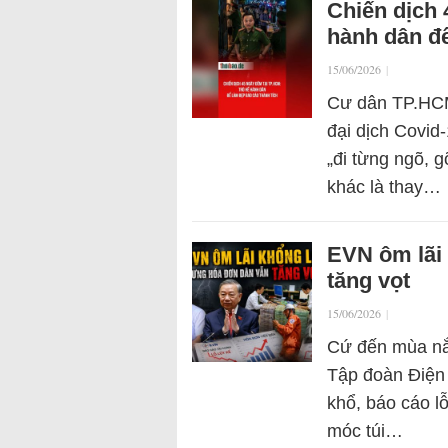
Chiến dịch 
hành dân để
15/06/2026
|
Cư dân TP.HCM
đại dịch Covid
„đi từng ngõ, 
khác là thay…
EVN ôm lãi
tăng vọt
15/06/2026
|
Cứ đến mùa nắn
Tập đoàn Điện 
khổ, báo cáo l
móc túi…