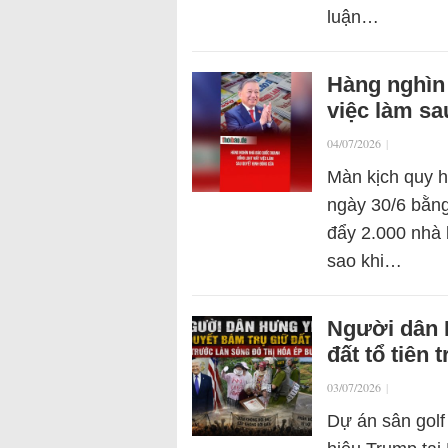
luận…
Hàng nghìn
việc làm sa
04/07/2026
|
Màn kịch quy h
ngày 30/6 bằng
đẩy 2.000 nhà 
sao khi…
Người dân 
đất tổ tiên
03/07/2026
|
Dự án sân gol