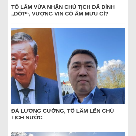
TÔ LÂM VỪA NHẬN CHỦ TỊCH ĐÃ DÍNH
„DỚP“, VƯỢNG VIN CÓ ÂM MƯU GÌ?
ĐÁ LƯƠNG CƯỜNG, TÔ LÂM LÊN CHỦ
TỊCH NƯỚC