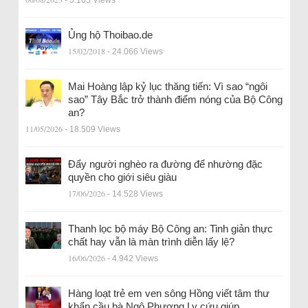
- 5.165 Views
Ủng hộ Thoibao.de
15/02/2018
- 24.066 Views
Mai Hoàng lập kỷ lục thăng tiến: Vì sao “ngôi
sao” Tây Bắc trở thành điểm nóng của Bộ Công
an?
11/05/2026
- 18.509 Views
Đẩy người nghèo ra đường để nhường đặc
quyền cho giới siêu giàu
17/06/2026
- 14.528 Views
Thanh lọc bộ máy Bộ Công an: Tinh giản thực
chất hay vẫn là màn trình diễn lấy lệ?
16/06/2026
- 4.942 Views
Hàng loạt trẻ em ven sông Hồng viết tâm thư
khẩn cầu bà Ngô Phương Ly cứu giúp