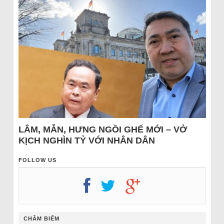
LÂM, MẪN, HƯNG NGỒI GHẾ MỚI – VỞ
KỊCH NGHÌN TỶ VỚI NHÂN DÂN
FOLLOW US
CHÂM BIẾM