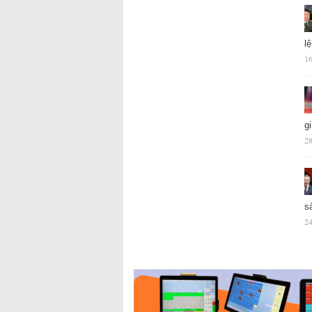
l
16
g
28
s
24