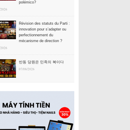
polémico?
/2026
Révision des statuts du Parti :
innovation pour s’adapter ou
perfectionnement du
mécanisme de direction ?
/2026
반동 당원은 민족의 복이다
07/08/2026