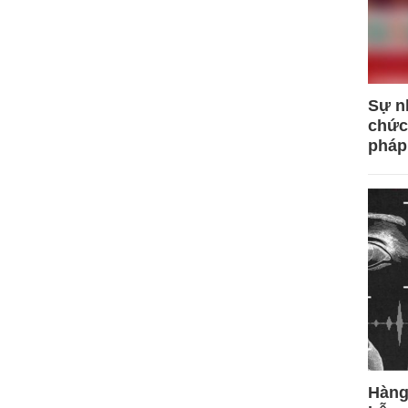
Sự n
chức
pháp
Hàng