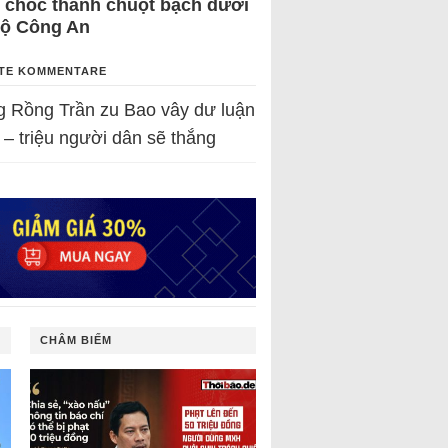
 chốc thành chuột bạch dưới
Bộ Công An
TE KOMMENTARE
g Rồng Trần
zu
Bao vây dư luận
 – triệu người dân sẽ thắng
CHÂM BIẾM