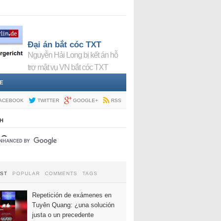
Đại án bắt cóc TXT
Nguyễn Hải Long bị kết án hỗ
trợ mật vụ VN bắt cóc TXT
E
ACEBOOK
TWITTER
GOOGLE+
RSS
H
EST
POPULAR
COMMENTS
TAGS
Repetición de exámenes en
Tuyên Quang: ¿una solución
justa o un precedente