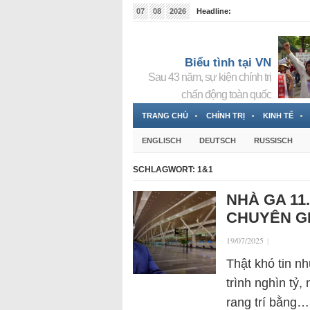
07
08
2026
Headline:
Tin bà Nguyễn Thị Thanh Nhàn đang ẩn náu tại Đức
Biểu tình tại VN
Sau 43 năm, sự kiện chính trị
chấn động toàn quốc
TRANG CHỦ
CHÍNH TRỊ
KINH TẾ
ENGLISCH
DEUTSCH
RUSSISCH
SCHLAGWORT:
1&1
NHÀ GA 11
CHUYÊN GI
19/07/2025
|
Thật khó tin n
trình nghìn tỷ,
rang trí bằng…