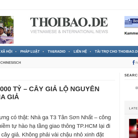
 đã được chính thức xác nhận
3 Jahren ago
XÃ HỘI
PHÁP LUẬT
TV&RADIO
LIÊN HỆ
TÀI TRỢ CHO THOIBAO.D
CHINESISCH
F
SEARC
.000 TỶ – CÂY GIẢ LỘ NGUYÊN
A GIẢ
LAT
hưng có thật: Nhà ga T3 Tân Sơn Nhất – công
 niềm tự hào hạ tầng giao thông TP.HCM lại đi
 cây giả. Không phải vài chậu nhỏ xinh đặt