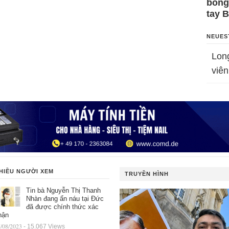
bỗng
tay 
NEUES
Lon
viên
HIỀU NGƯỜI XEM
TRUYỀN HÌNH
Tin bà Nguyễn Thị Thanh
Nhàn đang ẩn náu tại Đức
đã được chính thức xác
hận
/08/2023
- 15.067 Views