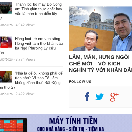
Thanh lọc bộ máy Bộ Công
an: Tinh giản thực chất hay
vẫn là màn trình diễn lấy
ệ?
/06/2026
- 4.942 Views
Hàng loạt trẻ em ven sông
Hồng viết tâm thư khẩn cầu
bà Ngô Phương Ly cứu
iúp
LÂM, MẪN, HƯNG NGỒI
/05/2026
- 3.774 Views
GHẾ MỚI – VỞ KỊCH
NGHÌN TỶ VỚI NHÂN DÂ
“Nhà là để ở, không phải để
tích sản”: Vì sao Tô Lâm
FOLLOW US
không đánh thuế Bất Động
ản thứ 2?
/05/2026
- 2.422 Views