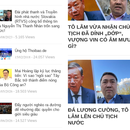
Đài phát thanh và Truyền
hình nhà nước Slovakia
(RTVS) công bố thông tin
à Nguyễn Thị Thanh Nhàn trốn sang
TÔ LÂM VỪA NHẬN CHỦ
ức!
TỊCH ĐÃ DÍNH „DỚP“,
/08/2023
- 5.165 Views
VƯỢNG VIN CÓ ÂM MƯ
GÌ?
Ủng hộ Thoibao.de
15/02/2018
- 24.057 Views
Mai Hoàng lập kỷ lục thăng
tiến: Vì sao “ngôi sao” Tây
Bắc trở thành điểm nóng
ủa Bộ Công an?
/05/2026
- 18.503 Views
Đẩy người nghèo ra đường
ĐÁ LƯƠNG CƯỜNG, TÔ
để nhường đặc quyền cho
giới siêu giàu
LÂM LÊN CHỦ TỊCH
/06/2026
- 14.527 Views
NƯỚC