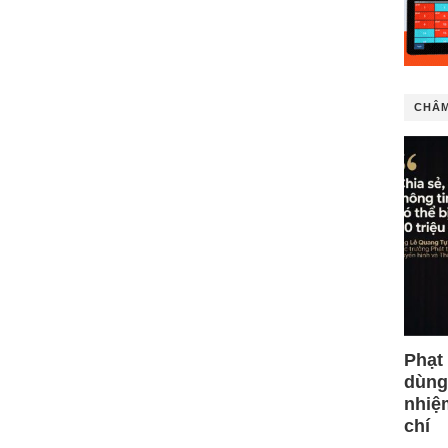
CHÂM
Phạt
dùng
nhiệ
chí