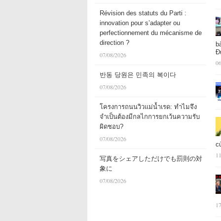
Révision des statuts du Parti :
innovation pour s’adapter ou
perfectionnement du mécanisme de
direction ?
b
Đ
07/08/2026
06
반동 당원은 민족의 복이다
07/08/2026
โครงการถนนวิวแม่น้ำเรด: ทำไมจึง
จำเป็นต้องมีกลไกการยกเว้นความรับ
ผิดชอบ?
07/08/2026
c
11
写真をシェアしただけでも罰則の対
象に
07/08/2026
17