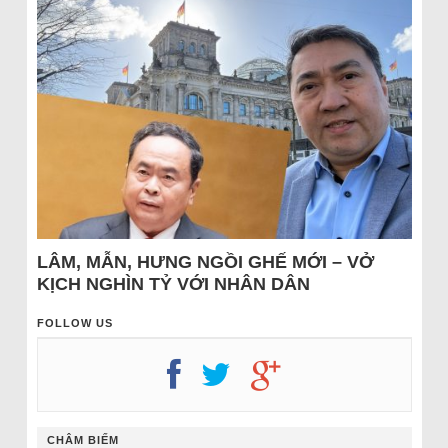
LÂM, MẪN, HƯNG NGỒI GHẾ MỚI – VỞ
KỊCH NGHÌN TỶ VỚI NHÂN DÂN
FOLLOW US
CHÂM BIẾM