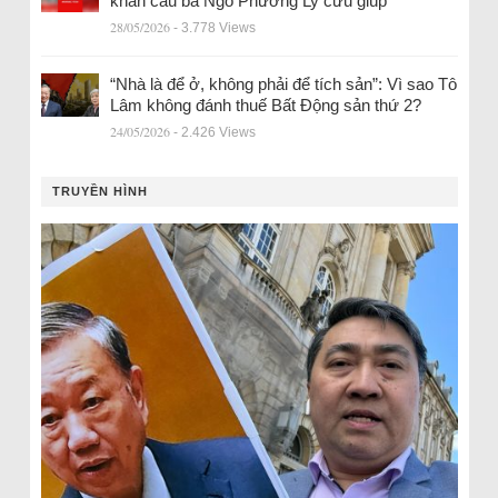
khẩn cầu bà Ngô Phương Ly cứu giúp
28/05/2026
- 3.778 Views
“Nhà là để ở, không phải để tích sản”: Vì sao Tô
Lâm không đánh thuế Bất Động sản thứ 2?
24/05/2026
- 2.426 Views
TRUYỀN HÌNH