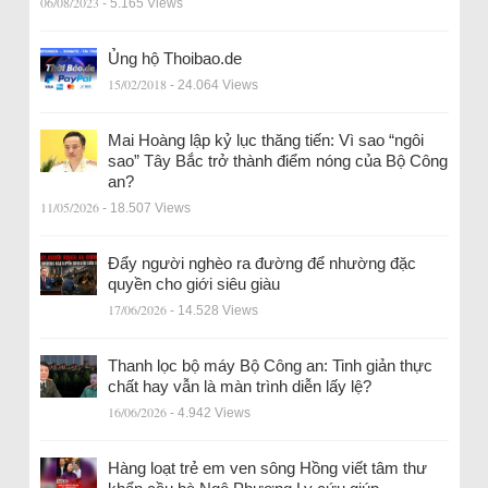
06/08/2023
- 5.165 Views
Ủng hộ Thoibao.de
15/02/2018
- 24.064 Views
Mai Hoàng lập kỷ lục thăng tiến: Vì sao “ngôi
sao” Tây Bắc trở thành điểm nóng của Bộ Công
an?
11/05/2026
- 18.507 Views
Đẩy người nghèo ra đường để nhường đặc
quyền cho giới siêu giàu
17/06/2026
- 14.528 Views
Thanh lọc bộ máy Bộ Công an: Tinh giản thực
chất hay vẫn là màn trình diễn lấy lệ?
16/06/2026
- 4.942 Views
Hàng loạt trẻ em ven sông Hồng viết tâm thư