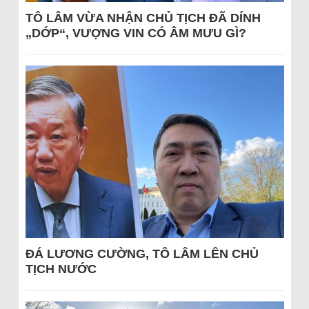
TÔ LÂM VỪA NHẬN CHỦ TỊCH ĐÃ DÍNH
„DỚP“, VƯỢNG VIN CÓ ÂM MƯU GÌ?
ĐÁ LƯƠNG CƯỜNG, TÔ LÂM LÊN CHỦ
TỊCH NƯỚC