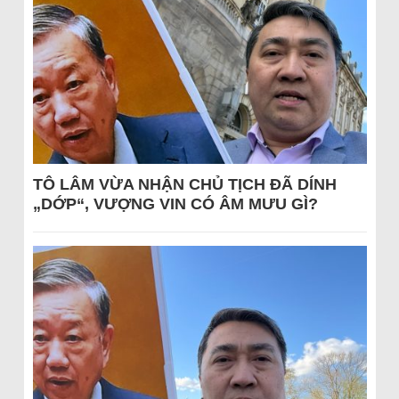
TÔ LÂM VỪA NHẬN CHỦ TỊCH ĐÃ DÍNH
„DỚP“, VƯỢNG VIN CÓ ÂM MƯU GÌ?