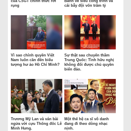
của CSGT chính thức rơi
Bánh vẽ siêu công trình và
rụng
cái bẫy đội vốn trăm tỷ
Vì sao chính quyền Việt
Sự thật sau chuyến thăm
Nam luôn cần đến biểu
Trung Quốc: Tình hữu nghị
tượng hư ảo Hồ Chí Minh?
không đổi được chủ quyền
biển đảo.
Trương Mỹ Lan và ván bài
Một thế hệ ca sĩ vô danh
ngửa với cựu Thống đốc Lê
đang đi theo dòng nhạc
Minh Hưng.
nịnh.