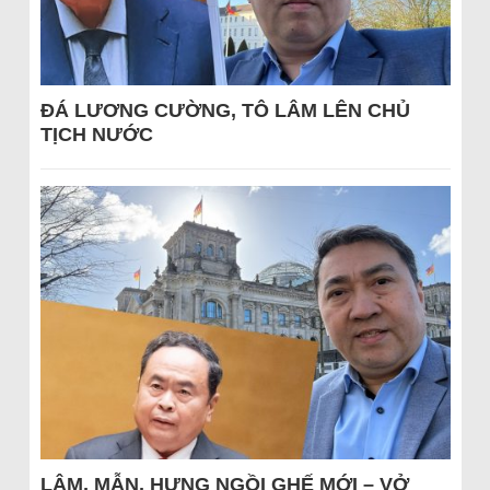
ĐÁ LƯƠNG CƯỜNG, TÔ LÂM LÊN CHỦ
TỊCH NƯỚC
LÂM, MẪN, HƯNG NGỒI GHẾ MỚI – VỞ