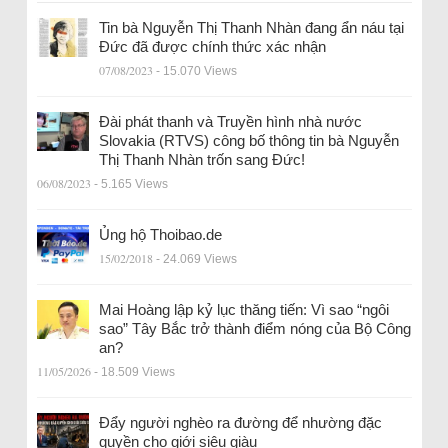
Tin bà Nguyễn Thị Thanh Nhàn đang ẩn náu tại
Đức đã được chính thức xác nhận
07/08/2023
- 15.070 Views
Đài phát thanh và Truyền hình nhà nước
Slovakia (RTVS) công bố thông tin bà Nguyễn
Thị Thanh Nhàn trốn sang Đức!
06/08/2023
- 5.165 Views
Ủng hộ Thoibao.de
15/02/2018
- 24.069 Views
Mai Hoàng lập kỷ lục thăng tiến: Vì sao “ngôi
sao” Tây Bắc trở thành điểm nóng của Bộ Công
an?
11/05/2026
- 18.509 Views
Đẩy người nghèo ra đường để nhường đặc
quyền cho giới siêu giàu