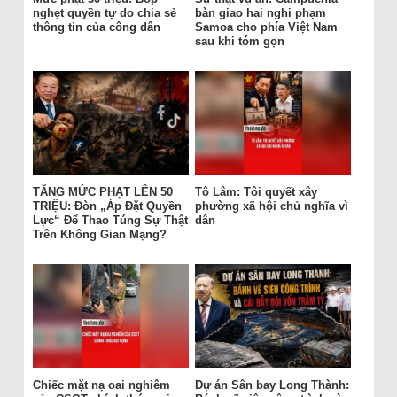
nghẹt quyền tự do chia sẻ
bàn giao hai nghi phạm
thông tin của công dân
Samoa cho phía Việt Nam
sau khi tóm gọn
TĂNG MỨC PHẠT LÊN 50
Tô Lâm: Tôi quyết xây
TRIỆU: Đòn „Áp Đặt Quyền
phường xã hội chủ nghĩa vì
Lực“ Để Thao Túng Sự Thật
dân
Trên Không Gian Mạng?
Chiếc mặt nạ oai nghiêm
Dự án Sân bay Long Thành: