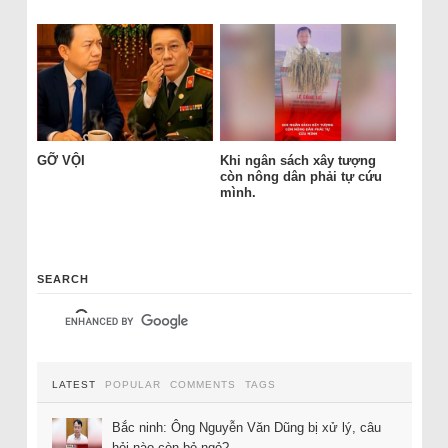
GỠ VỘI
Khi ngân sách xây tượng
còn nông dân phải tự cứu
mình.
SEARCH
LATEST
POPULAR
COMMENTS
TAGS
Bắc ninh: Ông Nguyễn Văn Dũng bị xử lý, câu
hỏi nào còn bỏ ngỏ?