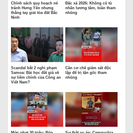
Chính sách quy hoạch né
Đặc xá 2026: Không có tù
tránh Hưng Yên nhưng
nhân lương tâm, toàn tham
thẳng tay giải tỏa đất Bắc
nhũng
Ninh
Scandal bắt 2 nghi phạm
Cần cơ chế giám sát độc
Samoa: Bài học đắt giá về
lập để trị tận gốc tham
sự liêm chính của Công an
nhũng
Việt Nam?
Mức phạt 30 triệu: Bóp
Sự thật vụ án: Campuchia