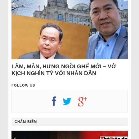
LÂM, MẪN, HƯNG NGỒI GHẾ MỚI – VỞ
KỊCH NGHÌN TỶ VỚI NHÂN DÂN
FOLLOW US
CHÂM BIẾM