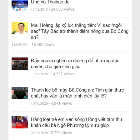
Ủng hộ Thoibao.de
15/02/2018
- 24.053 Views
Mai Hoàng lập kỷ lục thăng tiến: Vì sao “ngôi
sao” Tây Bắc trở thành điểm nóng của Bộ Công
an?
11/05/2026
- 18.499 Views
Đẩy người nghèo ra đường để nhường đặc
quyền cho giới siêu giàu
17/06/2026
- 14.527 Views
Thanh lọc bộ máy Bộ Công an: Tinh giản thực
chất hay vẫn là màn trình diễn lấy lệ?
16/06/2026
- 4.941 Views
Hàng loạt trẻ em ven sông Hồng viết tâm thư
khẩn cầu bà Ngô Phương Ly cứu giúp
28/05/2026
- 3.770 Views