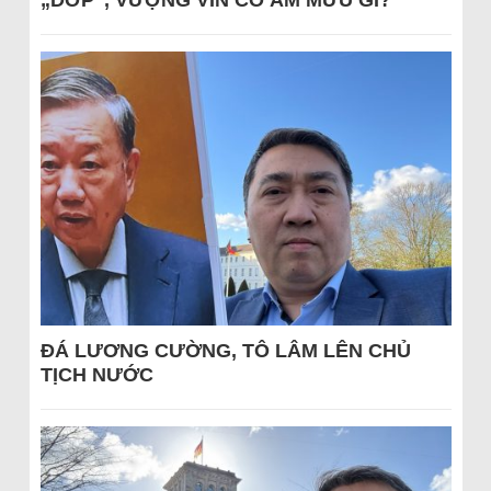
„DỚP“, VƯỢNG VIN CÓ ÂM MƯU GÌ?
ĐÁ LƯƠNG CƯỜNG, TÔ LÂM LÊN CHỦ
TỊCH NƯỚC