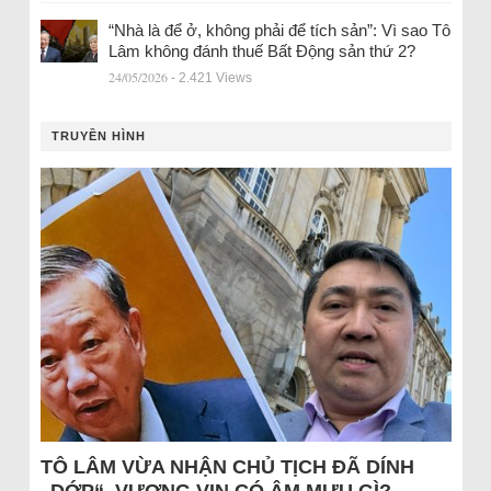
“Nhà là để ở, không phải để tích sản”: Vì sao Tô
Lâm không đánh thuế Bất Động sản thứ 2?
24/05/2026
- 2.421 Views
TRUYỀN HÌNH
TÔ LÂM VỪA NHẬN CHỦ TỊCH ĐÃ DÍNH