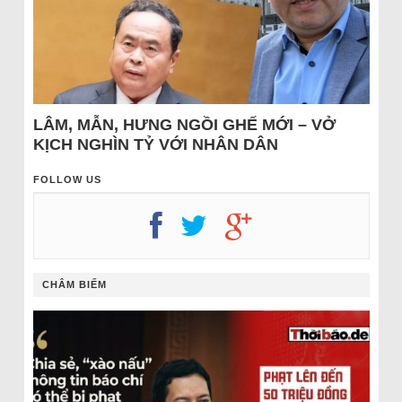
LÂM, MẪN, HƯNG NGỒI GHẾ MỚI – VỞ
KỊCH NGHÌN TỶ VỚI NHÂN DÂN
FOLLOW US
CHÂM BIẾM