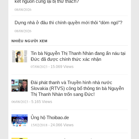
kết nguồn cung lại bị thử thách?
08/08/2026
Dựng nhà ở đâu thì chính quyền mới thôi “dòm ngó”?
08/08/2026
NHIỀU NGƯỜI XEM
Tin bà Nguyễn Thị Thanh Nhàn đang ẩn náu tại
Đức đã được chính thức xác nhận
07/08/2023
- 15.069 Views
Đài phát thanh và Truyền hình nhà nước
Slovakia (RTVS) công bố thông tin bà Nguyễn
Thị Thanh Nhàn trốn sang Đức!
06/08/2023
- 5.165 Views
Ủng hộ Thoibao.de
15/02/2018
- 24.066 Views