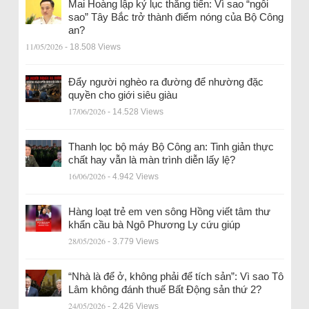
Mai Hoàng lập kỷ lục thăng tiến: Vì sao “ngôi
sao” Tây Bắc trở thành điểm nóng của Bộ Công
an?
11/05/2026
- 18.508 Views
Đẩy người nghèo ra đường để nhường đặc
quyền cho giới siêu giàu
17/06/2026
- 14.528 Views
Thanh lọc bộ máy Bộ Công an: Tinh giản thực
chất hay vẫn là màn trình diễn lấy lệ?
16/06/2026
- 4.942 Views
Hàng loạt trẻ em ven sông Hồng viết tâm thư
khẩn cầu bà Ngô Phương Ly cứu giúp
28/05/2026
- 3.779 Views
“Nhà là để ở, không phải để tích sản”: Vì sao Tô
Lâm không đánh thuế Bất Động sản thứ 2?
24/05/2026
- 2.426 Views