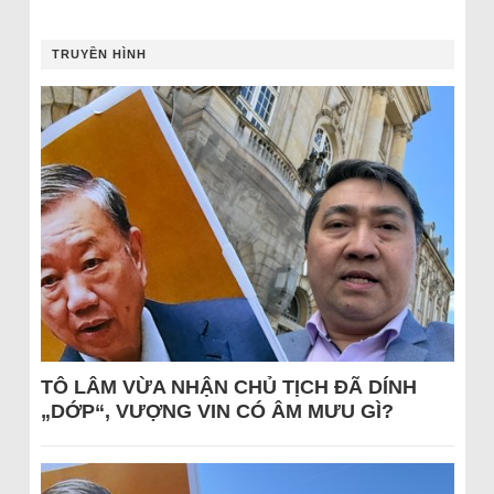
TRUYỀN HÌNH
TÔ LÂM VỪA NHẬN CHỦ TỊCH ĐÃ DÍNH
„DỚP“, VƯỢNG VIN CÓ ÂM MƯU GÌ?