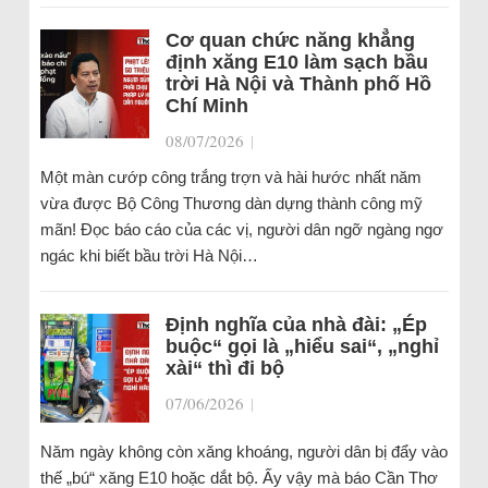
Cơ quan chức năng khẳng
định xăng E10 làm sạch bầu
trời Hà Nội và Thành phố Hồ
Chí Minh
08/07/2026
|
Một màn cướp công trắng trợn và hài hước nhất năm
vừa được Bộ Công Thương dàn dựng thành công mỹ
mãn! Đọc báo cáo của các vị, người dân ngỡ ngàng ngơ
ngác khi biết bầu trời Hà Nội…
Định nghĩa của nhà đài: „Ép
buộc“ gọi là „hiểu sai“, „nghỉ
xài“ thì đi bộ
07/06/2026
|
Năm ngày không còn xăng khoáng, người dân bị đẩy vào
thế „bú“ xăng E10 hoặc dắt bộ. Ấy vậy mà báo Cần Thơ