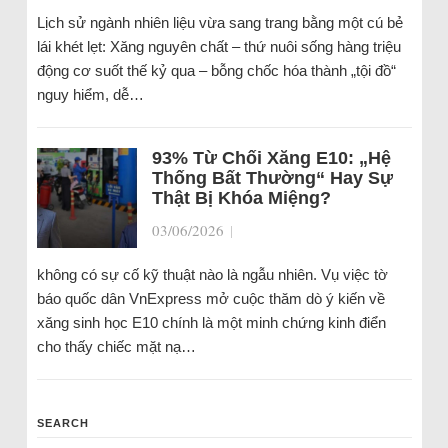
Lịch sử ngành nhiên liệu vừa sang trang bằng một cú bẻ
lái khét lẹt: Xăng nguyên chất – thứ nuôi sống hàng triệu
động cơ suốt thế kỷ qua – bỗng chốc hóa thành „tội đồ“
nguy hiểm, dễ…
93% Từ Chối Xăng E10: „Hệ
Thống Bất Thường“ Hay Sự
Thật Bị Khóa Miệng?
03/06/2026
|
không có sự cố kỹ thuật nào là ngẫu nhiên. Vụ việc tờ
báo quốc dân VnExpress mở cuộc thăm dò ý kiến về
xăng sinh học E10 chính là một minh chứng kinh điển
cho thấy chiếc mặt nạ…
SEARCH