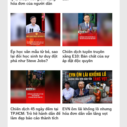
hóa đơn của người dân
Ép học văn mẫu từ bé, sao
Chiến dịch tuyên truyền
lại đòi học sinh tư duy đột
xăng E10: Bản chất của sự
phá như Steve Jobs?
áp đặt độc quyền
Chiến dịch 45 ngày đêm tại
EVN ôm lãi khổng lồ nhưng
TP.HCM: Trò hề hành dân để
hóa đơn dân vẫn tăng vọt
làm đẹp báo cáo thành tích