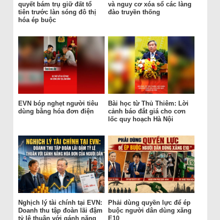
quyết bám trụ giữ đất tổ
và nguy cơ xóa sổ các làng
tiên trước làn sóng đô thị
đào truyền thống
hóa ép buộc
EVN bóp nghẹt người tiêu
Bài học từ Thủ Thiêm: Lời
dùng bằng hóa đơn điện
cảnh báo đắt giá cho cơn
lốc quy hoạch Hà Nội
Nghịch lý tài chính tại EVN:
Phải dùng quyền lực để ép
Doanh thu tập đoàn lãi đậm
buộc người dân dùng xăng
tỷ lệ thuận với gánh nặng
E10