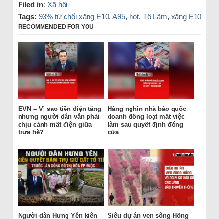
Filed in:
Xã hội
Tags:
93% từ chối xăng E10
,
A95
,
hot
,
Tô Lâm
,
xăng E10
RECOMMENDED FOR YOU
EVN – Vì sao tiền điện tăng
Hàng nghìn nhà báo quốc
nhưng người dân vẫn phải
doanh đồng loạt mất việc
chịu cảnh mất điện giữa
làm sau quyết định đóng
trưa hè?
cửa
Người dân Hưng Yên kiên
Siêu dự án ven sông Hồng