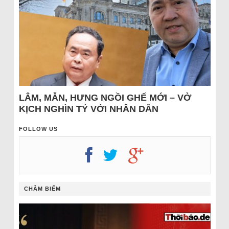
LÂM, MẪN, HƯNG NGỒI GHẾ MỚI – VỞ
KỊCH NGHÌN TỶ VỚI NHÂN DÂN
FOLLOW US
CHÂM BIẾM