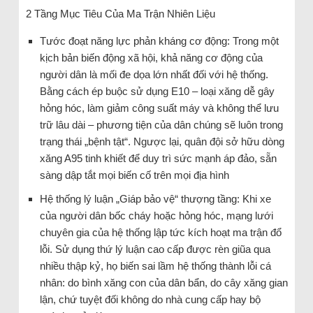
2 Tầng Mục Tiêu Của Ma Trận Nhiên Liệu
Tước đoạt năng lực phản kháng cơ động: Trong một
kịch bản biến động xã hội, khả năng cơ động của
người dân là mối đe dọa lớn nhất đối với hệ thống.
Bằng cách ép buộc sử dụng E10 – loại xăng dễ gây
hỏng hóc, làm giảm công suất máy và không thể lưu
trữ lâu dài – phương tiện của dân chúng sẽ luôn trong
trạng thái „bệnh tật“. Ngược lại, quân đội sở hữu dòng
xăng A95 tinh khiết để duy trì sức mạnh áp đảo, sẵn
sàng dập tắt mọi biến cố trên mọi địa hình
Hệ thống lý luận „Giáp bảo vệ“ thượng tầng: Khi xe
của người dân bốc cháy hoặc hỏng hóc, mạng lưới
chuyên gia của hệ thống lập tức kích hoạt ma trận đổ
lỗi. Sử dụng thứ lý luận cao cấp được rèn giũa qua
nhiều thập kỷ, họ biến sai lầm hệ thống thành lỗi cá
nhân: do bình xăng con của dân bẩn, do cây xăng gian
lận, chứ tuyệt đối không do nhà cung cấp hay bộ