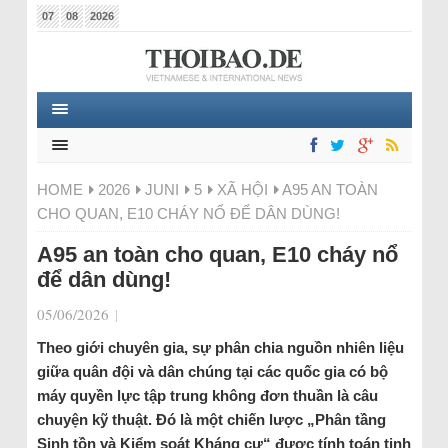
07
08
2026
HOME
2026
JUNI
5
XÃ HỘI
A95 AN TOÀN
CHO QUAN, E10 CHÁY NỔ ĐỂ DÂN DÙNG!
A95 an toàn cho quan, E10 cháy nổ
để dân dùng!
05/06/2026
|
Theo giới chuyên gia, sự phân chia nguồn nhiên liệu
giữa quân đội và dân chúng tại các quốc gia có bộ
máy quyền lực tập trung không đơn thuần là câu
chuyện kỹ thuật. Đó là một chiến lược „Phân tầng
Sinh tồn và Kiểm soát Kháng cự“ được tính toán tinh