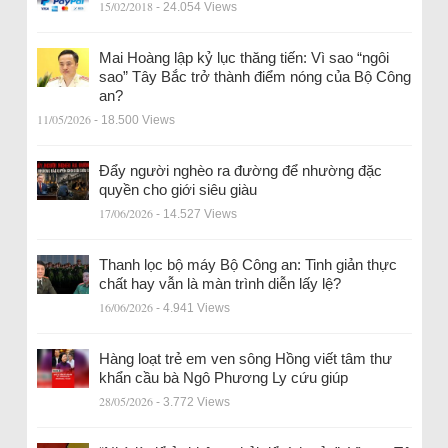
15/02/2018
- 24.054 Views
Mai Hoàng lập kỷ lục thăng tiến: Vì sao “ngôi
sao” Tây Bắc trở thành điểm nóng của Bộ Công
an?
11/05/2026
- 18.500 Views
Đẩy người nghèo ra đường để nhường đặc
quyền cho giới siêu giàu
17/06/2026
- 14.527 Views
Thanh lọc bộ máy Bộ Công an: Tinh giản thực
chất hay vẫn là màn trình diễn lấy lệ?
16/06/2026
- 4.941 Views
Hàng loạt trẻ em ven sông Hồng viết tâm thư
khẩn cầu bà Ngô Phương Ly cứu giúp
28/05/2026
- 3.772 Views