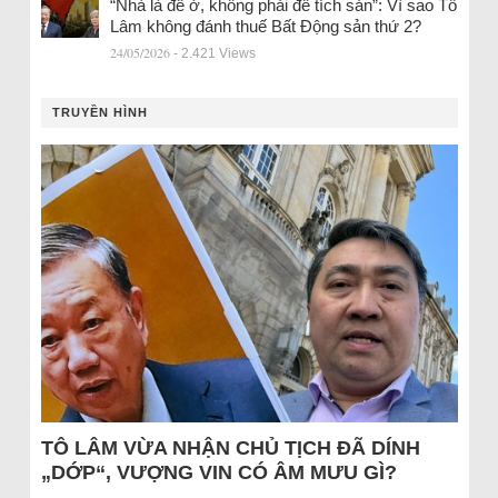
“Nhà là để ở, không phải để tích sản”: Vì sao Tô
Lâm không đánh thuế Bất Động sản thứ 2?
24/05/2026
- 2.421 Views
TRUYỀN HÌNH
TÔ LÂM VỪA NHẬN CHỦ TỊCH ĐÃ DÍNH
„DỚP“, VƯỢNG VIN CÓ ÂM MƯU GÌ?