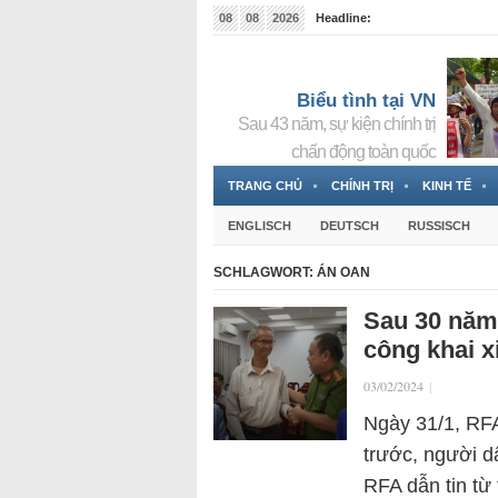
08
08
2026
Headline:
Tin bà Nguyễn Thị Thanh Nhàn đang ẩn náu tại Đức
Biểu tình tại VN
Sau 43 năm, sự kiện chính trị
chấn động toàn quốc
TRANG CHỦ
CHÍNH TRỊ
KINH TẾ
ENGLISCH
DEUTSCH
RUSSISCH
SCHLAGWORT:
ÁN OAN
Sau 30 năm 
công khai xi
03/02/2024
|
Ngày 31/1, RFA
trước, người d
RFA dẫn tin từ