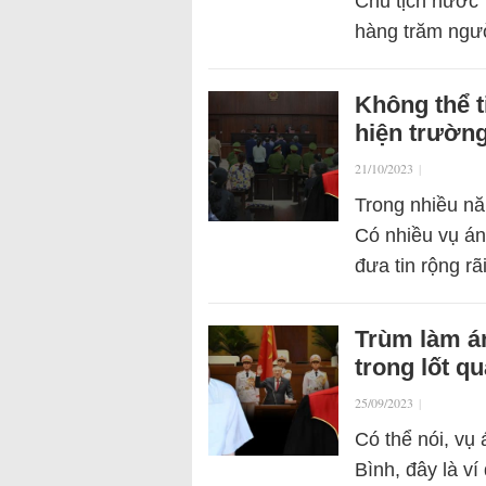
Chủ tịch nước V
hàng trăm ngư
Không thể t
hiện trường
21/10/2023
|
Trong nhiều nă
Có nhiều vụ án
đưa tin rộng r
Trùm làm á
trong lốt q
25/09/2023
|
Có thể nói, vụ
Bình, đây là ví