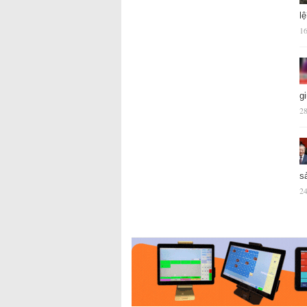
l
16
g
28
s
24