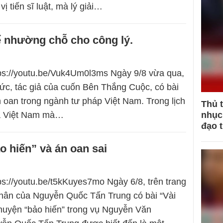
vị tiến sĩ luật, mà lý giải…
ể nhường chỗ cho công lý.
tps://youtu.be/Vuk4Um0l3ms Ngày 9/8 vừa qua,
c, tác giả của cuốn Bên Thắng Cuộc, có bài
n oan trong ngành tư pháp Việt Nam. Trong lịch
Thủ 
a Việt Nam mà…
nhục 
đạo 
 hiến” và án oan sai
tps://youtu.be/t5kKuyes7mo Ngày 6/8, trên trang
hân của Nguyễn Quốc Tấn Trung có bài “Vài
huyện “bảo hiến” trong vụ Nguyễn Văn