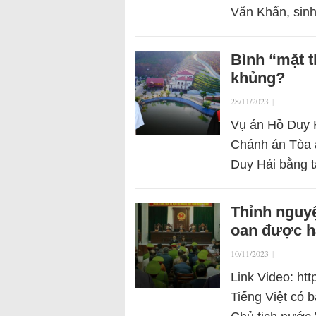
Văn Khẩn, si
Bình “mặt t
khủng?
28/11/2023
|
Vụ án Hồ Duy H
Chánh án Tòa á
Duy Hải bằng 
Thỉnh nguyệ
oan được h
10/11/2023
|
Link Video: h
Tiếng Việt có 