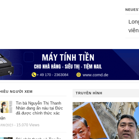
NEUES
Lon
viên
HIỀU NGƯỜI XEM
TRUYỀN HÌNH
Tin bà Nguyễn Thị Thanh
Nhàn đang ẩn náu tại Đức
đã được chính thức xác
hận
/08/2023
- 15.070 Views