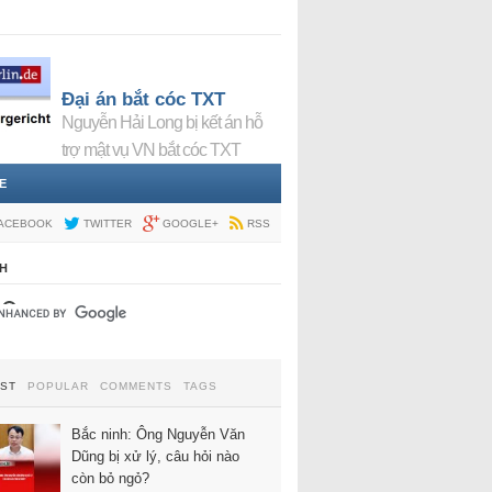
Đại án bắt cóc TXT
Nguyễn Hải Long bị kết án hỗ
trợ mật vụ VN bắt cóc TXT
E
ACEBOOK
TWITTER
GOOGLE+
RSS
H
EST
POPULAR
COMMENTS
TAGS
Bắc ninh: Ông Nguyễn Văn
Dũng bị xử lý, câu hỏi nào
còn bỏ ngỏ?