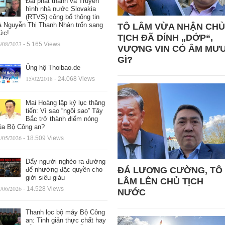
Đài phát thanh và Truyền
hình nhà nước Slovakia
(RTVS) công bố thông tin
à Nguyễn Thị Thanh Nhàn trốn sang
TÔ LÂM VỪA NHẬN CHỦ
ức!
TỊCH ĐÃ DÍNH „DỚP“,
/08/2023
- 5.165 Views
VƯỢNG VIN CÓ ÂM MƯ
GÌ?
Ủng hộ Thoibao.de
15/02/2018
- 24.068 Views
Mai Hoàng lập kỷ lục thăng
tiến: Vì sao “ngôi sao” Tây
Bắc trở thành điểm nóng
ủa Bộ Công an?
/05/2026
- 18.509 Views
Đẩy người nghèo ra đường
ĐÁ LƯƠNG CƯỜNG, TÔ
để nhường đặc quyền cho
giới siêu giàu
LÂM LÊN CHỦ TỊCH
/06/2026
- 14.528 Views
NƯỚC
Thanh lọc bộ máy Bộ Công
an: Tinh giản thực chất hay