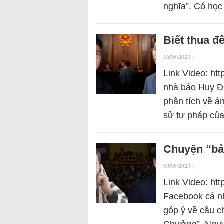
nghĩa”. Có học 
Biết thua đ
16/08/2023
|
Link Video: ht
nhà báo Huy Đứ
phân tích về á
sử tư pháp củ
Chuyện “bảo
09/08/2023
|
Link Video: ht
Facebook cá n
góp ý về câu c