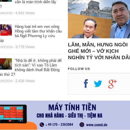
vẫn là màn trình diễn lấy
ệ?
/06/2026
- 4.942 Views
Hàng loạt trẻ em ven sông
Hồng viết tâm thư khẩn cầu
bà Ngô Phương Ly cứu
iúp
LÂM, MẪN, HƯNG NGỒI
/05/2026
- 3.779 Views
GHẾ MỚI – VỞ KỊCH
NGHÌN TỶ VỚI NHÂN DÂ
“Nhà là để ở, không phải để
tích sản”: Vì sao Tô Lâm
FOLLOW US
không đánh thuế Bất Động
ản thứ 2?
/05/2026
- 2.426 Views