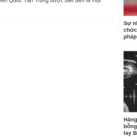
ễn Quốc Tấn Trung được biết đến là một
Sự n
chức
pháp
Hàng
bỗng
tay 