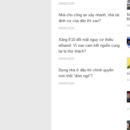
08/08/2026
b
Nhà cho công an xây nhanh, nhà tái
Đ
định cư của dân thì sao?
06
08/08/2026
Xăng E10 đối mặt nguy cơ thiếu
ethanol: Vì sao cam kết nguồn cung
lại bị thử thách?
08/08/2026
Dựng nhà ở đâu thì chính quyền
c
mới thôi “dòm ngó”?
11
08/08/2026
17