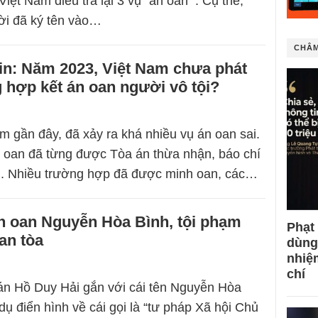
iệt Nam điều tra lại 3 vụ “án oan”’. Cụ thể,
ời đã ký tên vào…
CHÂM
in: Năm 2023, Việt Nam chưa phát
 hợp kết án oan người vô tội?
m gần đây, đã xảy ra khá nhiều vụ án oan sai.
 oan đã từng được Tòa án thừa nhận, báo chí
ãi. Nhiều trường hợp đã được minh oan, các…
n oan Nguyễn Hòa Bình, tội phạm
Phạt
uan tòa
dùng
nhiệ
chí
 án Hồ Duy Hải gắn với cái tên Nguyễn Hòa
 dụ điển hình về cái gọi là “tư pháp Xã hội Chủ