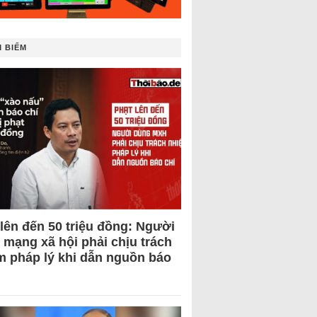
 BIẾM
 lên đến 50 triệu đồng: Người
 mạng xã hội phải chịu trách
m pháp lý khi dẫn nguồn báo