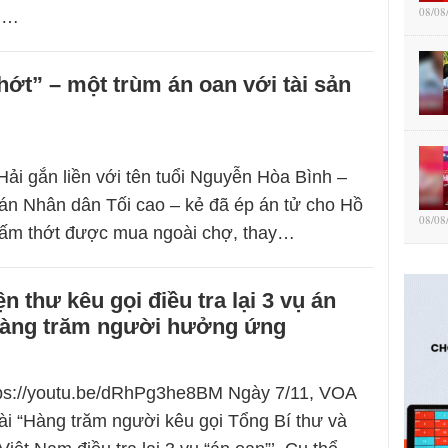
08/08
nh…
hớt” – một trùm án oan với tài sản
ải gắn liền với tên tuổi Nguyễn Hòa Bình –
n Nhân dân Tối cao – kẻ đã ép án tử cho Hồ
08/08
tấm thớt được mua ngoài chợ, thay…
n thư kêu gọi điều tra lại 3 vụ án
àng trăm người hưởng ứng
ttps://youtu.be/dRhPg3he8BM Ngày 7/11, VOA
bài “Hàng trăm người kêu gọi Tổng Bí thư và