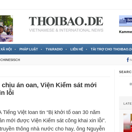
 đã được chính thức xác nhận
3 Jahren ago
XÃ HỘI
PHÁP LUẬT
TV&RADIO
LIÊN HỆ
TÀI TRỢ CHO THOIBAO.D
CHINESISCH
F
SEARC
chịu án oan, Viện Kiểm sát mới
n lỗi
LAT
 Tiếng Việt loan tin “Bị khởi tố oan 30 năm
ân mới được Viện Kiểm sát công khai xin lỗi”.
 truyền thông nhà nước cho hay, ông Nguyễn