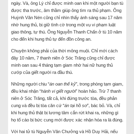
ngày. Và, ông Lý chỉ được minh oan khi một người bạn tù
được tha trước, âm thầm giúp ông tìm ra thủ phạm. Ông
Huỳnh Văn Nén cũng chỉ nhìn thấy ánh sáng sau 17 năm
nhờ hung thủ, bị giữ tình cờ trong một vụ vi phạm luật
giao thông, tự thú. Ông Nguyễn Thanh Chấn ở tù 10 năm
cho đến khi hung thủ tự đến đồn công an.
Chuyện không phải của thời mông muội. Chỉ mới cách
đây 10 năm, 7 thanh niên ở Sóc Trăng cũng chỉ được
minh oan sau 4 tháng tạm giam nhờ hai nữ hung thủ
cướp của giết người ra đầu thú.
Những người chịu “
án oan thế kỷ
”, trong phòng tạm giam,
đều khai nhận “
hành v
i
giết người
” hoàn hảo. Trừ 7 thanh
niên ở Sóc Trăng, tất cả, khi đứng trước tòa, đều phản
cung và đều bị tòa căn cứ “
án tại hồ sơ
”, bác bỏ. Và, chỉ
khi hung thủ thật bị lương tâm cắn rứt khai ra, những gì
họ tố cáo bị bức cung mới được xác nhận hóa ra là đúng.
Với hai tử tù Nguyễn Văn Chưởng và Hồ Duy Hải, nếu