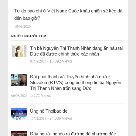
Tự do báo chí ở Việt Nam: Cuộc khẩu chiến sẽ kéo dài
đến bao giờ?
10/08/2026
NHIỀU NGƯỜI XEM
Tin bà Nguyễn Thị Thanh Nhàn đang ẩn náu tại
Đức đã được chính thức xác nhận
07/08/2023
- 15.092 Views
Đài phát thanh và Truyền hình nhà nước
Slovakia (RTVS) công bố thông tin bà Nguyễn
Thị Thanh Nhàn trốn sang Đức!
06/08/2023
- 5.171 Views
Ủng hộ Thoibao.de
15/02/2018
- 24.086 Views
Đẩy người nghèo ra đường để nhường đặc