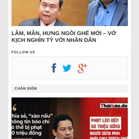
LÂM, MẪN, HƯNG NGỒI GHẾ MỚI – VỞ
KỊCH NGHÌN TỶ VỚI NHÂN DÂN
FOLLOW US
CHÂM BIẾM