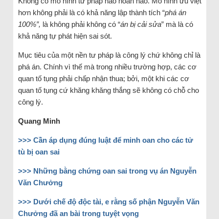
Không có mô hình tư pháp nào hoàn hảo. Mô hình ưu việt
hơn không phải là có khả năng lập thành tích “
phá án
100%”,
là không phải không có “
án bị cải sửa
” mà là có
khả năng tự phát hiện sai sót.
Mục tiêu của một nền tư pháp là công lý chứ không chỉ là
phá án. Chính vì thế mà trong nhiều trường hợp, các cơ
quan tố tụng phải chấp nhận thua; bởi, một khi các cơ
quan tố tụng cứ khăng khăng thắng sẽ không có chỗ cho
công lý.
Quang Minh
>>> Cần áp dụng đúng luật để minh oan cho các tử
tù bị oan sai
>>> Những bằng chứng oan sai trong vụ án Nguyễn
Văn Chưởng
>>> Dưới chế độ độc tài, e rằng số phận Nguyễn Văn
Chưởng đã an bài trong tuyệt vọng