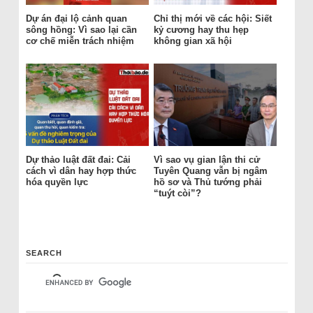
Dự án đại lộ cảnh quan
Chỉ thị mới về các hội: Siết
sông hồng: Vì sao lại cần
kỷ cương hay thu hẹp
cơ chế miễn trách nhiệm
không gian xã hội
Dự thảo luật đất đai: Cải
Vì sao vụ gian lận thi cử
cách vì dân hay hợp thức
Tuyên Quang vẫn bị ngâm
hóa quyền lực
hồ sơ và Thủ tướng phải
“tuýt còi”?
SEARCH