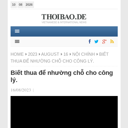
10
08
2026
HOME
2023
AUGUST
16
NỘI CHÍNH
BIẾT
THUA ĐỂ NHƯỜNG CHỖ CHO CÔNG LÝ.
Biết thua để nhường chỗ cho công
lý.
16/08/2023
|