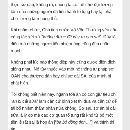
thực sự oan, không rõ, chúng ta có thể chờ đợi lương
tâm của những người đã tiến hành tố tụng hay lại phải
chờ lương tâm hung thủ.
Khi nhậm chức, Chủ tịch nước Võ Văn Thưởng yêu cầu
công tác xét xử “
không được để xảy ra oan sai
”. Đây là
điều mà những người tiền nhiệm ông cũng đều nhấn
mạnh.
Không phải lúc nào thông điệp này cũng được diễn dịch
giống nhau. Nó tùy thuộc vào một hệ thống tư pháp sợ
OAN cho thường dân hay chỉ sợ cái SAI của mình bị
phát hiện.
Tôi không biết hiện nay, ngành tòa án có còn giữ tiêu chí
“
án bị cải sửa
” làm căn cứ bình xét thi đua và căn cứ để
tái bổ nhiệm thẩm phán nữa không. Sợ sai, sợ án bị cải
sửa là lý do mà các cơ quan tố tụng rất khó từ bỏ một
tiền lệ rất sai là họp án [“
ba bộ đồng tình
…”] và thỉnh thị
án.