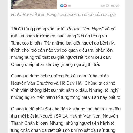
Hình: Bài viết trên trang Facebook cá nhân của tác giả
Tôi đã từng phỏng vấn tử tù “
Phước Tám Ngón
” và có
mặt tại pháp trường cái buổi sáng 3 bị án trong vụ
Tamexco bị bắn. Trừ những loại giết người do bệnh lý,
thích chơi trò cân não với cơ quan điều tra, phần lớn
những hung thủ thật sự giết người rất ít khi kêu oan.
Chúng chấp nhận đã vay [mạng người] thì trả.
Chúng ta đang nghe những lời kêu oan từ hai bị án
Nguyễn Văn Chưởng và Hồ Duy Hải. Chúng ta có thể
vĩnh viễn không biết sự thật nằm ở đâu. Nhưng, tôi nghĩ
những người tiến hành tố tụng trong hai vụ án này biết rõ.
Chúng ta đã phải đợi cho đến khi hung thủ thật sự ra đầu
thú mới biết là Nguyễn Sỹ Lý, Huỳnh Văn Nén, Nguyễn
Thanh Chấn bị oan. Nhưng, những người tiến hành tố
tụng chắc chắn đã biết điều đó khi họ bắt đầu sử dụng