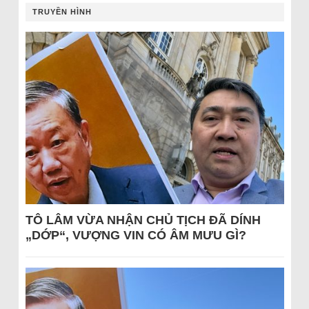
TRUYỀN HÌNH
TÔ LÂM VỪA NHẬN CHỦ TỊCH ĐÃ DÍNH
„DỚP“, VƯỢNG VIN CÓ ÂM MƯU GÌ?