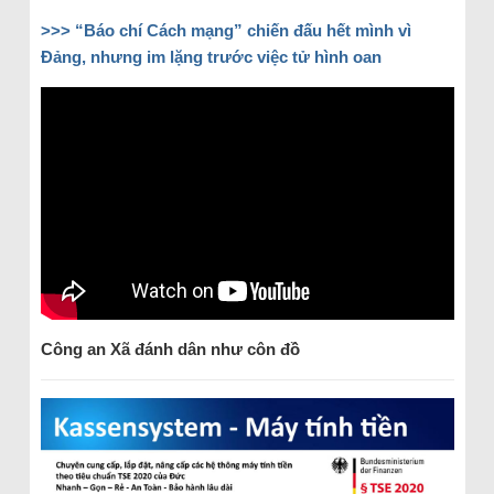
>>> “Báo chí Cách mạng” chiến đấu hết mình vì
Đảng, nhưng im lặng trước việc tử hình oan
Công an Xã đánh dân như côn đồ