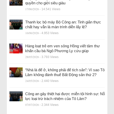
quyền cho giới siêu giàu
17/06/2026
- 14.541 Views
Thanh lọc bộ máy Bộ Công an: Tinh giản thực
chất hay vẫn là màn trình diễn lấy lệ?
16/06/2026
- 4.953 Views
Hàng loạt trẻ em ven sông Hồng viết tâm thư
khẩn cầu bà Ngô Phương Ly cứu giúp
28/05/2026
- 3.793 Views
“Nhà là để ở, không phải để tích sản”: Vì sao Tô
Lâm không đánh thuế Bất Động sản thứ 2?
24/05/2026
- 2.440 Views
Công an gây thiệt hại được miễn tội hình sự: Nỗ
lực loại trừ trách nhiệm của Tô Lâm?
07/07/2026
- 2.344 Views