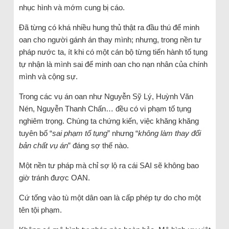
nhục hình và mớm cung bị cáo.
Đã từng có khá nhiều hung thủ thật ra đầu thú để minh
oan cho người gánh án thay mình; nhưng, trong nền tư
pháp nước ta, ít khi có một cán bộ từng tiến hành tố tụng
tự nhận là mình sai để minh oan cho nạn nhân của chính
mình và cộng sự.
Trong các vụ án oan như Nguyễn Sỹ Lý, Huỳnh Văn
Nén, Nguyễn Thanh Chấn… đều có vi phạm tố tụng
nghiêm trọng. Chúng ta chứng kiến, việc khăng khăng
tuyên bố “
sai phạm tố tụng
” nhưng “
không làm thay đổi
bản chất vụ án
” đáng sợ thế nào.
Một nền tư pháp mà chỉ sợ lộ ra cái SAI sẽ không bao
giờ tránh được OAN.
Cứ tống vào tù một dân oan là cấp phép tự do cho một
tên tội phạm.