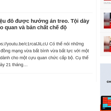
06/08
iệu đô được hưởng án treo. Tội dày
o quan và bản chất chế độ
ps://youtu.be/c1rcalJiLcU Có thể nói những
đồng mạng vừa bất bình vừa bất lực với một
 dành cho một cựu quan chức cấp bộ. Cụ thể
gày 21 tháng…