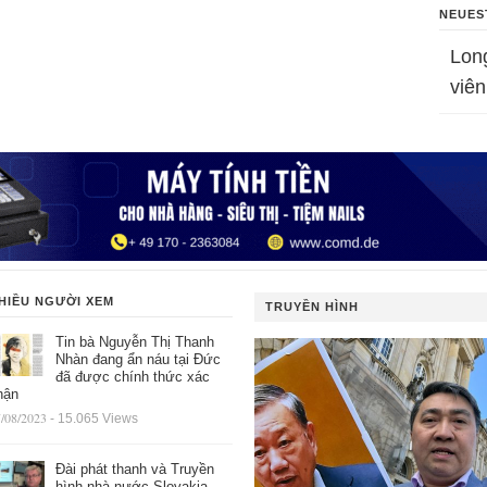
NEUES
Lon
viên
HIỀU NGƯỜI XEM
TRUYỀN HÌNH
Tin bà Nguyễn Thị Thanh
Nhàn đang ẩn náu tại Đức
đã được chính thức xác
hận
/08/2023
- 15.065 Views
Đài phát thanh và Truyền
hình nhà nước Slovakia