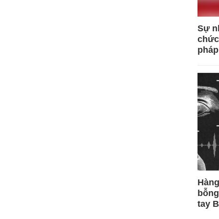
Sự n
chức
pháp
Hàng
bỗng
tay 