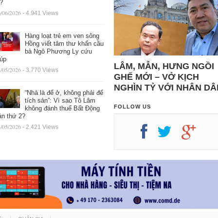
ệ?
/06/2026
- 4.941 Views
Hàng loạt trẻ em ven sông
Hồng viết tâm thư khẩn cầu
bà Ngô Phương Ly cứu
iúp
LÂM, MẪN, HƯNG NGỒI
/05/2026
- 3.770 Views
GHẾ MỚI – VỞ KỊCH
NGHÌN TỶ VỚI NHÂN DÂ
“Nhà là để ở, không phải để
tích sản”: Vì sao Tô Lâm
FOLLOW US
không đánh thuế Bất Động
ản thứ 2?
/05/2026
- 2.421 Views