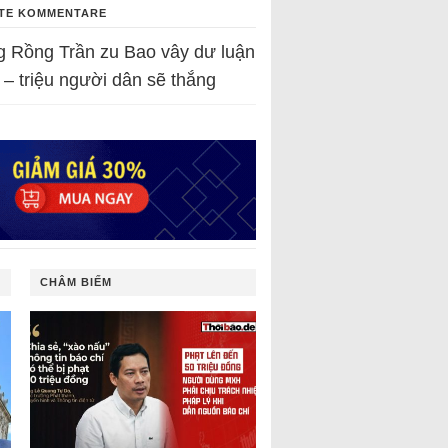
TE KOMMENTARE
g Rồng Trần
zu
Bao vây dư luận
 – triệu người dân sẽ thắng
CHÂM BIẾM