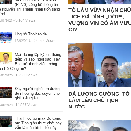
(RTVS) công bố thông tin
à Nguyễn Thị Thanh Nhàn trốn sang
TÔ LÂM VỪA NHẬN CHỦ
ức!
TỊCH ĐÃ DÍNH „DỚP“,
/08/2023
- 5.164 Views
VƯỢNG VIN CÓ ÂM MƯ
GÌ?
Ủng hộ Thoibao.de
15/02/2018
- 24.054 Views
Mai Hoàng lập kỷ lục thăng
tiến: Vì sao “ngôi sao” Tây
Bắc trở thành điểm nóng
ủa Bộ Công an?
/05/2026
- 18.500 Views
Đẩy người nghèo ra đường
ĐÁ LƯƠNG CƯỜNG, TÔ
để nhường đặc quyền cho
giới siêu giàu
LÂM LÊN CHỦ TỊCH
/06/2026
- 14.527 Views
NƯỚC
Thanh lọc bộ máy Bộ Công
an: Tinh giản thực chất hay
vẫn là màn trình diễn lấy