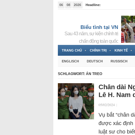
06
08
2026
Headline:
Tin bà Nguyễn Thị Thanh Nhàn đang ẩn náu tại Đức
Biểu tình tại VN
Sau 43 năm, sự kiện chính trị
chấn động toàn quốc
TRANG CHỦ
CHÍNH TRỊ
KINH TẾ
ENGLISCH
DEUTSCH
RUSSISCH
SCHLAGWORT:
ÁN TREO
Chân dài Ng
Lê H. Nam d
05/02/2024
|
Vụ bắt “chân d
được xác định 
luật sư cho biế