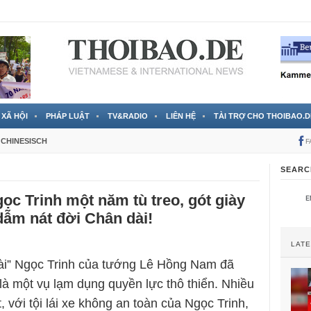
 đã được chính thức xác nhận
3 Jahren ago
XÃ HỘI
PHÁP LUẬT
TV&RADIO
LIÊN HỆ
TÀI TRỢ CHO THOIBAO.D
CHINESISCH
F
SEARC
ọc Trinh một năm tù treo, gót giày
ẫm nát đời Chân dài!
LAT
ài” Ngọc Trinh của tướng Lê Hồng Nam đã
là một vụ lạm dụng quyền lực thô thiển. Nhiều
t, với tội lái xe không an toàn của Ngọc Trinh,