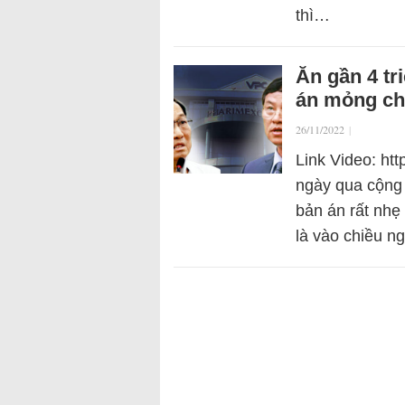
thì…
Ăn gần 4 tr
án mỏng ch
26/11/2022
|
Link Video: htt
ngày qua cộng 
bản án rất nhẹ
là vào chiều n