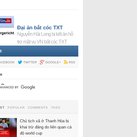
Đại án bắt cóc TXT
Nguyễn Hải Long bị kết án hỗ
trợ mật vụ VN bắt cóc TXT
E
ACEBOOK
TWITTER
GOOGLE+
RSS
H
EST
POPULAR
COMMENTS
TAGS
Chủ tịch xã ở Thanh Hóa bị
khai trừ đảng do liên quan cá
độ world cup