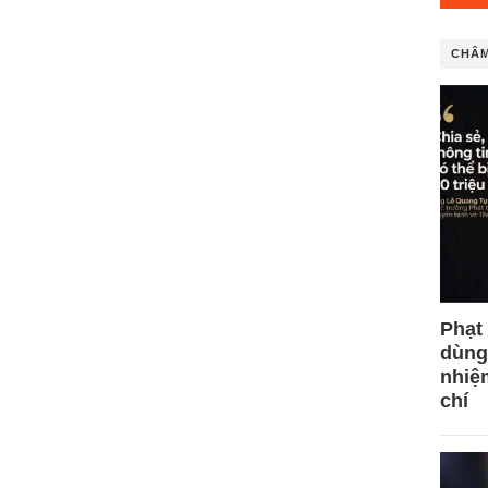
CHÂM
Phạt
dùng
nhiệ
chí