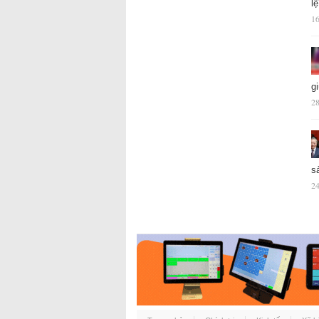
l
16
g
28
s
24