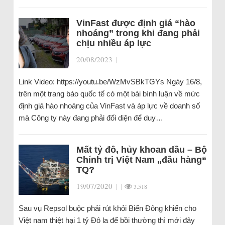
VinFast được định giá “hào
nhoáng” trong khi đang phải
chịu nhiều áp lực
20/08/2023
|
Link Video: https://youtu.be/WzMvSBkTGYs Ngày 16/8,
trên một trang báo quốc tế có một bài bình luận về mức
định giá hào nhoáng của VinFast và áp lực về doanh số
mà Công ty này đang phải đối diện để duy…
Mất tỷ đô, hủy khoan dầu – Bộ
Chính trị Việt Nam „đầu hàng“
TQ?
19/07/2020
|
|
3.518
Sau vụ Repsol buộc phải rút khỏi Biển Đông khiến cho
Việt nam thiệt hại 1 tỷ Đô la để bồi thường thì mới đây