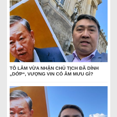
TÔ LÂM VỪA NHẬN CHỦ TỊCH ĐÃ DÍNH
„DỚP“, VƯỢNG VIN CÓ ÂM MƯU GÌ?