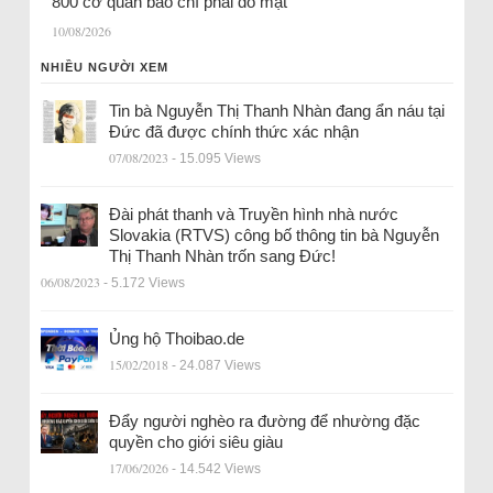
800 cơ quan báo chí phải đỏ mặt
10/08/2026
NHIỀU NGƯỜI XEM
Tin bà Nguyễn Thị Thanh Nhàn đang ẩn náu tại
Đức đã được chính thức xác nhận
07/08/2023
- 15.095 Views
Đài phát thanh và Truyền hình nhà nước
Slovakia (RTVS) công bố thông tin bà Nguyễn
Thị Thanh Nhàn trốn sang Đức!
06/08/2023
- 5.172 Views
Ủng hộ Thoibao.de
15/02/2018
- 24.087 Views
Đẩy người nghèo ra đường để nhường đặc
quyền cho giới siêu giàu
17/06/2026
- 14.542 Views