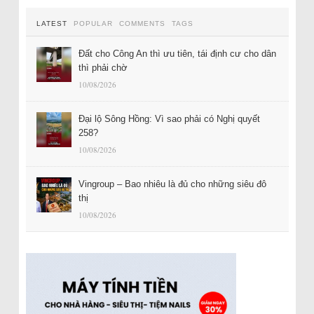
LATEST
POPULAR
COMMENTS
TAGS
Đất cho Công An thì ưu tiên, tái định cư cho dân
thì phải chờ
10/08/2026
Đại lộ Sông Hồng: Vì sao phải có Nghị quyết
258?
10/08/2026
Vingroup – Bao nhiêu là đủ cho những siêu đô
thị
10/08/2026