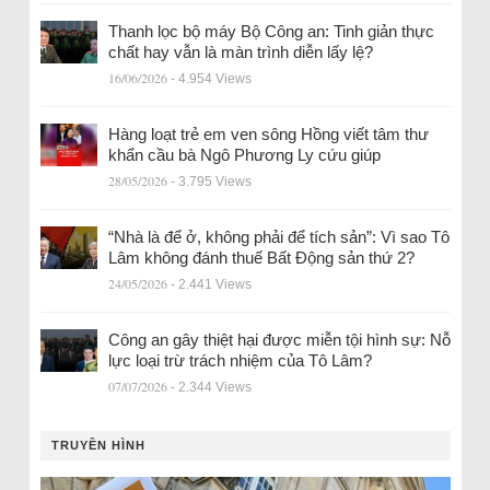
Thanh lọc bộ máy Bộ Công an: Tinh giản thực
chất hay vẫn là màn trình diễn lấy lệ?
16/06/2026
- 4.954 Views
Hàng loạt trẻ em ven sông Hồng viết tâm thư
khẩn cầu bà Ngô Phương Ly cứu giúp
28/05/2026
- 3.795 Views
“Nhà là để ở, không phải để tích sản”: Vì sao Tô
Lâm không đánh thuế Bất Động sản thứ 2?
24/05/2026
- 2.441 Views
Công an gây thiệt hại được miễn tội hình sự: Nỗ
lực loại trừ trách nhiệm của Tô Lâm?
07/07/2026
- 2.344 Views
TRUYỀN HÌNH