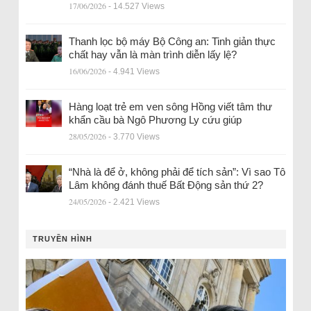
17/06/2026
- 14.527 Views
Thanh lọc bộ máy Bộ Công an: Tinh giản thực
chất hay vẫn là màn trình diễn lấy lệ?
16/06/2026
- 4.941 Views
Hàng loạt trẻ em ven sông Hồng viết tâm thư
khẩn cầu bà Ngô Phương Ly cứu giúp
28/05/2026
- 3.770 Views
“Nhà là để ở, không phải để tích sản”: Vì sao Tô
Lâm không đánh thuế Bất Động sản thứ 2?
24/05/2026
- 2.421 Views
TRUYỀN HÌNH