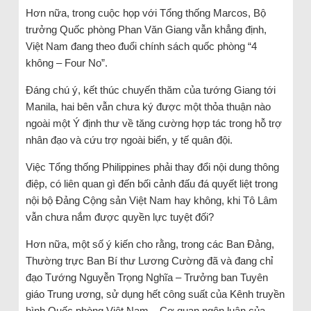
Hơn nữa, trong cuộc họp với Tổng thống Marcos, Bộ
trưởng Quốc phòng Phan Văn Giang vẫn khẳng định,
Việt Nam đang theo đuổi chính sách quốc phòng “4
không – Four No”.
Đáng chú ý, kết thúc chuyến thăm của tướng Giang tới
Manila, hai bên vẫn chưa ký được một thỏa thuận nào
ngoài một Ý định thư về tăng cường hợp tác trong hỗ trợ
nhân đạo và cứu trợ ngoài biển, y tế quân đội.
Việc Tổng thống Philippines phải thay đổi nội dung thông
điệp, có liên quan gì đến bối cảnh đấu đá quyết liệt trong
nội bộ Đảng Cộng sản Việt Nam hay không, khi Tô Lâm
vẫn chưa nắm được quyền lực tuyệt đối?
Hơn nữa, một số ý kiến cho rằng, trong các Ban Đảng,
Thường trực Ban Bí thư Lương Cường đã và đang chỉ
đạo Tướng Nguyễn Trọng Nghĩa – Trưởng ban Tuyên
giáo Trung ương, sử dụng hết công suất của Kênh truyền
hình Quốc phòng Việt Nam – Cơ quan ngôn luận của