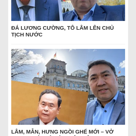
ĐÁ LƯƠNG CƯỜNG, TÔ LÂM LÊN CHỦ
TỊCH NƯỚC
LÂM, MẪN, HƯNG NGỒI GHẾ MỚI – VỞ