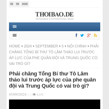
06
08
2026
HOME
2024
SEPTEMBER
5
NỘI CHÍNH
PHẢI
CHĂNG TỔNG BÍ THƯ TÔ LÂM THÁO LUI TRƯỚC
ÁP LỰC CỦA PHE QUÂN ĐỘI VÀ TRUNG QUỐC CÓ
VAI TRÒ GÌ?
Phải chăng Tổng Bí thư Tô Lâm
tháo lui trước áp lực của phe quân
đội và Trung Quốc có vai trò gì?
05/09/2024
|
|
4.153