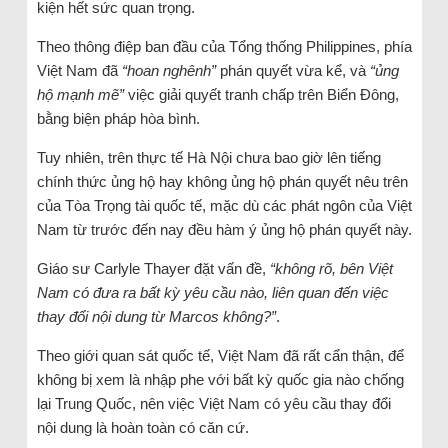
kiện hết sức quan trọng.
Theo thông điệp ban đầu của Tổng thống Philippines, phía
Việt Nam đã
“hoan nghênh”
phán quyết vừa kể, và
“ủng
hộ mạnh mẽ”
việc giải quyết tranh chấp trên Biển Đông,
bằng biện pháp hòa bình.
Tuy nhiên, trên thực tế Hà Nội chưa bao giờ lên tiếng
chính thức ủng hộ hay không ủng hộ phán quyết nêu trên
của Tòa Trọng tài quốc tế, mặc dù các phát ngôn của Việt
Nam từ trước đến nay đều hàm ý ủng hộ phán quyết này.
Giáo sư Carlyle Thayer đặt vấn đề,
“không rõ, bên Việt
Nam có đưa ra bất kỳ yêu cầu nào, liên quan đến việc
thay đổi nội dung từ Marcos không?”
.
Theo giới quan sát quốc tế, Việt Nam đã rất cẩn thận, để
không bị xem là nhập phe với bất kỳ quốc gia nào chống
lại Trung Quốc, nên việc Việt Nam có yêu cầu thay đổi
nội dung là hoàn toàn có căn cứ.