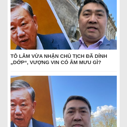
TÔ LÂM VỪA NHẬN CHỦ TỊCH ĐÃ DÍNH
„DỚP“, VƯỢNG VIN CÓ ÂM MƯU GÌ?