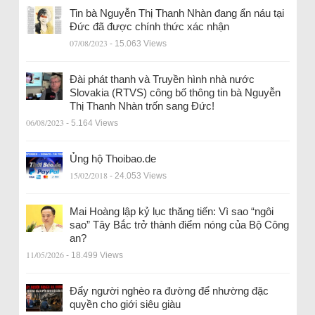
Tin bà Nguyễn Thị Thanh Nhàn đang ẩn náu tại
Đức đã được chính thức xác nhận
07/08/2023
- 15.063 Views
Đài phát thanh và Truyền hình nhà nước
Slovakia (RTVS) công bố thông tin bà Nguyễn
Thị Thanh Nhàn trốn sang Đức!
06/08/2023
- 5.164 Views
Ủng hộ Thoibao.de
15/02/2018
- 24.053 Views
Mai Hoàng lập kỷ lục thăng tiến: Vì sao “ngôi
sao” Tây Bắc trở thành điểm nóng của Bộ Công
an?
11/05/2026
- 18.499 Views
Đẩy người nghèo ra đường để nhường đặc
quyền cho giới siêu giàu