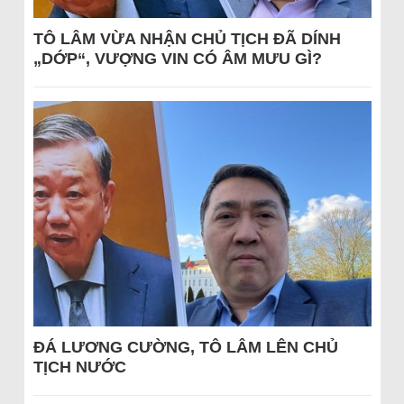
TÔ LÂM VỪA NHẬN CHỦ TỊCH ĐÃ DÍNH
„DỚP“, VƯỢNG VIN CÓ ÂM MƯU GÌ?
ĐÁ LƯƠNG CƯỜNG, TÔ LÂM LÊN CHỦ
TỊCH NƯỚC