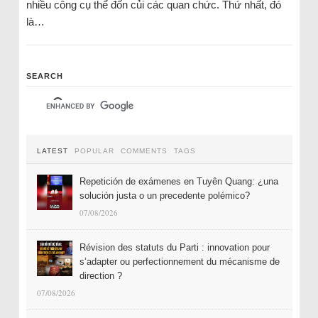
nhiều công cụ thể đốn củi các quan chức. Thứ nhất, đó
là…
SEARCH
LATEST
POPULAR
COMMENTS
TAGS
Repetición de exámenes en Tuyên Quang: ¿una
solución justa o un precedente polémico?
07/08/2026
Révision des statuts du Parti : innovation pour
s’adapter ou perfectionnement du mécanisme de
direction ?
07/08/2026