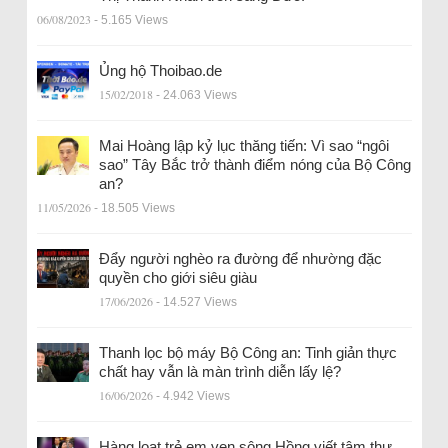
06/08/2023
- 5.165 Views
Ủng hộ Thoibao.de
15/02/2018
- 24.063 Views
Mai Hoàng lập kỷ lục thăng tiến: Vì sao “ngôi
sao” Tây Bắc trở thành điểm nóng của Bộ Công
an?
11/05/2026
- 18.505 Views
Đẩy người nghèo ra đường để nhường đặc
quyền cho giới siêu giàu
17/06/2026
- 14.527 Views
Thanh lọc bộ máy Bộ Công an: Tinh giản thực
chất hay vẫn là màn trình diễn lấy lệ?
16/06/2026
- 4.942 Views
Hàng loạt trẻ em ven sông Hồng viết tâm thư