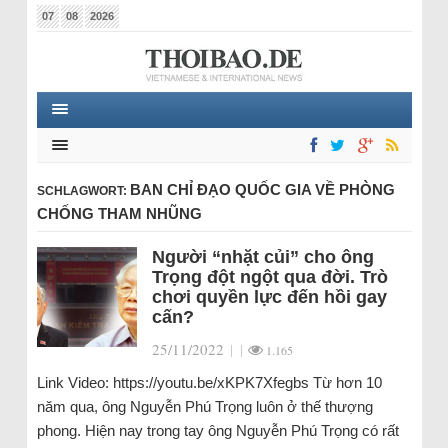
07
08
2026
BAN CHỈ ĐẠO QUỐC GIA VỀ PHÒNG
SCHLAGWORT:
CHỐNG THAM NHŨNG
Người “nhặt củi” cho ông
Trọng đột ngột qua đời. Trò
chơi quyền lực đến hồi gay
cấn?
25/11/2022
|
|
1.165
Link Video: https://youtu.be/xKPK7Xfegbs Từ hơn 10
năm qua, ông Nguyễn Phú Trọng luôn ở thế thượng
phong. Hiện nay trong tay ông Nguyễn Phú Trọng có rất